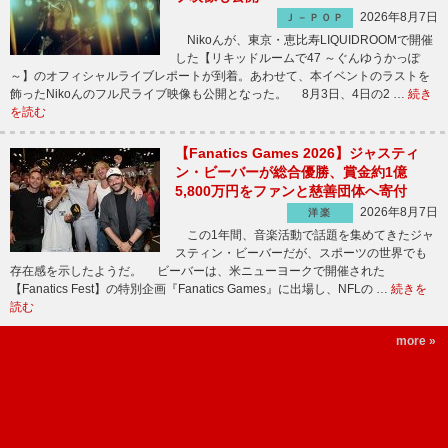
2026年8月7日
Ｊ－ＰＯＰ
Nikoんが、東京・恵比寿LIQUIDROOMで開催
した【リキッドルームで47 ～ぐんゆうかっぽ
～】のオフィシャルライブレポートが到着。あわせて、本イベントのラストを
飾ったNikoんのフル尺ライブ映像も公開となった。 8月3日、4日の2 …
続き
を読む
【Fanatics Games 2026】ジャスティ
ン・ビーバーが総合優勝、賞金約1億
5,800万円をファンと慈善団体へ寄付
2026年8月7日
洋楽
この1年間、音楽活動で話題を集めてきたジャ
スティン・ビーバーだが、スポーツの世界でも
存在感を示したようだ。 ビーバーは、米ニューヨークで開催された
【Fanatics Fest】の特別企画『Fanatics Games』に出場し、NFLの …
続きを
読む
more »