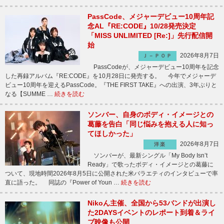
PassCode、メジャーデビュー10周年記
念AL『RE:CODE』10/28発売決定
「MISS UNLIMITED [Re:]」先行配信開
始
2026年8月7日
Ｊ－ＰＯＰ
PassCodeが、メジャーデビュー10周年を記念
した再録アルバム『RE:CODE』を10月28日に発売する。 今年でメジャーデ
ビュー10周年を迎えるPassCode。『THE FIRST TAKE』への出演、3年ぶりと
なる【SUMME …
続きを読む
ソンバー、自身のボディ・イメージとの
葛藤を告白「同じ悩みを抱える人に知っ
てほしかった」
2026年8月7日
洋楽
ソンバーが、最新シングル「My Body Isn’t
Ready」で歌ったボディ・イメージとの葛藤に
ついて、現地時間2026年8月5日に公開された米バラエティのインタビューで率
直に語った。 同誌の『Power of Youn …
続きを読む
Nikoん主催、全国から53バンドが出演し
た2DAYSイベントのレポート到着＆ライ
ブ映像も公開