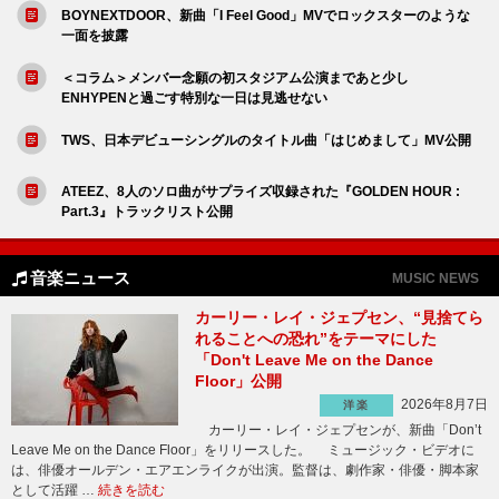
BOYNEXTDOOR、新曲「I Feel Good」MVでロックスターのような
一面を披露
＜コラム＞メンバー念願の初スタジアム公演まであと少し
ENHYPENと過ごす特別な一日は見逃せない
TWS、日本デビューシングルのタイトル曲「はじめまして」MV公開
ATEEZ、8人のソロ曲がサプライズ収録された『GOLDEN HOUR :
Part.3』トラックリスト公開
音楽ニュース
MUSIC NEWS
カーリー・レイ・ジェプセン、“見捨てら
れることへの恐れ”をテーマにした
「Don't Leave Me on the Dance
Floor」公開
2026年8月7日
洋楽
カーリー・レイ・ジェプセンが、新曲「Don’t
Leave Me on the Dance Floor」をリリースした。 ミュージック・ビデオに
は、俳優オールデン・エアエンライクが出演。監督は、劇作家・俳優・脚本家
として活躍 …
続きを読む