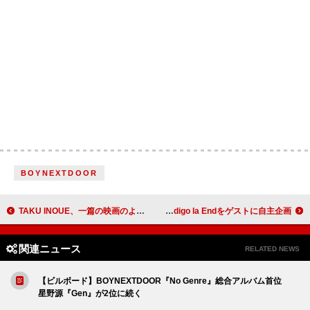
BOYNEXTDOOR
TAKU INOUE、一篇の映画のような「トラフ (feat. にんじん from ロクデナシ)」MV公開
Chevon、ユニゾン／フレデリック／オーラル／須田景凪／indigo la Endをゲストに自主企画
関連ニュース
RELATED NEWS
【ビルボード】BOYNEXTDOOR『No Genre』総合アルバム首位
星野源『Gen』が2位に続く