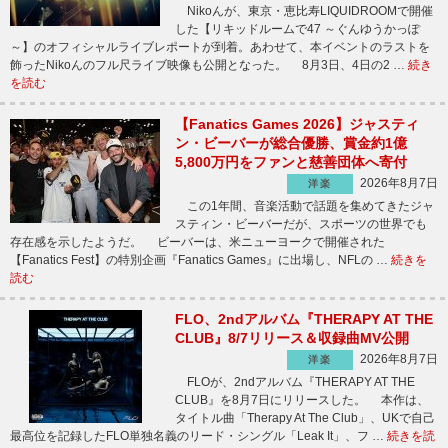
Nikoんが、東京・恵比寿LIQUIDROOMで開催
した【リキッドルームで47 ～ぐんゆうかっぽ
～】のオフィシャルライブレポートが到着。あわせて、本イベントのラストを
飾ったNikoんのフル尺ライブ映像も公開となった。 8月3日、4日の2 …
続き
を読む
【Fanatics Games 2026】ジャスティ
ン・ビーバーが総合優勝、賞金約1億
5,800万円をファンと慈善団体へ寄付
2026年8月7日
洋楽
この1年間、音楽活動で話題を集めてきたジャ
スティン・ビーバーだが、スポーツの世界でも
存在感を示したようだ。 ビーバーは、米ニューヨークで開催された
【Fanatics Fest】の特別企画『Fanatics Games』に出場し、NFLの …
続きを
読む
FLO、2ndアルバム『THERAPY AT THE
CLUB』8/7リリース＆収録曲MV公開
2026年8月7日
洋楽
FLOが、2ndアルバム『THERAPY AT THE
CLUB』を8月7日にリリースした。 本作は、
タイトル曲「Therapy At The Club」、UKで自己
最高位を記録したFLO単独名義のリード・シングル「Leak It」、フ …
続きを読