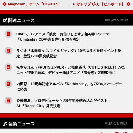
Magnolian、ゲーム『DEATH STRANDING 2: ON THE BEACH』の挿入歌に起用＆デジタルEPリリース
【ビルボード】櫻坂46『Make or Break』54万枚でシングル1位、LE SSERAFIM／IMP. がトップ3入り
関連ニュース
RELATED NEWS
ClariS、TVアニメ『彼女、お借りします』第4期OPテーマ
「Umitsuki」CD発売＆先行配信も決定
ラジオ『水樹奈々 スマイルギャング』10年ぶりの番組イベント決
定、放送1200回突破記念
松本かれん（FRUITS ZIPPER）と桜庭遥花（CUTIE STREET）がユ
ニット“PiKi”結成、デビュー曲はアニメ『着せ恋』2期ED曲に
内田彩、10周年記念アルバム『Re:birthday』を7/23のバースデー
に発売
斉藤朱夏、ソロデビューからの6年間を詰め込んだベスト
AL『Rabbit Girl』発売決定
音楽ニュース
MUSIC NEWS