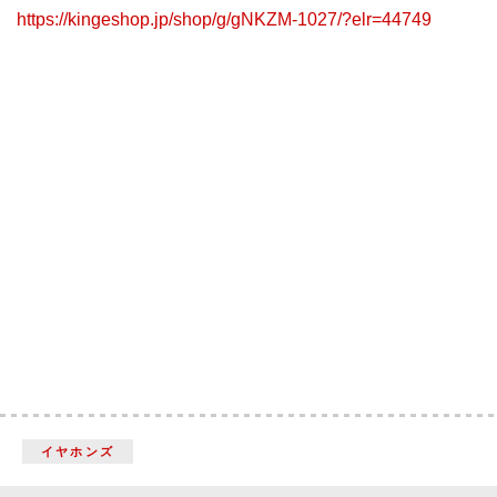
https://kingeshop.jp/shop/g/gNKZM-1027/?elr=44749
イヤホンズ