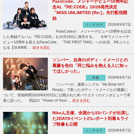
PassCode、メジャーデビュー10周年記
念AL『RE:CODE』10/28発売決定
「MISS UNLIMITED [Re:]」先行配信開
始
2026年8月7日
Ｊ－ＰＯＰ
PassCodeが、メジャーデビュー10周年を記念
した再録アルバム『RE:CODE』を10月28日に発売する。 今年でメジャーデ
ビュー10周年を迎えるPassCode。『THE FIRST TAKE』への出演、3年ぶりと
なる【SUMME …
続きを読む
ソンバー、自身のボディ・イメージとの
葛藤を告白「同じ悩みを抱える人に知っ
てほしかった」
2026年8月7日
洋楽
ソンバーが、最新シングル「My Body Isn’t
Ready」で歌ったボディ・イメージとの葛藤に
ついて、現地時間2026年8月5日に公開された米バラエティのインタビューで率
直に語った。 同誌の『Power of Youn …
続きを読む
Nikoん主催、全国から53バンドが出演し
た2DAYSイベントのレポート到着＆ライ
ブ映像も公開
2026年8月7日
Ｊ－ＰＯＰ