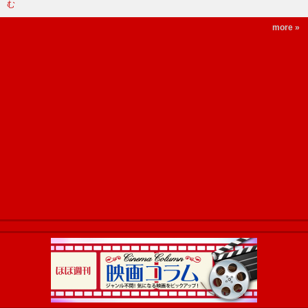
む
more »