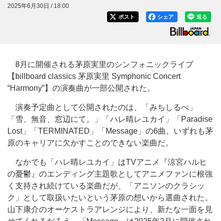
2025年6月30日 / 18:00
ポスト
シェア
送る
8月に開催される茅原実里のシンフォニックライブ
【billboard classics 茅原実里 Symphonic Concert
“Harmony”】の演奏曲が一部公開された。
演奏予定曲として公開されたのは、「みちしるべ」
「雪、無音、窓辺にて。」「ハレ晴レユカイ」「Paradise
Lost」「TERMINATED」「Message」の6曲。いずれも茅
原のキャリアに欠かすことのできない楽曲だ。
なかでも「ハレ晴レユカイ」はTVアニメ『涼宮ハルヒ
の憂鬱』のエンディング主題歌としてアニメファンに根強
く支持され続けている楽曲だが、「アニソンのクラシッ
ク」として取扱いたいという茅原の想いから選曲された。
山下康介のオーケストラアレンジにより、新たな一面を見