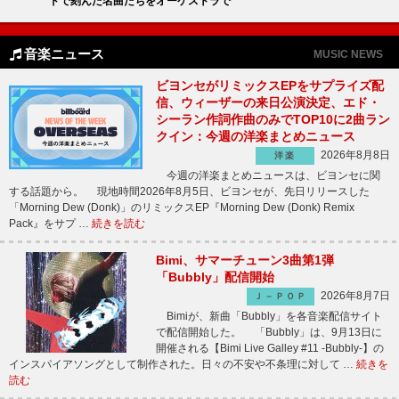
ドで刻んだ名曲たちをオーケストラで
音楽ニュース
MUSIC NEWS
ビヨンセがリミックスEPをサプライズ配
信、ウィーザーの来日公演決定、エド・
シーラン作詞作曲のみでTOP10に2曲ラン
クイン：今週の洋楽まとめニュース
2026年8月8日
洋楽
今週の洋楽まとめニュースは、ビヨンセに関
する話題から。 現地時間2026年8月5日、ビヨンセが、先日リリースした
「Morning Dew (Donk)」のリミックスEP『Morning Dew (Donk) Remix
Pack』をサプ …
続きを読む
Bimi、サマーチューン3曲第1弾
「Bubbly」配信開始
2026年8月7日
Ｊ－ＰＯＰ
Bimiが、新曲「Bubbly」を各音楽配信サイト
で配信開始した。 「Bubbly」は、9月13日に
開催される【Bimi Live Galley #11 -Bubbly-】の
インスパイアソングとして制作された。日々の不安や不条理に対して …
続きを
読む