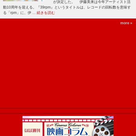
が決定した。 伊藤美来は今年アーティスト活
動10周年を迎える。『39rpm』というタイトルは、レコードの回転数を意味す
る「rpm」に、伊 …
続きを読む
more »