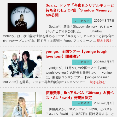
Soala、ドラマ『今夜もシリアルキラーと
待ち合わせ』OP曲「Shadow Memory」
MV公開
2026年8月7日
Ｊ－ＰＯＰ
Soalaが、新曲「Shadow Memory」のミュー
ジックビデオを公開した。 「Shadow
Memory」は、横山裕が主演を務めるドラマ『今夜もシリアルキラーと待ち合わ
せ』のオープニング曲。同ドラマは講談社『good!アフタヌーン …
続きを読む
yonige、全国ツアー【yonige tough
love tour】開催決定
2026年8月7日
Ｊ－ＰＯＰ
yonigeが、11月からの全国ツアー【yonige
tough love tour】の開催を発表した。 yonige
は、東名阪ワンマンツアー【yonige one man
tour 2026】を開幕。メジャー再契約後初のワンマンツアー …
続きを読む
伊藤美来、5thアルバム『39rpm』＆初ベ
ストAL『swirl』発売日決定
2026年8月7日
Ｊ－ＰＯＰ
伊藤美来が、5thアルバム『39rpm』とベスト
アルバム『swirl』を10月7日に同時発売すること