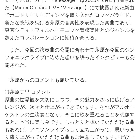
せてくれるだろう。「Message」は2025年2月に開催され
た【Minori Chihara LIVE “Message”】にて披露された新曲
でポエトリーリーディングを取り入れたロックバラード。
新たな挑戦を続ける茅原の音楽性を表現した楽曲であり、
東京シティ・フィルハーモニック管弦楽団とのジャンルを
超えたコラボレーションに期待が高まる。
また、今回の演奏曲の公開に合わせて茅原が今回のシン
フォニックライブに込めた想いを語ったインタビューも公
開された。
茅原からのコメントも届いている。
◎茅原実里 コメント
原曲の世界観を大切にしつつ、その魅力をさらに広げるア
レンジが、次々と仕上がってきています。それがフルオー
ケストラの生演奏となり、そこに歌を重ねることを想像す
ると、本当に楽しみです。しっとりと聴いていただける曲
もあれば、アニソンライブらしく立ち上がって、思いっき
り盛り上がっていただける曲もご用意しています。ぜひ一