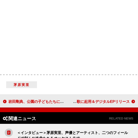
茅原実里
岩田剛典、公園の子どもたちにオール電化の魅力をクールにレクチャー 関西電力の新CM放映開始
Magnolian、ゲーム『DEATH STRANDING 2: ON THE BEACH』の挿入歌に起用＆デジタルEPリリース
関連ニュース
RELATED NEWS
＜インタビュー＞茅原実里、声優とアーティスト、二つのフィール