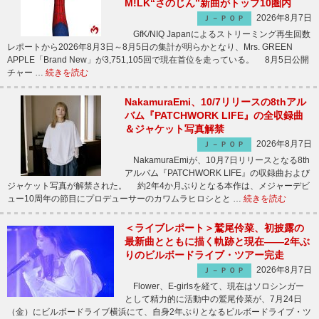
M!LK“さのじん”新曲がトップ10圏内
2026年8月7日
Ｊ－ＰＯＰ
GfK/NIQ Japanによるストリーミング再生回数
レポートから2026年8月3日～8月5日の集計が明らかとなり、Mrs. GREEN
APPLE「Brand New」が3,751,105回で現在首位を走っている。 8月5日公開
チャー …
続きを読む
NakamuraEmi、10/7リリースの8thアル
バム『PATCHWORK LIFE』の全収録曲
＆ジャケット写真解禁
2026年8月7日
Ｊ－ＰＯＰ
NakamuraEmiが、10月7日リリースとなる8th
アルバム『PATCHWORK LIFE』の収録曲および
ジャケット写真が解禁された。 約2年4か月ぶりとなる本作は、メジャーデビ
ュー10周年の節目にプロデューサーのカワムラヒロシとと …
続きを読む
＜ライブレポート＞鷲尾伶菜、初披露の
最新曲とともに描く軌跡と現在――2年ぶ
りのビルボードライブ・ツアー完走
2026年8月7日
Ｊ－ＰＯＰ
Flower、E-girlsを経て、現在はソロシンガー
として精力的に活動中の鷲尾伶菜が、7月24日
（金）にビルボードライブ横浜にて、自身2年ぶりとなるビルボードライブ・ツ