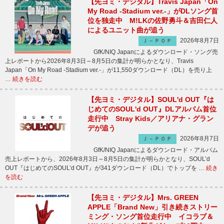
【先ヨミ・デジタル】Travis Japan「On
My Road -Stadium ver.-」がDLソング首
位を独走中 M!LKの佐野勇斗＆吉田仁人
によるユニット曲が追う
2026年8月7日
Ｊ－ＰＯＰ
GfK/NIQ Japanによるダウンロード・ソング売
上レポートから2026年8月3日～8月5日の集計が明らかとなり、Travis
Japan「On My Road -Stadium ver.-」が11,550ダウンロード（DL）を売り上
…
続きを読む
【先ヨミ・デジタル】SOUL'd OUT『は
じめてのSOUL'd OUT』DLアルバム首位
走行中 Stray Kids／アリアナ・グラン
デが追う
2026年8月7日
Ｊ－ＰＯＰ
GfK/NIQ Japanによるダウンロード・アルバム
売上レポートから、2026年8月3日～8月5日の集計が明らかとなり、SOUL’d
OUT『はじめてのSOUL’d OUT』が341ダウンロード（DL）でトップを …
続き
を読む
【先ヨミ・デジタル】Mrs. GREEN
APPLE「Brand New」引き続きストリー
ミング・ソング首位走行中 イコラブ＆