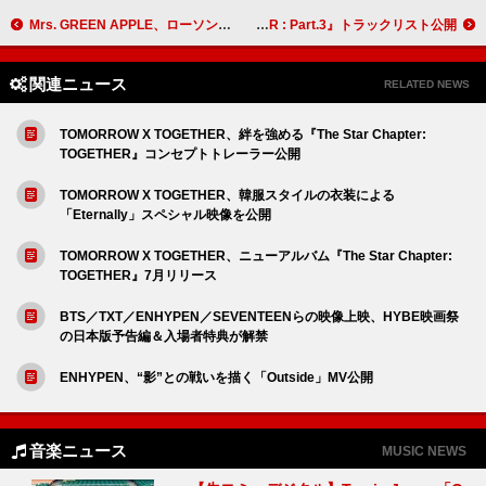
Mrs. GREEN APPLE、ローソン新CM出演 角度やタイミングまでぴったり揃った“Lポーズ”を披露
ATEEZ、8人のソロ曲がサプライズ収録された『GOLDEN HOUR : Part.3』トラックリスト公開
関連ニュース
RELATED NEWS
TOMORROW X TOGETHER、絆を強める『The Star Chapter:
TOGETHER』コンセプトトレーラー公開
TOMORROW X TOGETHER、韓服スタイルの衣装による
「Eternally」スペシャル映像を公開
TOMORROW X TOGETHER、ニューアルバム『The Star Chapter:
TOGETHER』7月リリース
BTS／TXT／ENHYPEN／SEVENTEENらの映像上映、HYBE映画祭
の日本版予告編＆入場者特典が解禁
ENHYPEN、“影”との戦いを描く「Outside」MV公開
音楽ニュース
MUSIC NEWS