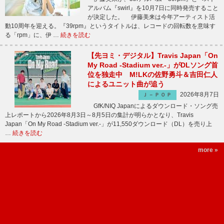
アルバム『swirl』を10月7日に同時発売すること
が決定した。 伊藤美来は今年アーティスト活
動10周年を迎える。『39rpm』というタイトルは、レコードの回転数を意味す
る「rpm」に、伊 …
続きを読む
【先ヨミ・デジタル】Travis Japan「On
My Road -Stadium ver.-」がDLソング首
位を独走中 M!LKの佐野勇斗＆吉田仁人
によるユニット曲が追う
2026年8月7日
Ｊ－ＰＯＰ
GfK/NIQ Japanによるダウンロード・ソング売
上レポートから2026年8月3日～8月5日の集計が明らかとなり、Travis
Japan「On My Road -Stadium ver.-」が11,550ダウンロード（DL）を売り上
…
続きを読む
more »