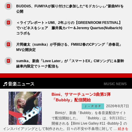
BUDDiiS、FUMIYAが振り付けに参加した“モドカシぃぃ”新曲MVを
公開
＜ライブレポート＞UMI、2年ぶりの【GREENROOM FESTIVAL】
でハピネスをシェア 藤井風カバー＆Jeremy Quartus(Nulbarich)
コラボも
片岡健太（sumika）が手掛ける、FM802春のCPソング「赤春花」
MV公開決定
sumika、新曲「Love Later」が「スマートEX」CMソングに＆新幹
線車内限定でトーク配信も
音楽ニュース
MUSIC NEWS
Bimi、サマーチューン3曲第1弾
「Bubbly」配信開始
2026年8月7日
Ｊ－ＰＯＰ
Bimiが、新曲「Bubbly」を各音楽配信サイト
で配信開始した。 「Bubbly」は、9月13日に
開催される【Bimi Live Galley #11 -Bubbly-】の
インスパイアソングとして制作された。日々の不安や不条理に対して …
続きを