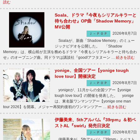
読む
Soala、ドラマ『今夜もシリアルキラーと
待ち合わせ』OP曲「Shadow Memory」
MV公開
2026年8月7日
Ｊ－ＰＯＰ
Soalaが、新曲「Shadow Memory」のミュー
ジックビデオを公開した。 「Shadow
Memory」は、横山裕が主演を務めるドラマ『今夜もシリアルキラーと待ち合わ
せ』のオープニング曲。同ドラマは講談社『good!アフタヌーン …
続きを読む
yonige、全国ツアー【yonige tough
love tour】開催決定
2026年8月7日
Ｊ－ＰＯＰ
yonigeが、11月からの全国ツアー【yonige
tough love tour】の開催を発表した。 yonige
は、東名阪ワンマンツアー【yonige one man
tour 2026】を開幕。メジャー再契約後初のワンマンツアー …
続きを読む
伊藤美来、5thアルバム『39rpm』＆初ベ
ストAL『swirl』発売日決定
2026年8月7日
Ｊ－ＰＯＰ
伊藤美来が、5thアルバム『39rpm』とベスト