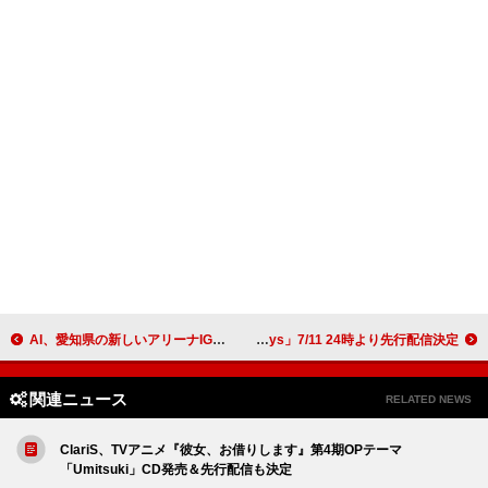
AI、愛知県の新しいアリーナIGアリーナにて初めて歌声を披露した「Story」の映像公開
ReoNa、11thSG「End of Days」7/11 24時より先行配信決定
関連ニュース
RELATED NEWS
ClariS、TVアニメ『彼女、お借りします』第4期OPテーマ
「Umitsuki」CD発売＆先行配信も決定