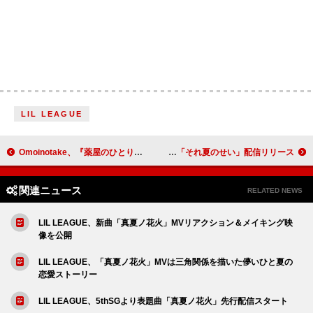
LIL LEAGUE
Omoinotake、『薬屋のひとりごと』本編を使用した新曲「ひとりごと」アニメMV公開
キマグレン、11年振りの新曲「それ夏のせい」配信リリース
関連ニュース
RELATED NEWS
LIL LEAGUE、新曲「真夏ノ花火」MVリアクション＆メイキング映
像を公開
LIL LEAGUE、「真夏ノ花火」MVは三角関係を描いた儚いひと夏の
恋愛ストーリー
LIL LEAGUE、5thSGより表題曲「真夏ノ花火」先行配信スタート