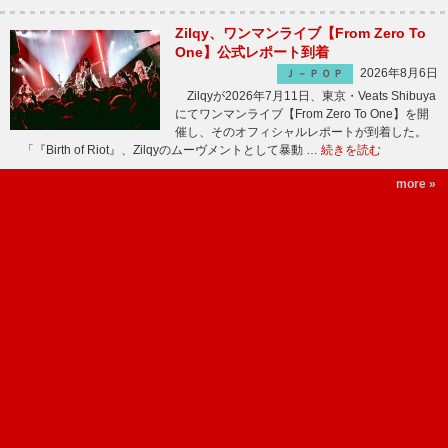
Zilqy、ワンマンライブ【From Zero To
One】公式レポート到着
2026年8月6日
Ｊ－ＰＯＰ
Zilqyが2026年7月11日、東京・Veats Shibuya
にてワンマンライブ【From Zero To One】を開
催し、そのオフィシャルレポートが到着した。
「『Birth of Riot』、Zilqyのムーヴメントとして暴動 …
続きを読む
more »