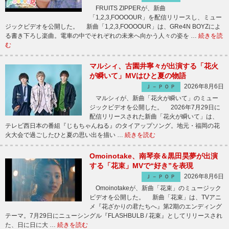
FRUITS ZIPPERが、新曲
「1,2,3,FOOOOUR」を配信リリースし、ミュー
ジックビデオを公開した。 新曲「1,2,3,FOOOOUR」は、GRe4N BOYZによ
る書き下ろし楽曲。電車の中でそれぞれの未来へ向かう人々の姿を …
続きを読
む
マルシィ、古園井寧々が出演する「花火
が瞬いて」MVはひと夏の物語
2026年8月6日
Ｊ－ＰＯＰ
マルシィが、新曲「花火が瞬いて」のミュー
ジックビデオを公開した。 2026年7月29日に
配信リリースされた新曲「花火が瞬いて」は、
テレビ西日本の番組『じもちゃんねる』のタイアップソング。地元・福岡の花
火大会で過ごしたひと夏の思い出を描い …
続きを読む
Omoinotake、南琴奈＆黒田昊夢が出演
する「花束」MVで“好き”を表現
2026年8月6日
Ｊ－ＰＯＰ
Omoinotakeが、新曲「花束」のミュージック
ビデオを公開した。 新曲「花束」は、TVアニ
メ『花ざかりの君たちへ』第2期のエンディング
テーマ。7月29日にニューシングル『FLASHBULB / 花束』としてリリースされ
た、日に日に大 …
続きを読む