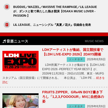
BUDDiiS／MAZZEL／MA55IVE THE RAMPAGE／LIL LEAGUE
が、ダンスと歌で果たした熱き競演【OSAKA MUSIC LOVER -
PASSION-】
LIL LEAGUE、ニューシングル『真夏ノ花火』収録曲を発表
音楽ニュース
MUSIC NEWS
LDHアーティストが集結、国立競技場で
【LDH LIVE-EXPO 2026】2DAYS開催
2026年8月6日
Ｊ－ＰＯＰ
LDH所属アーティストが集結する【LDH LIVE-
EXPO 2026 -PERFECT YEAR BEST-】が、
2026年11月28日・29日の2日間、東京・MUFG
スタジアム（国立競技場）にて開催される。 本公演は、「LDH PE …
続きを
読む
FRUITS ZIPPER、GRe4N BOYZ書き下
ろし「1,2,3,FOOOOUR」MVに自然体の
姿
2026年8月6日
Ｊ－ＰＯＰ