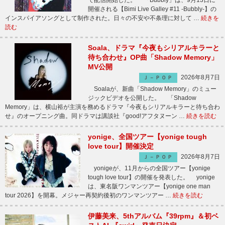
で配信開始した。 「Bubbly」は、9月13日に
開催される【Bimi Live Galley #11 -Bubbly-】の
インスパイアソングとして制作された。日々の不安や不条理に対して …
続きを
読む
Soala、ドラマ『今夜もシリアルキラーと
待ち合わせ』OP曲「Shadow Memory」
MV公開
2026年8月7日
Ｊ－ＰＯＰ
Soalaが、新曲「Shadow Memory」のミュー
ジックビデオを公開した。 「Shadow
Memory」は、横山裕が主演を務めるドラマ『今夜もシリアルキラーと待ち合わ
せ』のオープニング曲。同ドラマは講談社『good!アフタヌーン …
続きを読む
yonige、全国ツアー【yonige tough
love tour】開催決定
2026年8月7日
Ｊ－ＰＯＰ
yonigeが、11月からの全国ツアー【yonige
tough love tour】の開催を発表した。 yonige
は、東名阪ワンマンツアー【yonige one man
tour 2026】を開幕。メジャー再契約後初のワンマンツアー …
続きを読む
伊藤美来、5thアルバム『39rpm』＆初ベ