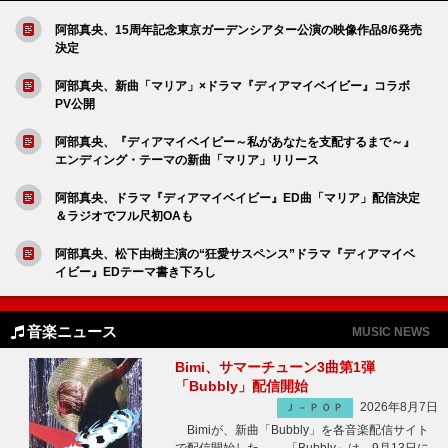
阿部真央、15周年記念東京ガーデンシアター公演の映像作品8/6発売
決定
阿部真央、新曲「マリア」×ドラマ『ディアマイベイビー』コラボ
PV公開
阿部真央、『ディアマイベイビー～私があなたを支配するまで～』
エンディング・テーマの新曲「マリア」リリース
阿部真央、ドラマ『ディアマイベイビー』ED曲「マリア」配信決定
＆ラジオでフル尺初OAも
阿部真央、松下由樹主演の“狂愛サスペンス”ドラマ『ディアマイベ
イビー』EDテーマ書き下ろし
音楽ニュース
MUSIC NEWS
Bimi、サマーチューン3曲第1弾
「Bubbly」配信開始
2026年8月7日
Ｊ－ＰＯＰ
Bimiが、新曲「Bubbly」を各音楽配信サイト