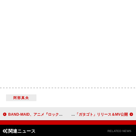
阿部真央
BAND-MAID、アニメ『ロックは淑女の嗜みでして』最終回放送記念「Ready to Rock」アニメMV公開
弌誠、映画『きさらぎ駅 Re:』主題歌「ガタゴト」リリース＆MV公開
関連ニュース
RELATED NEWS