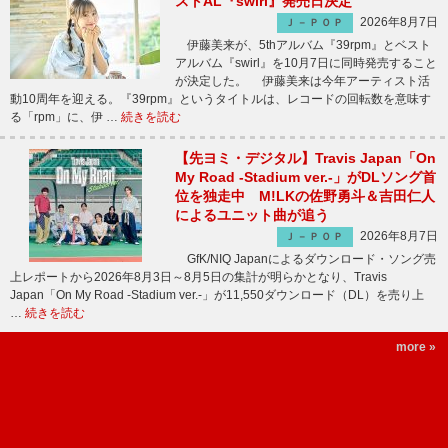
ストAL『swirl』発売日決定
2026年8月7日
Ｊ－ＰＯＰ
伊藤美来が、5thアルバム『39rpm』とベスト
アルバム『swirl』を10月7日に同時発売すること
が決定した。 伊藤美来は今年アーティスト活
動10周年を迎える。『39rpm』というタイトルは、レコードの回転数を意味す
る「rpm」に、伊 …
続きを読む
【先ヨミ・デジタル】Travis Japan「On
My Road -Stadium ver.-」がDLソング首
位を独走中 M!LKの佐野勇斗＆吉田仁人
によるユニット曲が追う
2026年8月7日
Ｊ－ＰＯＰ
GfK/NIQ Japanによるダウンロード・ソング売
上レポートから2026年8月3日～8月5日の集計が明らかとなり、Travis
Japan「On My Road -Stadium ver.-」が11,550ダウンロード（DL）を売り上
…
続きを読む
more »