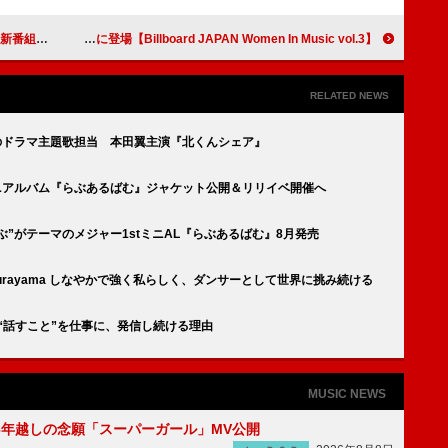
』配信決定
【Billboard JAPAN Women In Music vol.3】開催決定 Chilli Beans.がビルボードライブ横浜に登場
RELATED NEWS
のドラマ主題歌担当 本田翼主演『北くんシェア』
ニアルバム『らぶあるばむ』ジャケット公開＆リリイベ開催へ
ぶ”がテーマのメジャー1stミニAL『らぶあるばむ』8月発売
ri Murayama しなやかで強く私らしく、ダンサーとして世界に挑み続ける
奈 “話すこと”を仕事に、発信し続ける理由
MUSIC NEWS
6年越しの念願「スーパーガール」MV公開