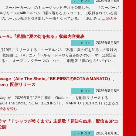
2026年8月8日
Ｊ－ＰＯＰ
「スーパーガール」のミュージックビデオを公開した。 「スーパーガ
2年リリースの4thアルバム『瞳へ落ちるよレコード』に収録されている楽
んのボーカル表現を引き出した一曲となっている。 あいみょ …
続きを
ューAL『私雨に夏の灯を知る』収録内容発表
2026年8月8日
Ｊ－ＰＯＰ
月19日にリリースするニューアルバム『私雨に夏の灯を知る』の収録内
 収録曲は、TVアニメ『ヘルモード～やり込み好きのゲーマーは廃設定
する～』オープニングテーマの「ハク」、劇場版『僕の心のヤバイや …
avage（Aile The Shota／BE:FIRSTのSOTA＆MANATO）、
tion」配信リリース
2026年8月8日
Ｊ－ＰＯＰ
Savageが、2026年8月12日に新曲「Gradation」を配信リリースする。
le The Shota、SOTA（BE:FIRST）、MANATO（BE:FIRST）によるユ
続きを読む
ラマ『Ｔシャツが乾くまで』主題歌「見知らぬ糸」配信＆SPコ
公開
2026年8月8日
Ｊ－ＰＯＰ