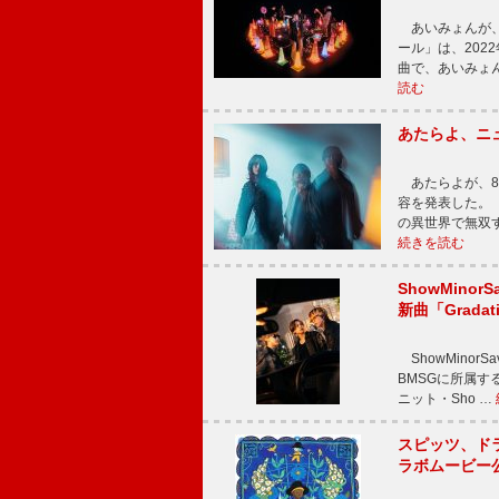
あいみょんが、
ール」は、202
曲で、あいみょ
読む
あたらよ、ニ
あたらよが、8
容を発表した。
の異世界で無双
続きを読む
ShowMinorS
新曲「Grada
ShowMinor
BMSGに所属するAi
ニット・Sho …
スピッツ、ド
ラボムービー