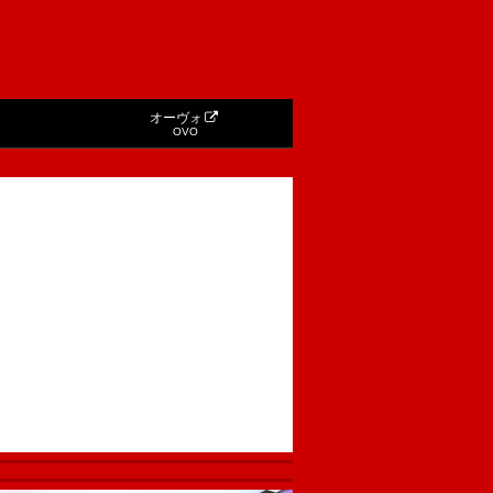
オーヴォ
OVO