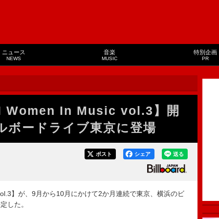
ニュース
音楽
特別企画
NEWS
MUSIC
PR
N Women In Music vol.3】開
ビルボードライブ東京に登場
ポスト
シェア
送る
 Music vol.3】が、9月から10月にかけて2か月連続で東京、横浜のビ
決定した。