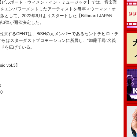
【ビルボード・ウィメン・イン・ミュージック】では、音楽業
ちをエンパワーメントしたアーティストを毎年＜ウーマン・オ
て、2022年9月よりスタートした【Billboard JAPAN
ント第3弾が開催決定した。
演するCENTは、BiSHの元メンバーであるセントチヒロ・チ
からはスターダストプロモーションに所属し、“加藤千尋”名義
ルドを広げている。
ic vol.3】
0
00