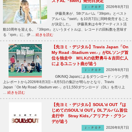
ストAL『swirl』発売日決定
2026年8月7日
Ｊ－ＰＯＰ
伊藤美来が、5thアルバム『39rpm』とベスト
アルバム『swirl』を10月7日に同時発売すること
が決定した。 伊藤美来は今年アーティスト活
動10周年を迎える。『39rpm』というタイトルは、レコードの回転数を意味す
る「rpm」に、伊 …
続きを読む
【先ヨミ・デジタル】Travis Japan「On
My Road -Stadium ver.-」がDLソング首
位を独走中 M!LKの佐野勇斗＆吉田仁人
によるユニット曲が追う
2026年8月7日
Ｊ－ＰＯＰ
GfK/NIQ Japanによるダウンロード・ソング売
上レポートから2026年8月3日～8月5日の集計が明らかとなり、Travis
Japan「On My Road -Stadium ver.-」が11,550ダウンロード（DL）を売り上
…
続きを読む
【先ヨミ・デジタル】SOUL'd OUT『は
じめてのSOUL'd OUT』DLアルバム首位
走行中 Stray Kids／アリアナ・グラン
デが追う
2026年8月7日
Ｊ－ＰＯＰ