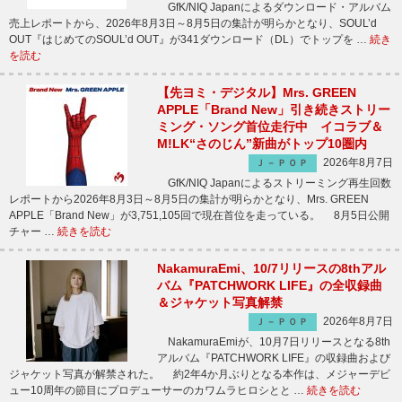
GfK/NIQ Japanによるダウンロード・アルバム
売上レポートから、2026年8月3日～8月5日の集計が明らかとなり、SOUL’d
OUT『はじめてのSOUL’d OUT』が341ダウンロード（DL）でトップを …
続き
を読む
【先ヨミ・デジタル】Mrs. GREEN
APPLE「Brand New」引き続きストリー
ミング・ソング首位走行中 イコラブ＆
M!LK“さのじん”新曲がトップ10圏内
2026年8月7日
Ｊ－ＰＯＰ
GfK/NIQ Japanによるストリーミング再生回数
レポートから2026年8月3日～8月5日の集計が明らかとなり、Mrs. GREEN
APPLE「Brand New」が3,751,105回で現在首位を走っている。 8月5日公開
チャー …
続きを読む
NakamuraEmi、10/7リリースの8thアル
バム『PATCHWORK LIFE』の全収録曲
＆ジャケット写真解禁
2026年8月7日
Ｊ－ＰＯＰ
NakamuraEmiが、10月7日リリースとなる8th
アルバム『PATCHWORK LIFE』の収録曲および
ジャケット写真が解禁された。 約2年4か月ぶりとなる本作は、メジャーデビ
ュー10周年の節目にプロデューサーのカワムラヒロシとと …
続きを読む