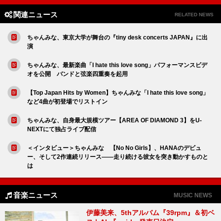
関連ニュース
RELATED NEWS
ちゃんみな、東京大学が舞台の『tiny desk concerts JAPAN』に出
演
ちゃんみな、最新楽曲「I hate this love song」パフォーマンスビデ
オを公開 バンドと弦楽四重奏を起用
【Top Japan Hits by Women】ちゃんみな「I hate this love song」
など4曲が初登場でリストイン
ちゃんみな、自身最大規模ツアー【AREA OF DIAMOND 3】をU-
NEXTにて独占ライブ配信
＜インタビュー＞ちゃんみな 【No No Girls】、HANAのデビュ
ー、そして2作連続リリース――走り続ける彼女を突き動かすものと
は
音楽ニュース
MUSIC NEWS
伊藤美来、5thアルバム『39rpm』＆初ベ