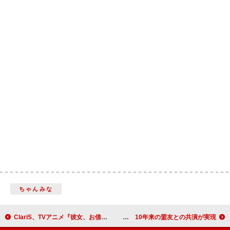
ちゃんみな
ClariS、TVアニメ『彼女、お借りします』第4期OPテーマ「Umitsuki」CD発売＆先行配信も決定
矢野妃菜喜、8月開催のワンマンに真山りかのゲスト出演が決定 10年来の盟友との共演が実現