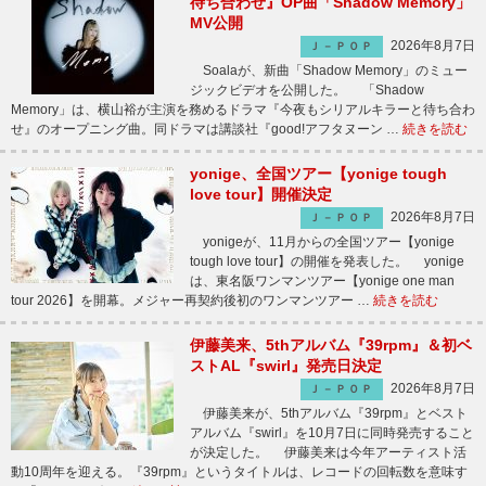
待ち合わせ』OP曲「Shadow Memory」
MV公開
2026年8月7日
Ｊ－ＰＯＰ
Soalaが、新曲「Shadow Memory」のミュー
ジックビデオを公開した。 「Shadow
Memory」は、横山裕が主演を務めるドラマ『今夜もシリアルキラーと待ち合わ
せ』のオープニング曲。同ドラマは講談社『good!アフタヌーン …
続きを読む
yonige、全国ツアー【yonige tough
love tour】開催決定
2026年8月7日
Ｊ－ＰＯＰ
yonigeが、11月からの全国ツアー【yonige
tough love tour】の開催を発表した。 yonige
は、東名阪ワンマンツアー【yonige one man
tour 2026】を開幕。メジャー再契約後初のワンマンツアー …
続きを読む
伊藤美来、5thアルバム『39rpm』＆初ベ
ストAL『swirl』発売日決定
2026年8月7日
Ｊ－ＰＯＰ
伊藤美来が、5thアルバム『39rpm』とベスト
アルバム『swirl』を10月7日に同時発売すること
が決定した。 伊藤美来は今年アーティスト活
動10周年を迎える。『39rpm』というタイトルは、レコードの回転数を意味す