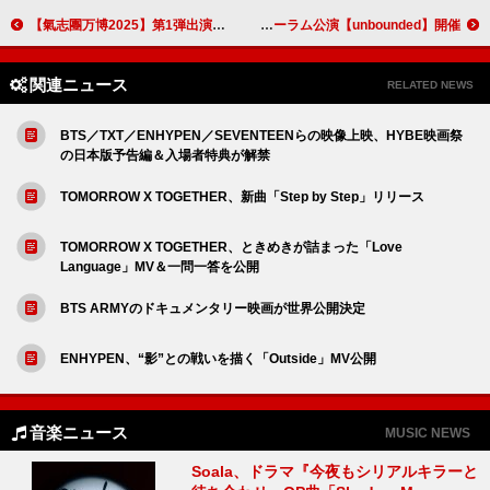
【氣志團万博2025】第1弾出演アーティスト15組を発表
Ayumu Imazu、東京国際フォーラム公演【unbounded】開催
関連ニュース
RELATED NEWS
BTS／TXT／ENHYPEN／SEVENTEENらの映像上映、HYBE映画祭
の日本版予告編＆入場者特典が解禁
TOMORROW X TOGETHER、新曲「Step by Step」リリース
TOMORROW X TOGETHER、ときめきが詰まった「Love
Language」MV＆一問一答を公開
BTS ARMYのドキュメンタリー映画が世界公開決定
ENHYPEN、“影”との戦いを描く「Outside」MV公開
音楽ニュース
MUSIC NEWS
Soala、ドラマ『今夜もシリアルキラーと