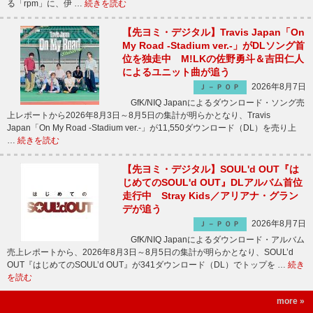
る「rpm」に、伊 …
続きを読む
【先ヨミ・デジタル】Travis Japan「On
My Road -Stadium ver.-」がDLソング首
位を独走中 M!LKの佐野勇斗＆吉田仁人
によるユニット曲が追う
2026年8月7日
Ｊ－ＰＯＰ
GfK/NIQ Japanによるダウンロード・ソング売
上レポートから2026年8月3日～8月5日の集計が明らかとなり、Travis
Japan「On My Road -Stadium ver.-」が11,550ダウンロード（DL）を売り上
…
続きを読む
【先ヨミ・デジタル】SOUL'd OUT『は
じめてのSOUL'd OUT』DLアルバム首位
走行中 Stray Kids／アリアナ・グラン
デが追う
2026年8月7日
Ｊ－ＰＯＰ
GfK/NIQ Japanによるダウンロード・アルバム
売上レポートから、2026年8月3日～8月5日の集計が明らかとなり、SOUL’d
OUT『はじめてのSOUL’d OUT』が341ダウンロード（DL）でトップを …
続き
を読む
more »