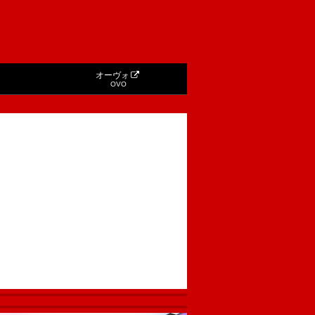
オーヴォ
OVO