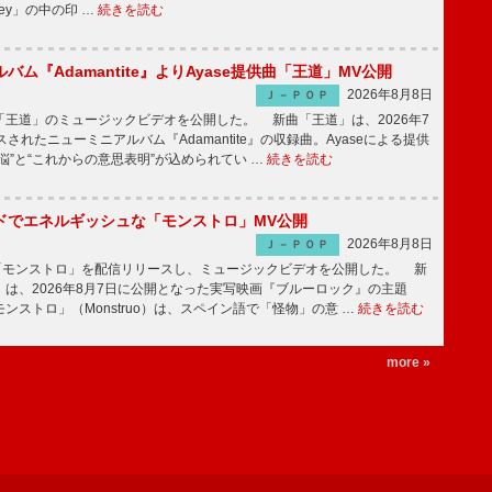
ney」の中の印 …
続きを読む
バム『Adamantite』よりAyase提供曲「王道」MV公開
2026年8月8日
Ｊ－ＰＯＰ
王道」のミュージックビデオを公開した。 新曲「王道」は、2026年7
されたニューミニアルバム『Adamantite』の収録曲。Ayaseによる提供
悩”と“これからの意思表明”が込められてい …
続きを読む
ッドでエネルギッシュな「モンストロ」MV公開
2026年8月8日
Ｊ－ＰＯＰ
「モンストロ」を配信リリースし、ミュージックビデオを公開した。 新
は、2026年8月7日に公開となった実写映画『ブルーロック』の主題
ンストロ」（Monstruo）は、スペイン語で「怪物」の意 …
続きを読む
more »