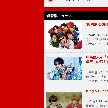
音楽ニュース
SUPER E
SUPER EI
る。 本情報の発
パーエイト）の日”
中島健人が『
戯王』の話を
中島健人が、2
のパーソナリティを
ースされることを
King & P
King & Pri
限定盤Bに収録