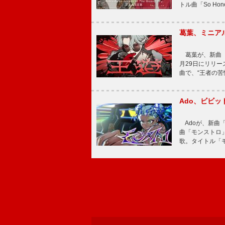
トル曲「So Ho
葛葉、ミニアル
葛葉が、新曲「
月29日にリリース
曲で、“王者の苦
Ado、ビビ
Adoが、新曲
曲「モンストロ」
歌。タイトル「モ