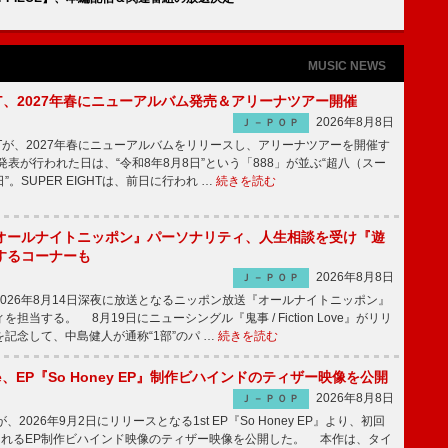
MUSIC NEWS
IGHT、2027年春にニューアルバム発売＆アリーナツアー開催
2026年8月8日
Ｊ－ＰＯＰ
GHTが、2027年春にニューアルバムをリリースし、アリーナツアーを開催す
表が行われた日は、“令和8年8月8日”という「888」が並ぶ“超八（スー
。SUPER EIGHTは、前日に行われ …
続きを読む
オールナイトニッポン』パーソナリティ、人生相談を受け『遊
するコーナーも
2026年8月8日
Ｊ－ＰＯＰ
026年8月14日深夜に放送となるニッポン放送『オールナイトニッポン』
担当する。 8月19日にニューシングル『鬼事 / Fiction Love』がリリ
記念して、中島健人が通称“1部”のパ …
続きを読む
rince、EP『So Honey EP』制作ビハインドのティザー映像を公開
2026年8月8日
Ｊ－ＰＯＰ
nceが、2026年9月2日にリリースとなる1st EP『So Honey EP』より、初回
されるEP制作ビハインド映像のティザー映像を公開した。 本作は、タイ