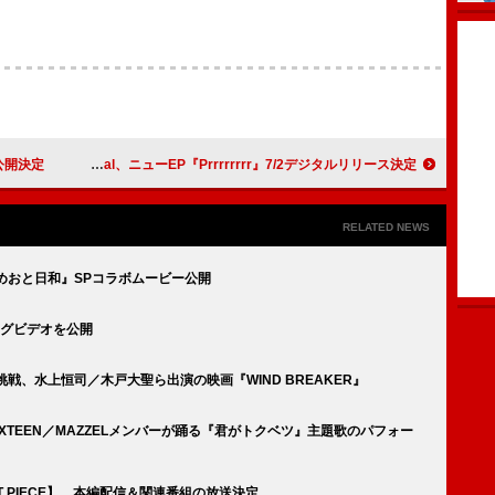
公開決定
Lunv Loyal、ニューEP『Prrrrrrrr』7/2デジタルリリース決定
RELATED NEWS
に、めおと日和』SPコラボムービー公開
ングビデオを公開
初挑戦、水上恒司／木戸大聖ら出演の映画『WIND BREAKER』
K／DXTEEN／MAZZELメンバーが踊る『君がトクベツ』主題歌のパフォー
ST PIECE】、本編配信＆関連番組の放送決定