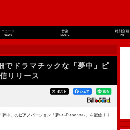
ニュース
音楽
特別企画
NEWS
MUSIC
PR
り繊細でドラマチックな「夢中」ピ
信リリース
ポスト
シェア
送る
「夢中」のピアノバージョン「夢中 -Piano ver.-」を配信リリ