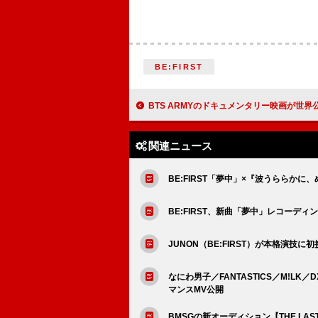
BE:FIRST
BTS ARMYのドキュメンタリー映画が世界
関連ニュース
BE:FIRST「夢中」×『波うららか
BE:FIRST、新曲「夢中」レコーディ
JUNON（BE:FIRST）が本格演技に
なにわ男子／FANTASTICS／M!L
マンスMV公開
BMSGの新オーディション【THE LA