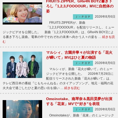
FRUITS ZIPPER、GRe4N BOYZ書き下
ろし「1,2,3,FOOOOUR」MVに自然体の
姿
2026年8月6日
Ｊ－ＰＯＰ
FRUITS ZIPPERが、新曲
「1,2,3,FOOOOUR」を配信リリースし、ミュー
ジックビデオを公開した。 新曲「1,2,3,FOOOOUR」は、GRe4N BOYZによ
る書き下ろし楽曲。電車の中でそれぞれの未来へ向かう人々の姿を …
続きを読
む
マルシィ、古園井寧々が出演する「花火
が瞬いて」MVはひと夏の物語
2026年8月6日
Ｊ－ＰＯＰ
マルシィが、新曲「花火が瞬いて」のミュー
ジックビデオを公開した。 2026年7月29日に
配信リリースされた新曲「花火が瞬いて」は、
テレビ西日本の番組『じもちゃんねる』のタイアップソング。地元・福岡の花
火大会で過ごしたひと夏の思い出を描い …
続きを読む
Omoinotake、南琴奈＆黒田昊夢が出演
する「花束」MVで“好き”を表現
2026年8月6日
Ｊ－ＰＯＰ
Omoinotakeが、新曲「花束」のミュージック