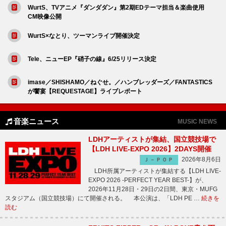
WurtS、TVアニメ『ダンダダン』第2期EDテーマ担当＆楽曲使用
CM映像公開
WurtS×なとり、ツーマンライブ開催決定
Tele、ニューEP『硝子の線』6/25リリース決定
imase／SHISHAMO／ねぐせ。／ハンブレッダーズ／FANTASTICS
が饗宴【REQUESTAGE】ライブレポート
音楽ニュース
MUSIC NEWS
LDHアーティストが集結、国立競技場で
【LDH LIVE-EXPO 2026】2DAYS開催
2026年8月6日
Ｊ－ＰＯＰ
LDH所属アーティストが集結する【LDH LIVE-
EXPO 2026 -PERFECT YEAR BEST-】が、
2026年11月28日・29日の2日間、東京・MUFG
スタジアム（国立競技場）にて開催される。 本公演は、「LDH PE …
続きを
読む