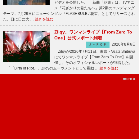
ビデオを公開した。 新曲「花束」は、TVアニ
メ『花ざかりの君たちへ』第2期のエンディング
テーマ。7月29日にニューシングル『FLASHBULB / 花束』としてリリースされ
た、日に日に大 …
続きを読む
Zilqy、ワンマンライブ【From Zero To
One】公式レポート到着
2026年8月6日
Ｊ－ＰＯＰ
Zilqyが2026年7月11日、東京・Veats Shibuya
にてワンマンライブ【From Zero To One】を開
催し、そのオフィシャルレポートが到着した。
「『Birth of Riot』、Zilqyのムーヴメントとして暴動 …
続きを読む
more »