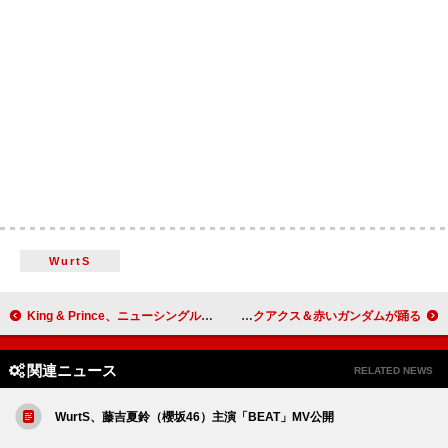
WurtS
King & Prince、ニューシングル『What We Got ～奇跡はきみと～ / I Know』ジャケット＆ビジュアル公開
米津玄師「Plazma」でジークアクス＆赤いガンダムが踊る
関連ニュース
RELATED NEWS
WurtS、藤吉夏鈴（櫻坂46）主演「BEAT」MV公開