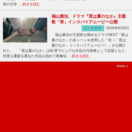
初の日本 …
続きを読む
福山雅治、ドラマ『君は夏のなか』主題
歌「蛍」インスパイアムービー公開
2026年8月8日
Ｊ－ＰＯＰ
福山雅治が主題歌を務めるドラマNEXT『君は
夏のなか』の名シーンを使用した「蛍（「君は
夏のなか」インスパイアムービー）」が公開さ
れた。 『君は夏のなか』はBL界でピュアな作品の代表格として話題となり、
何度も重版を重ねた作品を初めて映像化 …
続きを読む
more »