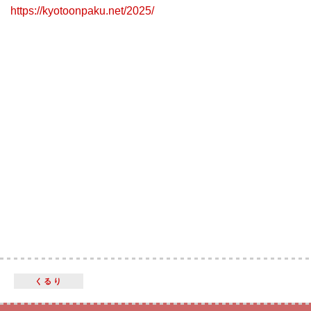
https://kyotoonpaku.net/2025/
くるり