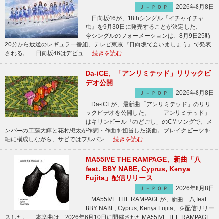
2026年8月8日
Ｊ－ＰＯＰ
日向坂46が、18thシングル『イチャイチャ
虫』を9月30日に発売することが決定した。
今シングルのフォーメーションは、8月9日25時
20分から放送のレギュラー番組、テレビ東京『日向坂で会いましょう』で発表
される。 日向坂46はデビュ …
続きを読む
Da-iCE、「アンリミテッド」リリックビ
デオ公開
2026年8月8日
Ｊ－ＰＯＰ
Da-iCEが、最新曲「アンリミテッド」のリリ
ックビデオを公開した。 「アンリミテッド」
はキリンビール「のどごし」のCMソングで、メ
ンバーの工藤大輝と花村想太が作詞・作曲を担当した楽曲。ブレイクビーツを
軸に構成しながら、サビではフルバン …
続きを読む
MA55IVE THE RAMPAGE、新曲「八
feat. BBY NABE, Cyprus, Kenya
Fujita」配信リリース
2026年8月8日
Ｊ－ＰＯＰ
MA55IVE THE RAMPAGEが、新曲「八 feat.
BBY NABE, Cyprus, Kenya Fujita」を配信リリー
スした。 本楽曲は、2026年6月10日に開催されたMA55IVE THE RAMPAGE