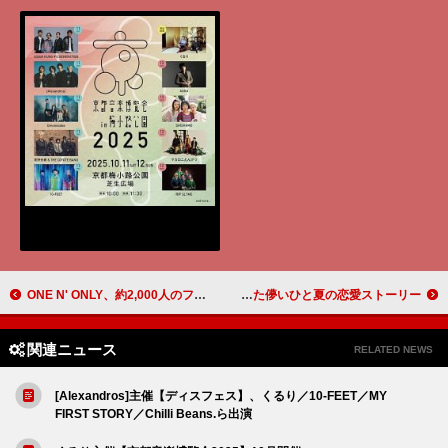
ONE N' ONLY、約2,000人のファンが集結したメジャーデビュー記念イベントのスペシャル映像公開
LIL LEAGUE、「真夏ノ花火」MVは三角関係を描いた儚いひと夏の恋愛ストーリー
関連ニュース
RELATED NEWS
[Alexandros]主催【ディスフェス】、くるり／10-FEET／MY
FIRST STORY／Chilli Beans.ら出演