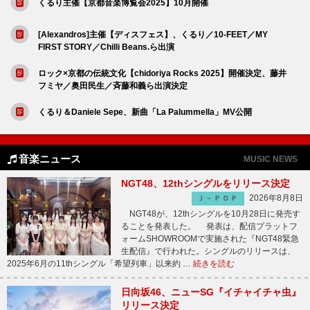
くるり主催【京都音楽博覧会2025】10月開催
[Alexandros]主催【ディスフェス】、くるり／10-FEET／MY
FIRST STORY／Chilli Beans.ら出演
ロック×京都の伝統文化【chidoriya Rocks 2025】開催決定、藤井
フミヤ／奥田民生／斉藤和義ら出演決定
くるり＆Daniele Sepe、新曲「La Palummella」MV公開
音楽ニュース
MUSIC NEWS
NGT48、12thシングルをリリース決定
2026年8月8日
Ｊ－ＰＯＰ
NGT48が、12thシングルを10月28日に発売す
ることを発表した。 発表は、配信プラットフ
ォームSHOWROOMで実施された『NGT48緊急
生配信』で行われた。シングルのリリースは、
2025年6月の11thシングル「希望列車」以来約 …
続きを読む
日向坂46、ニューSG『イチャイチャ虫』
リリース決定