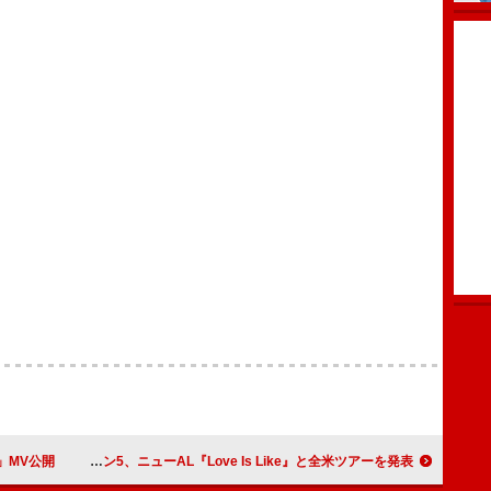
e」MV公開
マルーン5、ニューAL『Love Is Like』と全米ツアーを発表