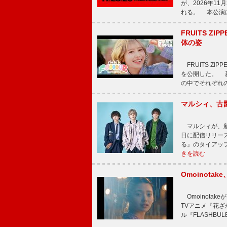
が、2026年1
れる。 本公演は
FRUITS ZI
体の姿
FRUITS ZI
を公開した。 新曲
の中でそれぞれ
マルシィ、古
マルシィが、新
日に配信リリー
る』のタイアッ
きを読む
Omoinot
Omoinota
TVアニメ『花ざ
ル『FLASHBU