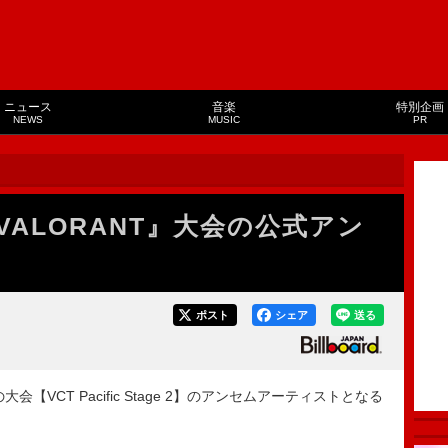
ニュース
音楽
特別企画
NEWS
MUSIC
PR
ALORANT』大会の公式アン
ポスト
シェア
送る
【VCT Pacific Stage 2】のアンセムアーティストとなる