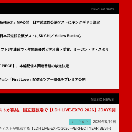
RELATED NEWS
曲「Maybach」MV公開 日本武道館公演ゲストにキングギドラ決定
道館公演ゲストにSKY-HI／￥ellow Bucksら
・スウィフト3年連続で＜年間最優秀ビデオ賞＞受賞、ミーガン・ザ・スタリ
ST PIECE】、本編配信＆関連番組の放送決定
ージョン「First Love」配信＆ツアー映像をプレミア公開
MUSIC NEWS
トが集結、国立競技場で【LDH LIVE-EXPO 2026】2DAYS開
2026年8月6日
Ｊ－ＰＯＰ
トが集結する【LDH LIVE-EXPO 2026 -PERFECT YEAR BEST-】