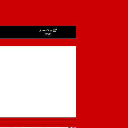
オーヴォ
OVO