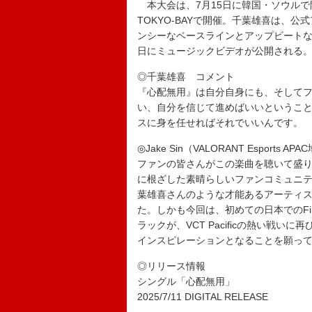
本大会は、7月15日に韓国・ソウルで開幕し、
TOKYO-BAYで開催。千葉雄喜は、
ンシーなベースラインとアップビートな
日にミュージックビデオが公開される
◎千葉雄喜 コメント
『心配無用』は自分自身にも、そして
い、自分を信じて進めばいいというこ
スに身を任せればそれでいいんです。
◎Jake Sin（VALORANT Esports 
ファンの皆さんがこの楽曲を聴いて盛
に根ざした素晴らしいファンコミュニ
葉雄喜さんのような才能あるアーティ
た。しかも今回は、初めての日本でのFi
ラックが、VCT Pacificの熱い戦
インスピレーションとなることを願っ
◎リリース情報
シングル「心配無用」
2025/7/11 DIGITAL RELEASE