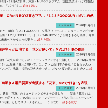
1月28日・29日の2日間、東京・MUFGスタジアム（国立競技場）にて開催さ
、「LDH PE …
続きを読む
PPER、GRe4N BOYZ書き下ろし「1,2,3,FOOOOUR」MVに自然
2026年8月6日
Ｊ－ＰＯＰ
PPERが、新曲「1,2,3,FOOOOUR」を配信リリースし、ミュージックビデオ
「1,2,3,FOOOOUR」は、GRe4N BOYZによる書き下ろし楽曲。電車
の未来へ向かう人々の姿を …
続きを読む
園井寧々が出演する「花火が瞬いて」MVはひと夏の物語
2026年8月6日
Ｊ－ＰＯＰ
曲「花火が瞬いて」のミュージックビデオを公開した。 2026年7月29
スされた新曲「花火が瞬いて」は、テレビ西日本の番組『じもちゃんね
プソング。地元・福岡の花火大会で過ごしたひと夏の思い出を描い …
続
ake、南琴奈＆黒田昊夢が出演する「花束」MVで“好き”を表現
2026年8月6日
Ｊ－ＰＯＰ
keが、新曲「花束」のミュージックビデオを公開した。 新曲「花束」は、
かりの君たちへ』第2期のエンディングテーマ。7月29日にニューシング
LB / 花束』としてリリースされた、日に日に大 …
続きを読む