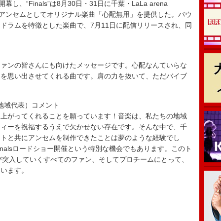
“Finals”は8月30日・31日に千葉・LaLa arena
公式アンセムとしてオリジナル楽曲「心配無用」を提供した。バウ
ドラムを特徴とした楽曲で、7月11日に配信リリースされ、同
。
ファンの皆さんにも向けたメッセージです。心配なんていらな
とを思い出させてくれる曲です。肩の力を抜いて、ただバイブ
APAC地域代表）コメント
り上がってくれることを願っています！音楽は、私たちの地域
ティーを祝福するうえで欠かせない存在です。そんな中で、千
ストと共にアンセムを制作できたことは夢のような経験でし
nalsロードショー開催という特別な機会でもあります。このト
いに再び突入していくすべてのファン、そしてプロチームにとって、
ています。