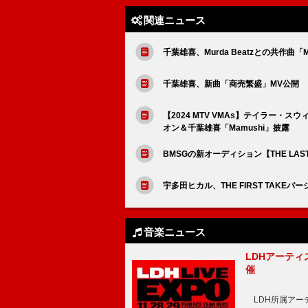
関連ニュース
千葉雄喜、Murda Beatzとの共作
千葉雄喜、新曲「商売繁盛」MV公開 日本武
【2024 MTV VMAs】テイラー
オン＆千葉雄喜「Mamushi」披露
BMSGの新オーディション【THE LA
宇多田ヒカル、THE FIRST TAKEバ
音楽ニュース
LDHアーティス
催
LDH所属アーティス