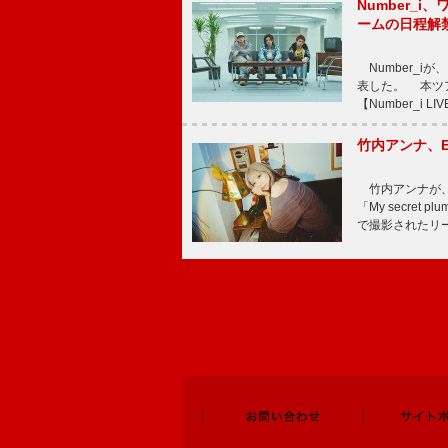
Number_i、
ームの日程解
Number_iが、
表した。 本ツア
【Number_i LI
竹内アンナ、E
竹内アンナが、8
「My secre
で撮影されたリード曲