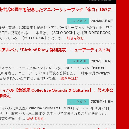
生活30周年を記念したアニバーサリーブック『余白』10/7に
2026年8月6日
Ｊ－ＰＯＰ
が、芸能生活30周年を記念したアニバーサリーブック『余白』を、ワニ
7日に発売される。 本書は、【SOLO BOOK】と【BUDDIES BOOK】
なっている。【SOLO BOOK】には、か …
続きを読む
tフルアルバム『Birth of Riot』詳細発表 ニューアーティスト写
2026年8月6日
Ｊ－ＰＯＰ
ク・ニューメタルバンドのZilqyが、1stフルアルバム『Birth of
発表を発表し、ニューアーティスト写真を公開した。 昨年12月のZilqyの
予告がされていた本作は、前作EPで産 …
続きを読む
ル【集楽座 Collective Sounds & Cultures】、代々木公
催決定
2026年8月6日
Ｊ－ＰＯＰ
【集楽座 Collective Sounds & Cultures】が、2026年10月24日、
にわたり、東京・代々木公園 野外ステージで開催されることが決定した。
職業や年齢、性 …
続きを読む