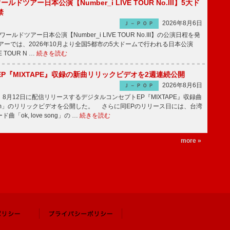
ワールドツアー日本公演【Number_i LIVE TOUR No.III】5大ド
禁
2026年8月6日
Ｊ－ＰＯＰ
ワールドツアー日本公演【Number_i LIVE TOUR No.III】の公演日程を発
ーでは、2026年10月より全国5都市の5大ドームで行われる日本公演
VE TOUR N …
続きを読む
P『MIXTAPE』収録の新曲リリックビデオを2週連続公開
2026年8月6日
Ｊ－ＰＯＰ
月12日に配信リリースするデジタルコンセプトEP『MIXTAPE』収録曲
t plum」のリリックビデオを公開した。 さらに同EPのリリース日には、台湾
「ok, love song」の …
続きを読む
more »