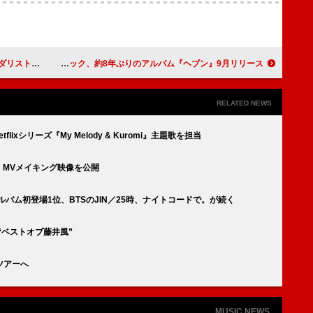
シャルMV公開
アカシック、約8年ぶりのアルバム『ヘブン』9月リリース
RELATED NEWS
flixシリーズ『My Melody & Kuromi』主題歌を担当
r」MVメイキング映像を公開
ルバム初登場1位、BTSのJIN／25時、ナイトコードで。が続く
“ベストオブ藤井風”
アツアーへ
MUSIC NEWS