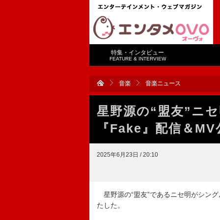
特集・インタビュー
FEATURE & INTERVIEW
音楽
音楽ニュース
星野源の“盟友”ニ
『Fake』配信＆MV
2025年6月23日 / 20:10
星野源の“盟友”であるニセ明がシング
たした。