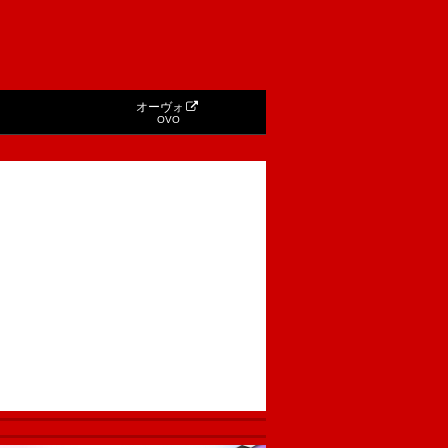
オーヴォ
OVO