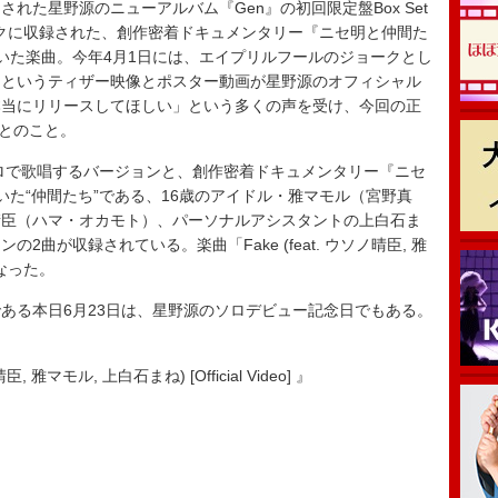
された星野源のニューアルバム『Gen』の初回限定盤Box Set
ディスクに収録された、創作密着ドキュメンタリー『ニセ明と仲間た
ていた楽曲。今年4月1日には、エイプリルフールのジョークとし
」というティザー映像とポスター動画が星野源のオフィシャル
本当にリリースしてほしい」という多くの声を受け、今回の正
ったとのこと。
ロで歌唱するバージョンと、創作密着ドキュメンタリー『ニセ
ていた“仲間たち”である、16歳のアイドル・雅マモル（宮野真
晴臣（ハマ・オカモト）、パーソナルアシスタントの上白石ま
曲が収録されている。楽曲「Fake (feat. ウソノ晴臣, 雅
なった。
る本日6月23日は、星野源のソロデビュー記念日でもある。
臣, 雅マモル, 上白石まね) [Official Video] 』