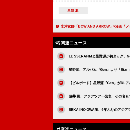
星野源
米津玄師「BOW AND ARROW」×漫画『メダリスト』スペ
関連ニュース
LE SSERAFIMと星野源が初タッグ、Net
星野源、アルバム『Gen』より「Sta
【ビルボード】星野源『Gen』がDLア
藤井 風、アジアツアー発表 その名も
SEKAI NO OWARI、6年ぶりのアジ
音楽ニュース