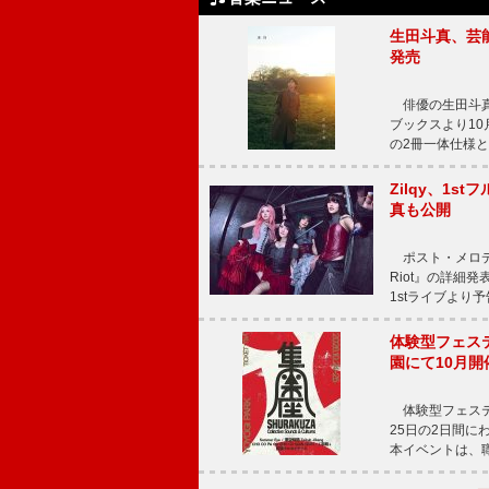
生田斗真、芸能
発売
俳優の生田斗真
ブックスより10月
の2冊一体仕様と
Zilqy、1s
真も公開
ポスト・メロディッ
Riot』の詳細
1stライブより
体験型フェスティバ
園にて10月開
体験型フェスティバル
25日の2日間
本イベントは、