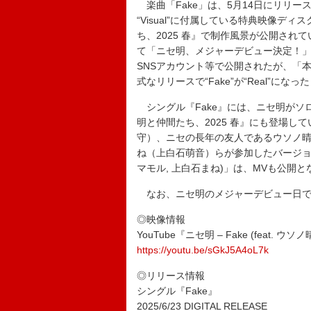
楽曲「Fake」は、5月14日にリリース
“Visual”に付属している特典映像
ち、2025 春』で制作風景が公開され
て「ニセ明、メジャーデビュー決定！
SNSアカウント等で公開されたが、「
式なリリースで“Fake”が“Real”にな
シングル『Fake』には、ニセ明がソ
明と仲間たち、2025 春』にも登場し
守）、ニセの長年の友人であるウソノ
ね（上白石萌音）らが参加したバージョンの2
マモル, 上白石まね)」は、MVも公開と
なお、ニセ明のメジャーデビュー日であ
◎映像情報
YouTube『ニセ明 – Fake (feat. ウソノ晴
https://youtu.be/sGkJ5A4oL7k
◎リリース情報
シングル『Fake』
2025/6/23 DIGITAL RELEASE