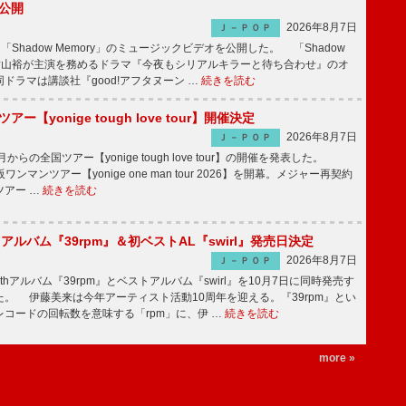
V公開
2026年8月7日
Ｊ－ＰＯＰ
「Shadow Memory」のミュージックビデオを公開した。 「Shadow
、横山裕が主演を務めるドラマ『今夜もシリアルキラーと待ち合わせ』のオ
ドラマは講談社『good!アフタヌーン …
続きを読む
ツアー【yonige tough love tour】開催決定
2026年8月7日
Ｊ－ＰＯＰ
月からの全国ツアー【yonige tough love tour】の開催を発表した。
阪ワンマンツアー【yonige one man tour 2026】を開幕。メジャー再契約
ツアー …
続きを読む
hアルバム『39rpm』＆初ベストAL『swirl』発売日決定
2026年8月7日
Ｊ－ＰＯＰ
hアルバム『39rpm』とベストアルバム『swirl』を10月7日に同時発売す
。 伊藤美来は今年アーティスト活動10周年を迎える。『39rpm』とい
コードの回転数を意味する「rpm」に、伊 …
続きを読む
more »