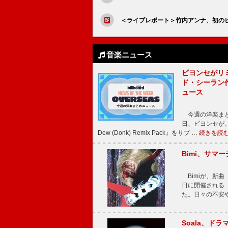
＜ライブレポート＞竹内アンナ、初の
音楽ニュース
ビヨンセがリ
ド・シーラン
ュース
今週の洋楽まと
日、ビヨンセが、先
Dew (Donk) Remix Pack』をサプ …
続きを読
Bimi、サマ
Bimiが、新曲「
日に開催される【Bi
た。日々の不安
Soala、ド