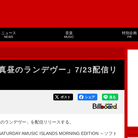
ニュース
音楽
特別企画
NEWS
MUSIC
PR
真昼のランデヴー」7/23配信リ
ポスト
シェア
送る
昼のランデヴー」を配信リリースする。
AY AMUSIC ISLANDS MORNING EDITION ～ソフト