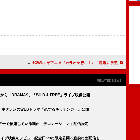
Ayumu Imazu、新曲「HOWL」がアニメ『カラオケ行こ！』主題歌に決定
RELATED NEWS
から「DRAMAS」「WILD & FREE」ライブ映像公開
、ホクレンのWEBドラマ『恋するキッチンカー』公開
ツアーで披露している新曲「デコレーション」配信決定
ライブ映像をデビュー記念日8/8に限定公開＆直前に生配信も