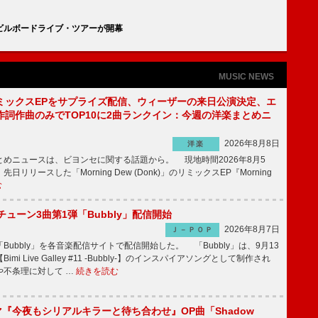
ビルボードライブ・ツアーが開幕
MUSIC NEWS
ミックスEPをサプライズ配信、ウィーザーの来日公演決定、エ
作詞作曲のみでTOP10に2曲ランクイン：今週の洋楽まとめニ
2026年8月8日
洋楽
めニュースは、ビヨンセに関する話題から。 現地時間2026年8月5
日リリースした「Morning Dew (Donk)」のリミックスEP『Morning
む
ーチューン3曲第1弾「Bubbly」配信開始
2026年8月7日
Ｊ－ＰＯＰ
Bubbly」を各音楽配信サイトで配信開始した。 「Bubbly」は、9月13
mi Live Galley #11 -Bubbly-】のインスパイアソングとして制作され
や不条理に対して …
続きを読む
ラマ『今夜もシリアルキラーと待ち合わせ』OP曲「Shadow