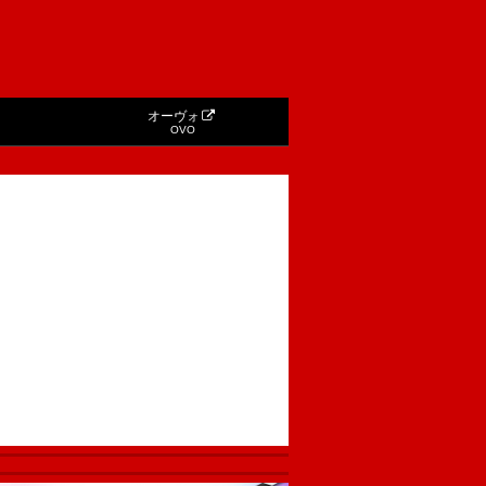
オーヴォ
OVO