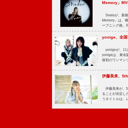
Memory」M
Soalaが、新曲
Memory」は
ープニング曲。同
yonige、全国
yonigeが、11
yonigeは、東名
後初のワンマン
伊藤美来、5t
伊藤美来が、5t
ることが決定した
うタイトルは、レ