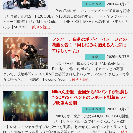
2026年8月7日
Ｊ－ＰＯＰ
PassCodeが、メジャーデビュー10周年を記念
した再録アルバム『RE:CODE』を10月28日に発売する。 今年でメジャーデ
ビュー10周年を迎えるPassCode。『THE FIRST TAKE』への出演、3年ぶりと
なる【SUMME …
続きを読む
ソンバー、自身のボディ・イメージとの
葛藤を告白「同じ悩みを抱える人に知っ
てほしかった」
2026年8月7日
洋楽
ソンバーが、最新シングル「My Body Isn’t
Ready」で歌ったボディ・イメージとの葛藤に
ついて、現地時間2026年8月5日に公開された米バラエティのインタビューで率
直に語った。 同誌の『Power of Youn …
続きを読む
Nikoん主催、全国から53バンドが出演し
た2DAYSイベントのレポート到着＆ライ
ブ映像も公開
2026年8月7日
Ｊ－ＰＯＰ
Nikoんが、東京・恵比寿LIQUIDROOMで開催
した【リキッドルームで47 ～ぐんゆうかっぽ
～】のオフィシャルライブレポートが到着。あわせて、本イベントのラストを
飾ったNikoんのフル尺ライブ映像も公開となった。 8月3日、4日の2 …
続き