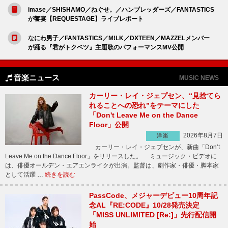
imase／SHISHAMO／ねぐせ。／ハンブレッダーズ／FANTASTICS
が饗宴【REQUESTAGE】ライブレポート
なにわ男子／FANTASTICS／M!LK／DXTEEN／MAZZELメンバー
が踊る『君がトクベツ』主題歌のパフォーマンスMV公開
音楽ニュース
MUSIC NEWS
カーリー・レイ・ジェプセン、“見捨てら
れることへの恐れ”をテーマにした
「Don't Leave Me on the Dance
Floor」公開
2026年8月7日
洋楽
カーリー・レイ・ジェプセンが、新曲「Don’t
Leave Me on the Dance Floor」をリリースした。 ミュージック・ビデオに
は、俳優オールデン・エアエンライクが出演。監督は、劇作家・俳優・脚本家
として活躍 …
続きを読む
PassCode、メジャーデビュー10周年記
念AL『RE:CODE』10/28発売決定
「MISS UNLIMITED [Re:]」先行配信開
始