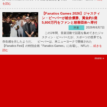
を読む
【Fanatics Games 2026】ジャスティ
ン・ビーバーが総合優勝、賞金約1億
5,800万円をファンと慈善団体へ寄付
2026年8月7日
洋楽
この1年間、音楽活動で話題を集めてきたジャ
スティン・ビーバーだが、スポーツの世界でも
存在感を示したようだ。 ビーバーは、米ニューヨークで開催された
【Fanatics Fest】の特別企画『Fanatics Games』に出場し、NFLの …
続きを
読む
more »