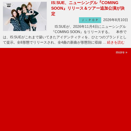
IS:SUE、ニューシングル『COMING
SOON』リリース＆ツアー追加公演が決
定
2026年8月10日
Ｊ－ＰＯＰ
IS:SUEが、2026年11月4日にニューシングル
『COMING SOON』をリリースする。 本作で
は、IS:SUEがこれまで築いてきたアイデンティティを、ひとつのブランドとし
て提示。全8形態でリリースされ、全4曲の新曲が形態別に収録 …
続きを読む
more »