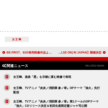
女王蜂
BE:FIRST、8/20発売映像作品より「Scream」ライブ映像公開
TREASURE、自身3度目となるツアー【TREASURE TOUR [PULSE ON] IN JAPAN】開催決定
関連ニュース
RELATED NEWS
女王蜂、楽曲「悪」を示唆に富む映像で表現
女王蜂、TVアニメ『炎炎ノ消防隊 参ノ章』OPテーマ「強火」先行
配信
女王蜂、TVアニメ『炎炎ノ消防隊 参ノ章』第1クールのOPテーマ
「強火」CDリリース決定＆初回生産限定盤ジャケ写公開