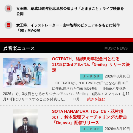
女王蜂、結成15周年記念単独公演より「おままごと」ライブ映像を
公開
女王蜂、イラストレーター・山中智郎のビジュアルをもとに制作
「08」MV公開
音楽ニュース
MUSIC NEWS
OCTPATH、結成5周年記念日となる
11/18に3rdアルバム『5mile』リリース決
定
2026年8月10日
Ｊ－ＰＯＰ
OCTPATHが、“OCTPATHの日”となる8月10日
に生配信されたYouTube番組『THmeと夏休み
2026』で、3枚目となるオリジナルアルバム『5mile』（読み：スマイル）を11
月18日にリリースすることを発表した。 11月1 …
続きを読む
SOTA HANAMURA（Da-iCE・花村想
太）、鈴木愛理フィーチャリングの新曲
「Dejavu」配信リリース
2026年8月10日
Ｊ－ＰＯＰ