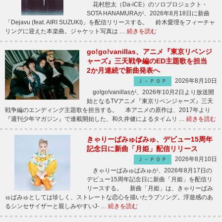
花村想太（Da-iCE）のソロプロジェクト・
SOTA HANAMURAが、2026年8月18日に新曲
「Dejavu (feat. AIRI SUZUKI)」を配信リリースする。 鈴木愛理をフィーチャ
リングに迎えた本楽曲。ジャケット写真は …
続きを読む
go!go!vanillas、アニメ『東京リベンジ
ャーズ』三天戦争編のED主題歌を担当
2か月連続で新曲発表へ
2026年8月10日
Ｊ－ＰＯＰ
go!go!vanillasが、2026年10月2日より放送開
始となるTVアニメ『東京リベンジャーズ』三天
戦争編のエンディング主題歌を担当する。 本アニメの原作は、2017年より
『週刊少年マガジン』で連載開始した、和久井健によるタイムリ …
続きを読む
きゃりーぱみゅぱみゅ、デビュー15周年
記念日に新曲「月姫」配信リリース
2026年8月10日
Ｊ－ＰＯＰ
きゃりーぱみゅぱみゅが、2026年8月17日の
デビュー15周年記念日に新曲「月姫」を配信リ
リースする。 新曲「月姫」は、きゃりーぱみ
ゅぱみゅとしては珍しく、ストレートな恋心を描いたラブソング。浮遊感のあ
るシンセサイザーと親しみやすいJ- …
続きを読む