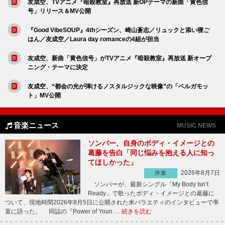
友成空、TVアニメ『暗殺教室』再放送 新OPテーマの新曲「黄色信
号」リリース＆MV公開
『Good VibeSOUP』4thシーズン、崎山蒼志／リュックと添い寝ご
はん／友成空／Laura day romanceの4組が担当
友成空、新曲「黄色信号」がTVアニメ『暗殺教室』再放送 新オープ
ニング・テーマに決定
友成空、“都会の光が弾けるノスタルジックな映像”の「ベルガモッ
ト」MV公開
音楽ニュース
MUSIC NEWS
ソンバー、自身のボディ・イメージとの
葛藤を告白「同じ悩みを抱える人に知っ
てほしかった」
2026年8月7日
洋楽
ソンバーが、最新シングル「My Body Isn’t
Ready」で歌ったボディ・イメージとの葛藤に
ついて、現地時間2026年8月5日に公開された米バラエティのインタビューで率
直に語った。 同誌の『Power of Youn …
続きを読む