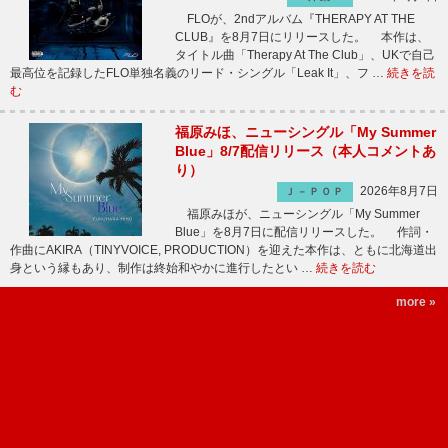
FLOが、2ndアルバム『THERAPY AT THE
CLUB』を8月7日にリリースした。 本作は、
タイトル曲「Therapy At The Club」、UKで自己
最高位を記録したFLO単独名義のリード・シングル「Leak It」、フ …
続きを読
む
福原みほ、ニューシングル「My Summer
Blue」8/7配信リリース（本人コメントあ
り）
2026年8月7日
Ｊ－ＰＯＰ
福原みほが、ニューシングル「My Summer
Blue」を8月7日に配信リリースした。 作詞・
作曲にAKIRA（TINYVOICE, PRODUCTION）を迎えた本作は、ともに北海道出
身という縁もあり、制作は終始和やかに進行したとい …
続きを読む
more »