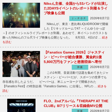
Nikoん主催、全国から53バンドが出演し
た2DAYSイベントのレポート到着＆ライ
ブ映像も公開
2026年8月7日
Ｊ－ＰＯＰ
Nikoんが、東京・恵比寿LIQUIDROOMで開催
した【リキッドルームで47 ～ぐんゆうかっぽ
～】のオフィシャルライブレポートが到着。あわせて、本イベントのラストを
飾ったNikoんのフル尺ライブ映像も公開となった。 8月3日、4日の2 …
続き
を読む
【Fanatics Games 2026】ジャスティ
ン・ビーバーが総合優勝、賞金約1億
5,800万円をファンと慈善団体へ寄付
2026年8月7日
洋楽
この1年間、音楽活動で話題を集めてきたジャ
スティン・ビーバーだが、スポーツの世界でも
存在感を示したようだ。 ビーバーは、米ニューヨークで開催された
【Fanatics Fest】の特別企画『Fanatics Games』に出場し、NFLの …
続きを
読む
FLO、2ndアルバム『THERAPY AT THE
CLUB』8/7リリース＆収録曲MV公開
2026年8月7日
洋楽