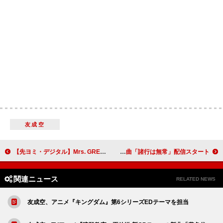
友成空
【先ヨミ・デジタル】Mrs. GREEN APPLE「クスシキ」「ライラック」「breakfast」ストリーミングトップ3独占中
久保田利伸、新曲「諸行は無常」配信スタート
関連ニュース
RELATED NEWS
友成空、アニメ『キングダム』第6シリーズEDテーマを担当