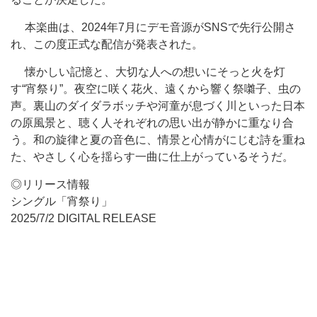
本楽曲は、2024年7月にデモ音源がSNSで先行公開さ
れ、この度正式な配信が発表された。
懐かしい記憶と、大切な人への想いにそっと火を灯
す“宵祭り”。夜空に咲く花火、遠くから響く祭囃子、虫の
声。裏山のダイダラボッチや河童が息づく川といった日本
の原風景と、聴く人それぞれの思い出が静かに重なり合
う。和の旋律と夏の音色に、情景と心情がにじむ詩を重ね
た、やさしく心を揺らす一曲に仕上がっているそうだ。
◎リリース情報
シングル「宵祭り」
2025/7/2 DIGITAL RELEASE