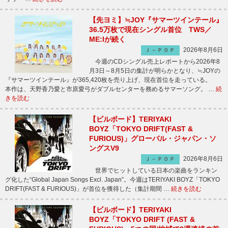
【先ヨミ】≒JOY『サマーツインテール』
36.5万枚で現在シングル首位 TWS／
ME:Iが続く
2026年8月6日
Ｊ－ＰＯＰ
今週のCDシングル売上レポートから2026年8
月3日～8月5日の集計が明らかとなり、≒JOYの
『サマーツインテール』が365,420枚を売り上げ、現在首位を走っている。
本作は、天野香乃愛と市原愛弓がダブルセンターを務めるサマーソング。 …
続
きを読む
【ビルボード】TERIYAKI
BOYZ「TOKYO DRIFT(FAST &
FURIOUS)」グローバル・ジャパン・ソ
ングスV9
2026年8月6日
Ｊ－ＰＯＰ
世界でヒットしている日本の楽曲をランキン
グ化した“Global Japan Songs Excl. Japan”。今週はTERIYAKI BOYZ「TOKYO
DRIFT(FAST & FURIOUS)」が首位を獲得した（集計期間 …
続きを読む
【ビルボード】TERIYAKI
BOYZ「TOKYO DRIFT (FAST &