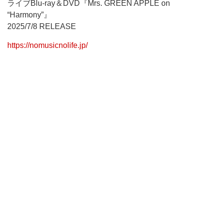
ライブBlu-ray＆DVD『Mrs. GREEN APPLE on
“Harmony”』
2025/7/8 RELEASE
https://nomusicnolife.jp/