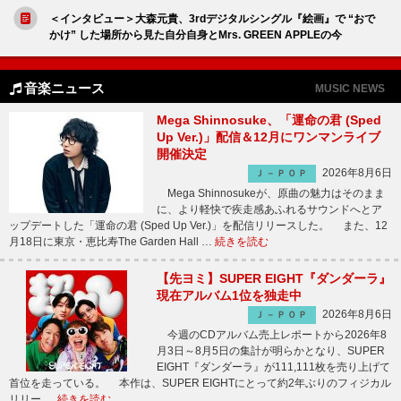
＜インタビュー＞大森元貴、3rdデジタルシングル『絵画』で “おで
かけ” した場所から見た自分自身とMrs. GREEN APPLEの今
音楽ニュース
MUSIC NEWS
Mega Shinnosuke、「運命の君 (Sped
Up Ver.)」配信＆12月にワンマンライブ
開催決定
2026年8月6日
Ｊ－ＰＯＰ
Mega Shinnosukeが、原曲の魅力はそのまま
に、より軽快で疾走感あふれるサウンドへとア
ップデートした「運命の君 (Sped Up Ver.)」を配信リリースした。 また、12
月18日に東京・恵比寿The Garden Hall …
続きを読む
【先ヨミ】SUPER EIGHT『ダンダーラ』
現在アルバム1位を独走中
2026年8月6日
Ｊ－ＰＯＰ
今週のCDアルバム売上レポートから2026年8
月3日～8月5日の集計が明らかとなり、SUPER
EIGHT『ダンダーラ』が111,111枚を売り上げて
首位を走っている。 本作は、SUPER EIGHTにとって約2年ぶりのフィジカル
リリー …
続きを読む