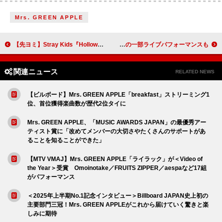
Mrs. GREEN APPLE
【先ヨミ】Stray Kids『Hollow』64.9万枚で現在アルバム1位独走中
伊山摩穂「まだまだ語り足りない！」7/5【伊山摩穂とアイドルを語る会】早くも第2弾開催！ 歴代楽曲の一部ライブパフォーマンスも
関連ニュース
RELATED NEWS
【ビルボード】Mrs. GREEN APPLE「breakfast」ストリーミング1
位、首位獲得楽曲数が歴代2位タイに
Mrs. GREEN APPLE、「MUSIC AWARDS JAPAN」の最優秀アー
ティスト賞に「改めてメンバーの大切さやたくさんのサポートがあ
ることを知ることができた」
【MTV VMAJ】Mrs. GREEN APPLE「ライラック」が＜Video of
the Year＞受賞 Omoinotake／FRUITS ZIPPER／aespaなど17組
がパフォーマンス
＜2025年上半期No.1記念インタビュー＞Billboard JAPAN史上初の
主要部門三冠！Mrs. GREEN APPLEがこれから届けていく驚きと楽
しみに期待