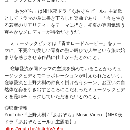
「あおぞら」はNHK夜ドラ『あおぞらビール』主題歌
としてドラマの為に書き下ろした楽曲であり、「今を生き
る若者のリアリティ」をテーマに描き、初夏の雰囲気漂う
爽やかなメロディーが特徴だそうだ。
ミュージックビデオは「青春ロードムービー」をテー
マに、不完全で美しい青春の熱い叫びで人生という旅の始
まりを感じさせる作品に仕上がったとのこと。
窪塚愛流が同ドラマの主演を務めていることからミュ
ージックビデオでコラボレーションが叶えられたという。
窪塚愛流と上野大樹の仲良く掛け合うシーン、お互いの自
然体な姿を引き出すところにこだわったミュージックビデ
オを是非チェックしていただきたいとのこと。
◎映像情報
YouTube『上野大樹 /「あおぞら」Music Video 【NHK夜
ドラ『あおぞらビール』主題歌】』
https://youtu.be/jhi4ehVAo9o