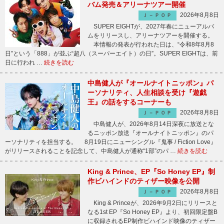
バム発売＆アリーナツアー開催
2026年8月8日
Ｊ－ＰＯＰ
SUPER EIGHTが、2027年春にニューアルバ
ムをリリースし、アリーナツアーを開催する。
本情報の発表が行われた日は、“令和8年8月8
日”という「888」が並ぶ“超八（スーパーエイト）の日”。SUPER EIGHTは、前
日に行われ …
続きを読む
中島健人が『オールナイトニッポン』パ
ーソナリティ、人生相談を受け『遊戯
王』の話をするコーナーも
2026年8月8日
Ｊ－ＰＯＰ
中島健人が、2026年8月14日深夜に放送とな
るニッポン放送『オールナイトニッポン』のパ
ーソナリティを担当する。 8月19日にニューシングル『鬼事 / Fiction Love』
がリリースされることを記念して、中島健人が通称“1部”のパ …
続きを読む
King & Prince、EP『So Honey EP』制
作ビハインドのティザー映像を公開
2026年8月8日
Ｊ－ＰＯＰ
King & Princeが、2026年9月2日にリリースと
なる1st EP『So Honey EP』より、初回限定盤B
に収録されるEP制作ビハインド映像のティザー