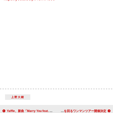
上野大樹
Yaffle、新曲「Marry You feat. Leina」配信リリース＆6/21MVプレミア公開決定
Mega Shinnosuke、2026年1月から全国7か所を回るワンマンツアー開催決定