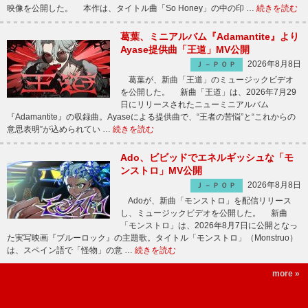
映像を公開した。 本作は、タイトル曲「So Honey」の中の印 …
続きを読む
葛葉、ミニアルバム『Adamantite』より
Ayase提供曲「王道」MV公開
2026年8月8日
Ｊ－ＰＯＰ
葛葉が、新曲「王道」のミュージックビデオ
を公開した。 新曲「王道」は、2026年7月29
日にリリースされたニューミニアルバム
『Adamantite』の収録曲。Ayaseによる提供曲で、“王者の苦悩”と“これからの
意思表明”が込められてい …
続きを読む
Ado、ビビッドでエネルギッシュな「モ
ンストロ」MV公開
2026年8月8日
Ｊ－ＰＯＰ
Adoが、新曲「モンストロ」を配信リリース
し、ミュージックビデオを公開した。 新曲
「モンストロ」は、2026年8月7日に公開となっ
た実写映画『ブルーロック』の主題歌。タイトル「モンストロ」（Monstruo）
は、スペイン語で「怪物」の意 …
続きを読む
more »