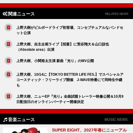
関連ニュース
RELATED NEWS
上野大樹がビルボードライブ初登場、コンセプチュアルなバンドセ
ット公演
上野大樹、自主企画ライブ【招宴】に荒谷翔大＆山口諒也
（Absolate area）出演
上野大樹、小関裕太主演 新曲「光り」のMV公開
上野大樹、10/14に【TOKYO BETTER LIFE FES.】でスペシャルア
コースティック・フリーライブ開催 J-WAVE特番にて同時生中継
も
上野大樹、ニューEP『光り』全曲試聴トレーラー映像公開＆10月9
日配信日のオンラインパーティー開催決定
音楽ニュース
MUSIC NEWS
SUPER EIGHT、2027年春にニューアル