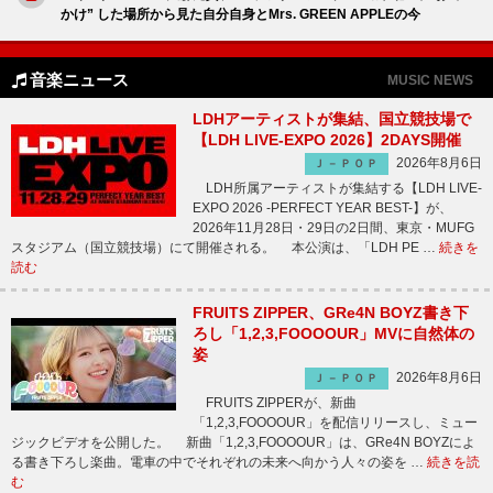
かけ” した場所から見た自分自身とMrs. GREEN APPLEの今
音楽ニュース
MUSIC NEWS
LDHアーティストが集結、国立競技場で
【LDH LIVE-EXPO 2026】2DAYS開催
2026年8月6日
Ｊ－ＰＯＰ
LDH所属アーティストが集結する【LDH LIVE-
EXPO 2026 -PERFECT YEAR BEST-】が、
2026年11月28日・29日の2日間、東京・MUFG
スタジアム（国立競技場）にて開催される。 本公演は、「LDH PE …
続きを
読む
FRUITS ZIPPER、GRe4N BOYZ書き下
ろし「1,2,3,FOOOOUR」MVに自然体の
姿
2026年8月6日
Ｊ－ＰＯＰ
FRUITS ZIPPERが、新曲
「1,2,3,FOOOOUR」を配信リリースし、ミュー
ジックビデオを公開した。 新曲「1,2,3,FOOOOUR」は、GRe4N BOYZによ
る書き下ろし楽曲。電車の中でそれぞれの未来へ向かう人々の姿を …
続きを読
む