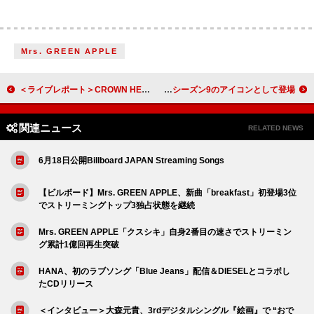
Mrs. GREEN APPLE
＜ライブレポート＞CROWN HEAD、存在感と実力を証明した記念すべき初ライブを目撃
ブルーノ・マーズ、『Fortnite Festival』シーズン9のアイコンとして登場
関連ニュース
RELATED NEWS
6月18日公開Billboard JAPAN Streaming Songs
【ビルボード】Mrs. GREEN APPLE、新曲「breakfast」初登場3位
でストリーミングトップ3独占状態を継続
Mrs. GREEN APPLE「クスシキ」自身2番目の速さでストリーミン
グ累計1億回再生突破
HANA、初のラブソング「Blue Jeans」配信＆DIESELとコラボし
たCDリリース
＜インタビュー＞大森元貴、3rdデジタルシングル『絵画』で “おで