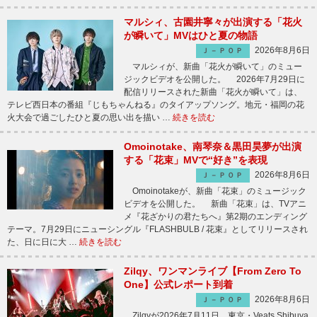
マルシィ、古園井寧々が出演する「花火
が瞬いて」MVはひと夏の物語
2026年8月6日
Ｊ－ＰＯＰ
マルシィが、新曲「花火が瞬いて」のミュー
ジックビデオを公開した。 2026年7月29日に
配信リリースされた新曲「花火が瞬いて」は、
テレビ西日本の番組『じもちゃんねる』のタイアップソング。地元・福岡の花
火大会で過ごしたひと夏の思い出を描い …
続きを読む
Omoinotake、南琴奈＆黒田昊夢が出演
する「花束」MVで“好き”を表現
2026年8月6日
Ｊ－ＰＯＰ
Omoinotakeが、新曲「花束」のミュージック
ビデオを公開した。 新曲「花束」は、TVアニ
メ『花ざかりの君たちへ』第2期のエンディング
テーマ。7月29日にニューシングル『FLASHBULB / 花束』としてリリースされ
た、日に日に大 …
続きを読む
Zilqy、ワンマンライブ【From Zero To
One】公式レポート到着
2026年8月6日
Ｊ－ＰＯＰ
Zilqyが2026年7月11日、東京・Veats Shibuya