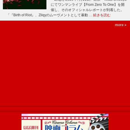
にてワンマンライブ【From Zero To One】を開
催し、そのオフィシャルレポートが到着した。
「『Birth of Riot』、Zilqyのムーヴメントとして暴動 …
続きを読む
more »