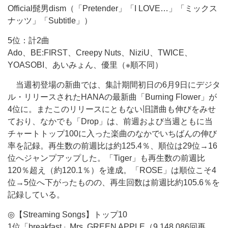
Official髭男dism（「Pretender」「I LOVE…」「ミックス
ナッツ」「Subtitle」）
5位：計2曲
Ado、BE:FIRST、Creepy Nuts、NiziU、TWICE、
YOASOBI、あいみょん、優里（※順不同）
当週初登場の新曲では、集計期間初日の6月9日にデジタ
ル・リリースされたHANAの最新曲「Burning Flower」が
4位に。またこのリリースにともない旧譜曲も伸びをみせ
ており、なかでも「Drop」は、前週および当週ともに当
チャートトップ100に入った楽曲のなかでいちばんの伸び
率を記録。再生数の前週比は約125.4％、順位は29位→16
位へジャンプアップした。「Tiger」も再生数の前週比
120％超え（約120.1％）を達成。「ROSE」は順位こそ4
位→5位へ下がったものの、再生回数は前週比約105.6％を
記録している。
◎【Streaming Songs】トップ10
1位「breakfast」Mrs. GREEN APPLE（9,148,086回再