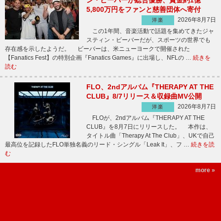
ン・ビーバーが総合優勝、賞金約1億
5,800万円をファンと慈善団体へ寄付
2026年8月7日
洋楽
この1年間、音楽活動で話題を集めてきたジャ
スティン・ビーバーだが、スポーツの世界でも
存在感を示したようだ。 ビーバーは、米ニューヨークで開催された
【Fanatics Fest】の特別企画『Fanatics Games』に出場し、NFLの …
続きを
読む
FLO、2ndアルバム『THERAPY AT THE
CLUB』8/7リリース＆収録曲MV公開
2026年8月7日
洋楽
FLOが、2ndアルバム『THERAPY AT THE
CLUB』を8月7日にリリースした。 本作は、
タイトル曲「Therapy At The Club」、UKで自己
最高位を記録したFLO単独名義のリード・シングル「Leak It」、フ …
続きを読
む
more »