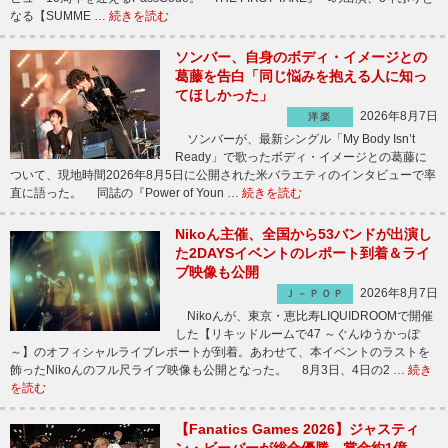
なる【SUMME …
続きを読む
ソンバー、自身のボディ・イメージとの
葛藤を告白「同じ悩みを抱える人に知っ
てほしかった」
2026年8月7日
洋楽
ソンバーが、最新シングル「My Body Isn’t
Ready」で歌ったボディ・イメージとの葛藤に
ついて、現地時間2026年8月5日に公開された米バラエティのインタビューで率
直に語った。 同誌の『Power of Youn …
続きを読む
Nikoん主催、全国から53バンドが出演し
た2DAYSイベントのレポート到着＆ライ
ブ映像も公開
2026年8月7日
Ｊ－ＰＯＰ
Nikoんが、東京・恵比寿LIQUIDROOMで開催
した【リキッドルームで47 ～ぐんゆうかっぽ
～】のオフィシャルライブレポートが到着。あわせて、本イベントのラストを
飾ったNikoんのフル尺ライブ映像も公開となった。 8月3日、4日の2 …
続き
を読む
【Fanatics Games 2026】ジャスティ