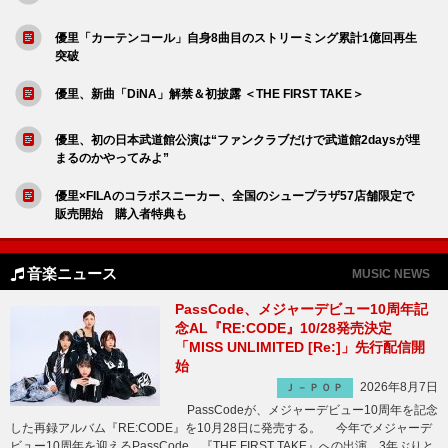
優里「カーテンコール」自身8曲目のストリーミング累計1億回再生
突破
優里、新曲「DiNA」解禁＆初披露 ＜THE FIRST TAKE＞
優里、初の日本武道館公演は“ファンクラブだけで武道館2daysが埋
まるのかやってみよ”
優里×FILAのコラボスニーカー、全国のシュープラザ57店舗限定で
販売開始 購入者特典も
音楽ニュース
MUSIC NEWS
PassCode、メジャーデビュー10周年記
念AL『RE:CODE』10/28発売決定
「MISS UNLIMITED [Re:]」先行配信開
始
2026年8月7日
Ｊ－ＰＯＰ
PassCodeが、メジャーデビュー10周年を記念
した再録アルバム『RE:CODE』を10月28日に発売する。 今年でメジャーデ
ビュー10周年を迎えるPassCode。『THE FIRST TAKE』への出演、3年ぶりと