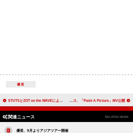
優里
STUTSとZOT on the WAVEによるプロデューサー・ユニット始動 シングル「Mom & Dad feat. Kaneee, 7」6/18リリース
フジロック出演のザ・ハイヴス、「Paint A Picture」MV公開
関連ニュース
RELATED NEWS
優里、9月よりアジアツアー開催