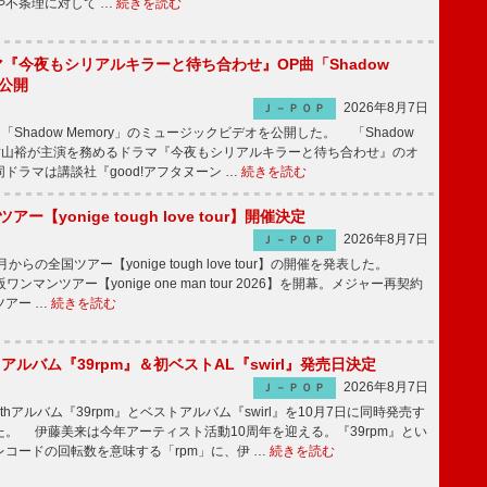
や不条理に対して …
続きを読む
ラマ『今夜もシリアルキラーと待ち合わせ』OP曲「Shadow
V公開
2026年8月7日
Ｊ－ＰＯＰ
「Shadow Memory」のミュージックビデオを公開した。 「Shadow
、横山裕が主演を務めるドラマ『今夜もシリアルキラーと待ち合わせ』のオ
ドラマは講談社『good!アフタヌーン …
続きを読む
ツアー【yonige tough love tour】開催決定
2026年8月7日
Ｊ－ＰＯＰ
月からの全国ツアー【yonige tough love tour】の開催を発表した。
阪ワンマンツアー【yonige one man tour 2026】を開幕。メジャー再契約
ツアー …
続きを読む
hアルバム『39rpm』＆初ベストAL『swirl』発売日決定
2026年8月7日
Ｊ－ＰＯＰ
hアルバム『39rpm』とベストアルバム『swirl』を10月7日に同時発売す
。 伊藤美来は今年アーティスト活動10周年を迎える。『39rpm』とい
コードの回転数を意味する「rpm」に、伊 …
続きを読む