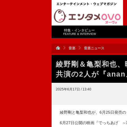
特集・インタビュー
FEATURE & INTERVIEW
音楽
音楽ニュース
綾野剛＆亀梨和也、
共演の2人が『ana
2025年6月17日 / 13:40
綾野剛と亀梨和也が、6月25日発売の『
6月27日公開の映画『でっちあげ ～