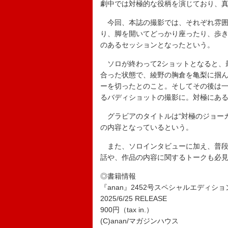
劇中では対極的な役柄を演じており、
今回、本誌の撮影では、それぞれ雰囲
り、脚を開いてどっかり座ったり、歩
のあるセッションとなったという。
ソロが終わって2ショットとなると、
合った状態で、綾野の胸倉を亀梨に掴
ーを切ったとのこと。そしてその後は
るバディショットの撮影に。対極にある
グラビアのタイトルは“対極のジョーカ
の内容となっているという。
また、ソロインタビューに加え、普段
話や、作品の内容に関するトークも必
◎書籍情報
『anan』2452号スペシャルエディショ
2025/6/25 RELEASE
900円（tax in.）
(C)anan/マガジンハウス