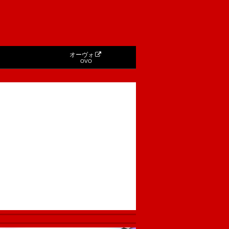
オーヴォ
OVO