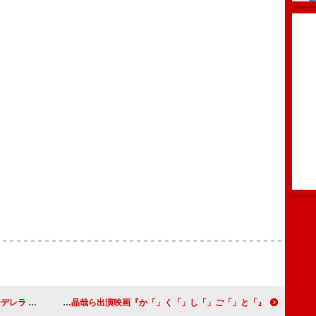
主題歌に決定
登校シーンの映像解禁、奥平大兼／出口夏希／佐野晶哉ら出演映画『か「」く「」し「」ご「」と「』