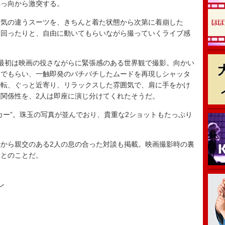
真っ向から激突する。
気の違うスーツを、きちんと着た状態から次第に着崩した
き回ったりと、自由に動いてもらいながら撮っていくライブ感
最初は映画の役さながらに緊張感のある世界観で撮影。向かい
んでもらい、一触即発のバチバチしたムードを再現しシャッタ
一転、ぐっと近寄り、リラックスした雰囲気で、肩に手をかけ
関係性を、2人は即座に演じ分けてくれたそうだ。
ー”。珠玉の写真が並んでおり、貴重な2ショットもたっぷり
から親交のある2人の息の合った対談も掲載。映画撮影時の裏
見とのことだ。
ン