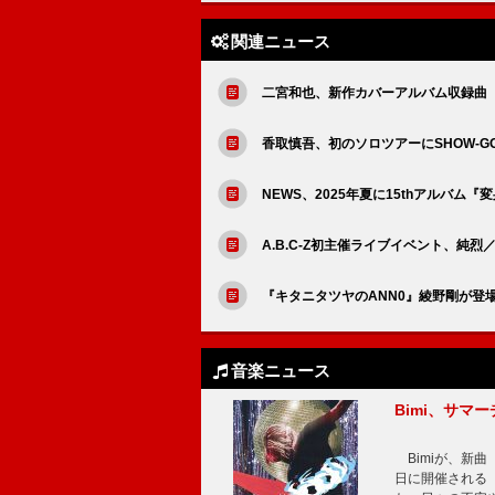
関連ニュース
二宮和也、新作カバーアルバム収録曲
香取慎吾、初のソロツアーにSHOW-GO
NEWS、2025年夏に15thアルバム
A.B.C-Z初主催ライブイベント、純烈
『キタニタツヤのANN0』綾野剛が登
音楽ニュース
Bimi、サマ
Bimiが、新曲「
日に開催される【Bi