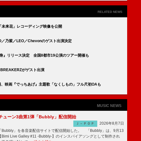
RELATED NEWS
「未来花」レコーディング映像を公開
／乃紫／LEO／Chevonのゲスト出演決定
『変身』リリース決定 全国8都市19公演のツアー開催も
／BREAKERZがゲスト出演
場、映画『でっちあげ』主題歌「なくしもの」フル尺初OAも
MUSIC NEWS
ーチューン3曲第1弾「Bubbly」配信開始
2026年8月7日
Ｊ－ＰＯＰ
Bubbly」を各音楽配信サイトで配信開始した。 「Bubbly」は、9月13
mi Live Galley #11 -Bubbly-】のインスパイアソングとして制作され