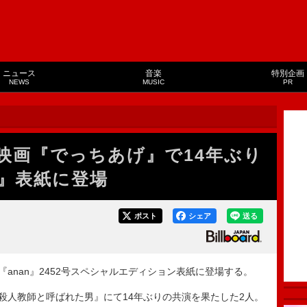
ニュース
音楽
特別企画
NEWS
MUSIC
PR
映画『でっちあげ』で14年ぶり
n』表紙に登場
ポスト
シェア
送る
anan』2452号スペシャルエディション表紙に登場する。
殺人教師と呼ばれた男』にて14年ぶりの共演を果たした2人。