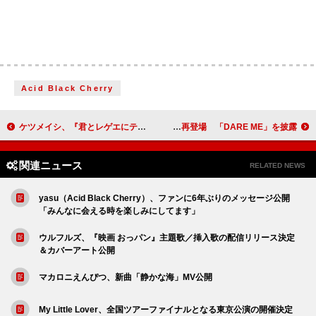
Acid Black Cherry
ケツメイシ、『君とレゲエにテキられて / 海岸線サイダー』サブスク＆DL特典を発表
IVE、＜THE FIRST TAKE＞に再登場 「DARE ME」を披露
関連ニュース
RELATED NEWS
yasu（Acid Black Cherry）、ファンに6年ぶりのメッセージ公開
「みんなに会える時を楽しみにしてます」
ウルフルズ、『映画 おっパン』主題歌／挿入歌の配信リリース決定
＆カバーアート公開
マカロニえんぴつ、新曲「静かな海」MV公開
My Little Lover、全国ツアーファイナルとなる東京公演の開催決定