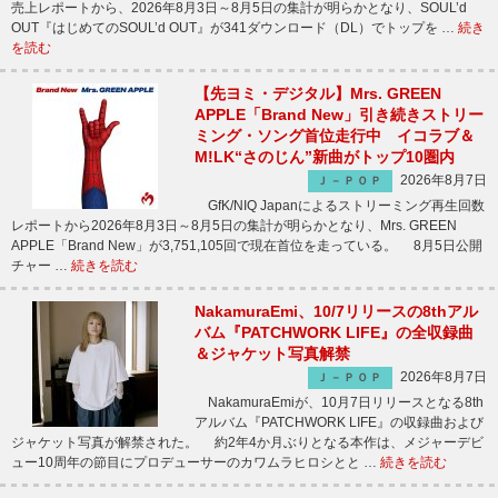
売上レポートから、2026年8月3日～8月5日の集計が明らかとなり、SOUL’d
OUT『はじめてのSOUL’d OUT』が341ダウンロード（DL）でトップを …
続き
を読む
【先ヨミ・デジタル】Mrs. GREEN
APPLE「Brand New」引き続きストリー
ミング・ソング首位走行中 イコラブ＆
M!LK“さのじん”新曲がトップ10圏内
2026年8月7日
Ｊ－ＰＯＰ
GfK/NIQ Japanによるストリーミング再生回数
レポートから2026年8月3日～8月5日の集計が明らかとなり、Mrs. GREEN
APPLE「Brand New」が3,751,105回で現在首位を走っている。 8月5日公開
チャー …
続きを読む
NakamuraEmi、10/7リリースの8thアル
バム『PATCHWORK LIFE』の全収録曲
＆ジャケット写真解禁
2026年8月7日
Ｊ－ＰＯＰ
NakamuraEmiが、10月7日リリースとなる8th
アルバム『PATCHWORK LIFE』の収録曲および
ジャケット写真が解禁された。 約2年4か月ぶりとなる本作は、メジャーデビ
ュー10周年の節目にプロデューサーのカワムラヒロシとと …
続きを読む