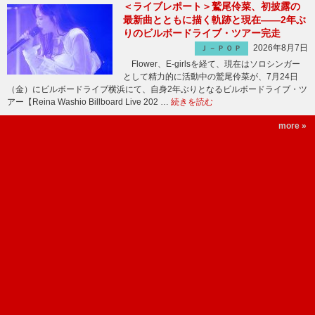
＜ライブレポート＞鷲尾伶菜、初披露の
最新曲とともに描く軌跡と現在――2年ぶ
りのビルボードライブ・ツアー完走
2026年8月7日
Ｊ－ＰＯＰ
Flower、E-girlsを経て、現在はソロシンガー
として精力的に活動中の鷲尾伶菜が、7月24日
（金）にビルボードライブ横浜にて、自身2年ぶりとなるビルボードライブ・ツ
アー【Reina Washio Billboard Live 202 …
続きを読む
more »