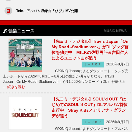
Tele、アルバム収録曲「ひび」MV公開
音楽ニュース
MUSIC NEWS
【先ヨミ・デジタル】Travis Japan「On
My Road -Stadium ver.-」がDLソング首
位を独走中 M!LKの佐野勇斗＆吉田仁人
によるユニット曲が追う
2026年8月7日
Ｊ－ＰＯＰ
GfK/NIQ Japanによるダウンロード・ソング売
上レポートから2026年8月3日～8月5日の集計が明らかとなり、Travis
Japan「On My Road -Stadium ver.-」が11,550ダウンロード（DL）を売り上
…
続きを読む
【先ヨミ・デジタル】SOUL'd OUT『は
じめてのSOUL'd OUT』DLアルバム首位
走行中 Stray Kids／アリアナ・グラン
デが追う
2026年8月7日
Ｊ－ＰＯＰ
GfK/NIQ Japanによるダウンロード・アルバム