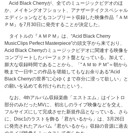
Acid Black Cherryが、全てのミュージックビデオのほ
か、メイキングオフショット、アナザーテイクスペシャル
エディションなどもコンプリート収録した映像作品『ＡＭ
ＰＭ』を7月30日に発売することが決定した。
タイトルの『ＡＭＰＭ』は、“Acid Black Cherry
MusicClips Perfect Masterpiece”の頭文字から来ており、
Acid Black Cherryのミュージックビデオに関連する映像を
コンプリートしたパーフェクト盤となっている。加えて、
膨大な収録時間であることから、「“ＡＭ to ＰＭ”＝朝から
晩まで一日中この作品を堪能してもなお余りある“Acid
Black Cherryの世界”に心ゆくまで存分に浸って欲しい」と
の願いを込めて名付けられたという。
なお、4thアルバム収録楽曲「エストエム」はイントロ
部分のみだったMVに、初出しのライブ映像などを交え、
フルサイズにして完成させた新規作品となっている。さら
に、Disc1のラストを飾る「君がいるから」は、3月26日
に発売されたアルバム『君がいるから』収録の音源に過去