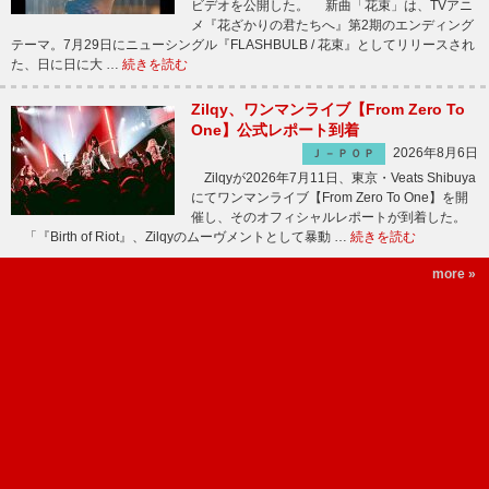
ビデオを公開した。 新曲「花束」は、TVアニ
メ『花ざかりの君たちへ』第2期のエンディング
テーマ。7月29日にニューシングル『FLASHBULB / 花束』としてリリースされ
た、日に日に大 …
続きを読む
Zilqy、ワンマンライブ【From Zero To
One】公式レポート到着
2026年8月6日
Ｊ－ＰＯＰ
Zilqyが2026年7月11日、東京・Veats Shibuya
にてワンマンライブ【From Zero To One】を開
催し、そのオフィシャルレポートが到着した。
「『Birth of Riot』、Zilqyのムーヴメントとして暴動 …
続きを読む
more »