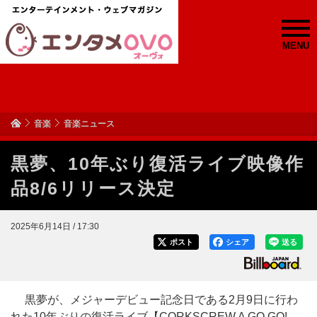
MENU
音楽
音楽ニュース
黒夢、10年ぶり復活ライブ映像作
品8/6リリース決定
2025年6月14日 / 17:30
ポスト
シェア
送る
黒夢が、メジャーデビュー記念日である2月9日に行わ
れた10年ぶりの復活ライブ【CORKSCREW A GO GO!