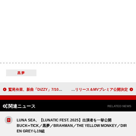
黒夢
鷲尾伶菜、新曲「DiZZY」7/10配信決定＆アニメ『傷だらけ聖女より報復をこめて』主題歌に決定
荒谷翔大、新曲「真夏のラストナンバー」配信リリース＆MVプレミア公開決定
関連ニュース
RELATED NEWS
LUNA SEA、【LUNATIC FEST. 2025】出演者を一挙公開
BUCK∞TICK／黒夢／BRAHMAN／THE YELLOW MONKEY／DIR
EN GREYら19組