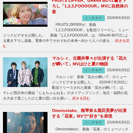
FRUITS ZIPPER、GRe4N BOYZ書き下
ろし「1,2,3,FOOOOUR」MVに自然体の
姿
2026年8月6日
Ｊ－ＰＯＰ
FRUITS ZIPPERが、新曲
「1,2,3,FOOOOUR」を配信リリースし、ミュー
ジックビデオを公開した。 新曲「1,2,3,FOOOOUR」は、GRe4N BOYZによ
る書き下ろし楽曲。電車の中でそれぞれの未来へ向かう人々の姿を …
続きを読
む
マルシィ、古園井寧々が出演する「花火
が瞬いて」MVはひと夏の物語
2026年8月6日
Ｊ－ＰＯＰ
マルシィが、新曲「花火が瞬いて」のミュー
ジックビデオを公開した。 2026年7月29日に
配信リリースされた新曲「花火が瞬いて」は、
テレビ西日本の番組『じもちゃんねる』のタイアップソング。地元・福岡の花
火大会で過ごしたひと夏の思い出を描い …
続きを読む
Omoinotake、南琴奈＆黒田昊夢が出演
する「花束」MVで“好き”を表現
2026年8月6日
Ｊ－ＰＯＰ
Omoinotakeが、新曲「花束」のミュージック