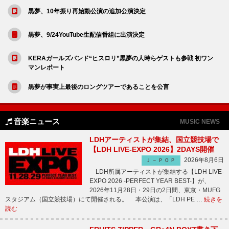
黒夢、10年振り再始動公演の追加公演決定
黒夢、9/24YouTube生配信番組に出演決定
KERAガールズバンド“ヒスロリ”黒夢の人時らゲストも参戦 初ワン
マンレポート
黒夢が事実上最後のロングツアーであることを公言
音楽ニュース
MUSIC NEWS
LDHアーティストが集結、国立競技場で
【LDH LIVE-EXPO 2026】2DAYS開催
2026年8月6日
Ｊ－ＰＯＰ
LDH所属アーティストが集結する【LDH LIVE-
EXPO 2026 -PERFECT YEAR BEST-】が、
2026年11月28日・29日の2日間、東京・MUFG
スタジアム（国立競技場）にて開催される。 本公演は、「LDH PE …
続きを
読む