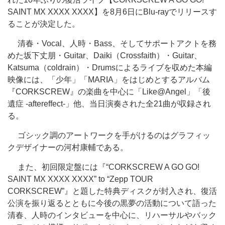
SAINT MX XXXX XXXX】を8月6日にBlu-rayでリリースす
ることが決定した。
清春・Vocal、人時・Bass、そしてサポートアクトを務
めた坂下丈朋・Guitar、Daiki（Crossfaith）・Guitar、
Katsuma（coldrain）・Drumsによるライブを収めた本編
映像には、「少年」「MARIA」をはじめとするアルバム
『CORKSCREW』の楽曲を中心に「Like@Angel」「後
遺症 -aftereffect-」他、当日演奏された全21曲が収録され
る。
ゴシック調のアートワークを手がけるのはグラフィッ
クデザイナーの河村康輔である。
また、初回限定盤には『“CORKSCREW A GO GO!
SAINT MX XXXX XXXX” to “Zepp TOUR
CORKSCREW”』と題した特典ディスクが封入され、復活
公演を振り返るとともに今後の黒夢の活動について語った
清春、人時のインタビューを中心に、リハーサルやバック