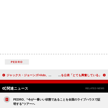
PEDRO
ジャックス・ジョーンズ×Ado、TVアニメ『BEYBLADE X』新シリーズのエンド・ソング「Stay Gold」配信
デュア・リパ、カラム・ターナーとの婚約を公表「とても興奮している」
関連ニュース
RELATED NEWS
PEDRO、“今が一番いい状態であることを全国のライブハウスで証
明する”ツアーへ