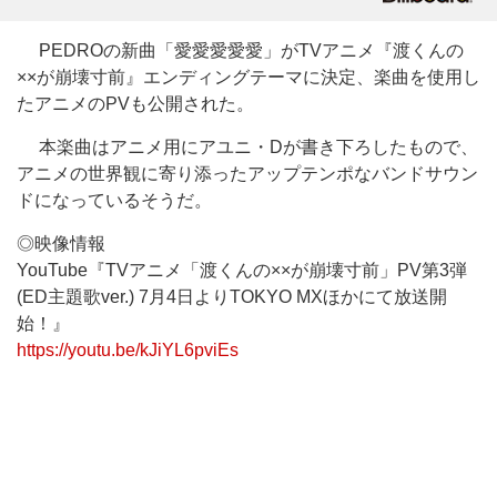
PEDROの新曲「愛愛愛愛愛」がTVアニメ『渡くんの
××が崩壊寸前』エンディングテーマに決定、楽曲を使用し
たアニメのPVも公開された。
本楽曲はアニメ用にアユニ・Dが書き下ろしたもので、
アニメの世界観に寄り添ったアップテンポなバンドサウン
ドになっているそうだ。
◎映像情報
YouTube『TVアニメ「渡くんの××が崩壊寸前」PV第3弾
(ED主題歌ver.) 7月4日よりTOKYO MXほかにて放送開
始！』
https://youtu.be/kJiYL6pviEs