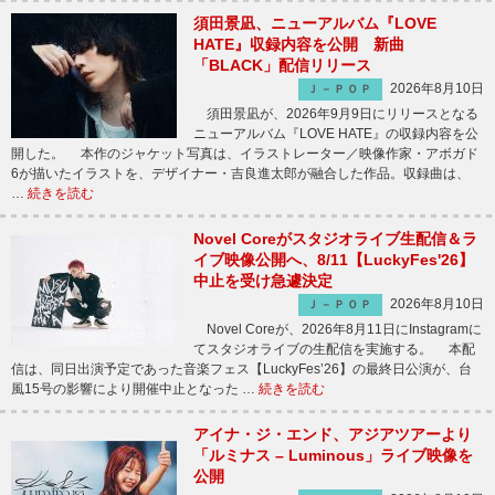
須田景凪、ニューアルバム『LOVE
HATE』収録内容を公開 新曲
「BLACK」配信リリース
2026年8月10日
Ｊ－ＰＯＰ
須田景凪が、2026年9月9日にリリースとなる
ニューアルバム『LOVE HATE』の収録内容を公
開した。 本作のジャケット写真は、イラストレーター／映像作家・アボガド
6が描いたイラストを、デザイナー・吉良進太郎が融合した作品。収録曲は、
…
続きを読む
Novel Coreがスタジオライブ生配信＆ラ
イブ映像公開へ、8/11【LuckyFes'26】
中止を受け急遽決定
2026年8月10日
Ｊ－ＰＯＰ
Novel Coreが、2026年8月11日にInstagramに
てスタジオライブの生配信を実施する。 本配
信は、同日出演予定であった音楽フェス【LuckyFes’26】の最終日公演が、台
風15号の影響により開催中止となった …
続きを読む
アイナ・ジ・エンド、アジアツアーより
「ルミナス – Luminous」ライブ映像を
公開