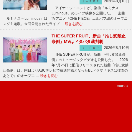
2026年8月10日
Ｊ－ＰＯＰ
アイナ・ジ・エンドが、楽曲「ルミナス –
Luminous」のライブ映像を公開した。 楽曲
「ルミナス – Luminous」は、TVアニメ『ONE PIECE』エルバフ編のオープニ
ング主題歌。今回公開されたライブ …
続きを読む
THE SUPER FRUIT、新曲「推し変禁止
条例」MVはドタバタ裁判劇
2026年8月10日
Ｊ－ＰＯＰ
THE SUPER FRUITが、新曲「推し変禁止条
例」のミュージックビデオを公開した。 2026
年7月26日に配信リリースされた新曲「推し変禁
止条例」は、同日よりABCテレビで放送開始となったBLドラマ『キスは捜査の
あとで』のオープニ …
続きを読む
more »