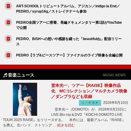
ART-SCHOOLトリビュートアルバム、アジカン／indigo la End／
PEDRO／syrup16g／ストレイテナーら参加
PEDRO全国ツアーに密着、長編ドキュメンタリー第1話がYouTube
で公開
PEDRO、BiSHへの想いや感謝を綴った「beautifulね」配信リリー
ス
PEDRO【ラブ&ピースツアー】ファイナルのライブ映像を全編公開
音楽ニュース
MUSIC NEWS
堂本光一、ツアー【RAISE】映像作品
化 MCコレクション／マルチカメラ映像
／ダンプラなども収録
2026年8月10日
Ｊ－ＰＯＰ
堂本光一（DOMOTO）が、2026年9月23日に
LIVE Blu-ray＆DVD『KOICHI DOMOTO LIVE
TOUR 2025 RAISE』をリリースする。 本作には、最新アルバム『RAISE』
を携え、生バンド、ストリング …
続きを読む