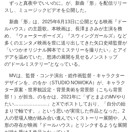
ずっと真夜中でいいのに。が、新曲「形」を配信リリー
スし、ミュージックビデオを公開した。
新曲「形」は、2025年6月13日に公開となる映画『ドー
ルハウス』の主題歌。本映画は、長澤まさみが主演を務
め、『ウォーターボーイズ』『スウィングガールズ』など
多くのエンタメ映画を世に送り出してきた矢口史靖監督が
「いつかオリジナル脚本でミステリーを撮りたい」とアイ
デアを温めていた、怒涛の展開を見せるノンストップ
の“ドールミステリー”となっている。
MVは、監督・コンテ演出・総作画監督・キャラクター
デザインを、のをか（STUDIO NOWOKA）が、キャラク
ター原案・世界観設定・背景美術を背景部（こちら背景
部！）が担当。のをかは、2021年に「ずとまよのMVやり
たい…………………」とXでポストしており、「自分の始
まりで軸です。」という思いが実現した作品となった。2
人の登場人物が絡み合い進んでいくストーリー展開や、人
形の存在が映画『ドールハウス』とリンクするような展開