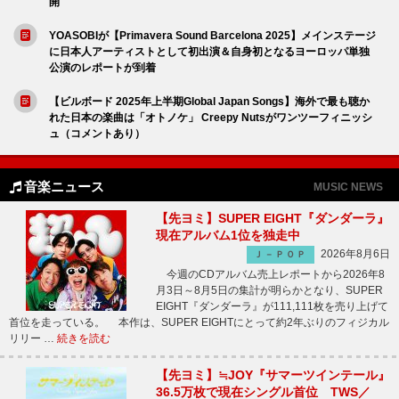
開
YOASOBIが【Primavera Sound Barcelona 2025】メインステージ
に日本人アーティストとして初出演＆自身初となるヨーロッパ単独
公演のレポートが到着
【ビルボード 2025年上半期Global Japan Songs】海外で最も聴か
れた日本の楽曲は「オトノケ」 Creepy Nutsがワンツーフィニッシ
ュ（コメントあり）
音楽ニュース
MUSIC NEWS
【先ヨミ】SUPER EIGHT『ダンダーラ』
現在アルバム1位を独走中
2026年8月6日
Ｊ－ＰＯＰ
今週のCDアルバム売上レポートから2026年8
月3日～8月5日の集計が明らかとなり、SUPER
EIGHT『ダンダーラ』が111,111枚を売り上げて
首位を走っている。 本作は、SUPER EIGHTにとって約2年ぶりのフィジカル
リリー …
続きを読む
【先ヨミ】≒JOY『サマーツインテール』
36.5万枚で現在シングル首位 TWS／