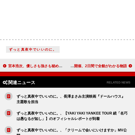
ずっと真夜中でいいのに。
宮本浩次、優しさも強さも秘めて歌う「Today -胸いっぱいの愛を-」MV公開
OWV／OCTPATHによる連動型2DAYSワンマンライブ開催、2日間で全貌がわかる物語
関連ニュース
RELATED NEWS
ずっと真夜中でいいのに。、長澤まさみ主演映画『ドールハウス』
主題歌を担当
ずっと真夜中でいいのに。、【YAKI YAKI YANKEE TOUR 続「名巧
は愚なるが如し」】のオフィシャルレポートが到着
ずっと真夜中でいいのに。、「クリームで会いにいけますか」MV公