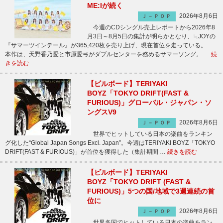
ME:Iが続く
2026年8月6日
Ｊ－ＰＯＰ
今週のCDシングル売上レポートから2026年8
月3日～8月5日の集計が明らかとなり、≒JOYの
『サマーツインテール』が365,420枚を売り上げ、現在首位を走っている。
本作は、天野香乃愛と市原愛弓がダブルセンターを務めるサマーソング。 …
続
きを読む
【ビルボード】TERIYAKI
BOYZ「TOKYO DRIFT(FAST &
FURIOUS)」グローバル・ジャパン・ソ
ングスV9
2026年8月6日
Ｊ－ＰＯＰ
世界でヒットしている日本の楽曲をランキン
グ化した“Global Japan Songs Excl. Japan”。今週はTERIYAKI BOYZ「TOKYO
DRIFT(FAST & FURIOUS)」が首位を獲得した（集計期間 …
続きを読む
【ビルボード】TERIYAKI
BOYZ「TOKYO DRIFT (FAST &
FURIOUS)」5つの国/地域で3週連続の首
位に
2026年8月6日
Ｊ－ＰＯＰ
世界各国でヒットしている日本の楽曲をラン