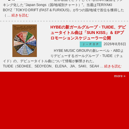
キング化した “Japan Songs（国/地域別チャート）”。当週はTERIYAKI
BOYZ「TOKYO DRIFT (FAST & FURIOUS)」が5つの国/地域で首位を獲得した
（ …
続きを読む
HYBEの新ガールグループ・TUIDE、デビ
ュータイトル曲は「SUN KISS」＆ EPプ
ロモーションスケジューラー公開
2026年8月6日
Ｊ－ＰＯＰ
HYBE MUSIC GROUPの新レーベル・ABDよ
りデビューするガールグループ・TUIDE（テュ
イド）の、デビュータイトル曲について情報が解禁された。
TUIDE（SEOHEE、SEOYEON、ELENA、JIA、SAKI、SEAH …
続きを読む
more »