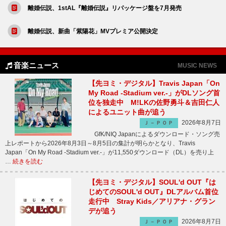
離婚伝説、1stAL『離婚伝説』リパッケージ盤を7月発売
離婚伝説、新曲「紫陽花」MVプレミア公開決定
音楽ニュース
MUSIC NEWS
【先ヨミ・デジタル】Travis Japan「On
My Road -Stadium ver.-」がDLソング首
位を独走中 M!LKの佐野勇斗＆吉田仁人
によるユニット曲が追う
2026年8月7日
Ｊ－ＰＯＰ
GfK/NIQ Japanによるダウンロード・ソング売
上レポートから2026年8月3日～8月5日の集計が明らかとなり、Travis
Japan「On My Road -Stadium ver.-」が11,550ダウンロード（DL）を売り上
…
続きを読む
【先ヨミ・デジタル】SOUL'd OUT『は
じめてのSOUL'd OUT』DLアルバム首位
走行中 Stray Kids／アリアナ・グラン
デが追う
2026年8月7日
Ｊ－ＰＯＰ