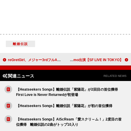
離婚伝説
reGretGirl、メジャー3rdフルAL『LOVERS』より「ブルーアワー」MV公開
【SF LIVE IN TOKYO】渋谷WOMBで開催決定 Zion.T、GIRIBOY、Wonstein、sokodomo出演
関連ニュース
RELATED NEWS
【Heatseekers Songs】離婚伝説「紫陽花」が2回目の首位獲得
First Love is Never Returnedが初登場
【Heatseekers Songs】離婚伝説「紫陽花」が初の首位獲得
【Heatseekers Songs】AiScReam「愛スクリ～ム！」2度目の首
位獲得 離婚伝説の2曲がトップ10入り