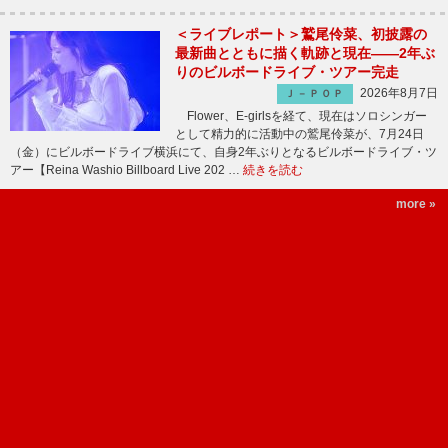
＜ライブレポート＞鷲尾伶菜、初披露の
最新曲とともに描く軌跡と現在――2年ぶ
りのビルボードライブ・ツアー完走
2026年8月7日
Ｊ－ＰＯＰ
Flower、E-girlsを経て、現在はソロシンガー
として精力的に活動中の鷲尾伶菜が、7月24日
（金）にビルボードライブ横浜にて、自身2年ぶりとなるビルボードライブ・ツ
アー【Reina Washio Billboard Live 202 …
続きを読む
more »