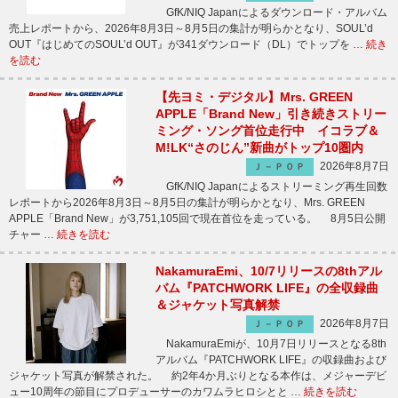
GfK/NIQ Japanによるダウンロード・アルバム
売上レポートから、2026年8月3日～8月5日の集計が明らかとなり、SOUL’d
OUT『はじめてのSOUL’d OUT』が341ダウンロード（DL）でトップを …
続き
を読む
【先ヨミ・デジタル】Mrs. GREEN
APPLE「Brand New」引き続きストリー
ミング・ソング首位走行中 イコラブ＆
M!LK“さのじん”新曲がトップ10圏内
2026年8月7日
Ｊ－ＰＯＰ
GfK/NIQ Japanによるストリーミング再生回数
レポートから2026年8月3日～8月5日の集計が明らかとなり、Mrs. GREEN
APPLE「Brand New」が3,751,105回で現在首位を走っている。 8月5日公開
チャー …
続きを読む
NakamuraEmi、10/7リリースの8thアル
バム『PATCHWORK LIFE』の全収録曲
＆ジャケット写真解禁
2026年8月7日
Ｊ－ＰＯＰ
NakamuraEmiが、10月7日リリースとなる8th
アルバム『PATCHWORK LIFE』の収録曲および
ジャケット写真が解禁された。 約2年4か月ぶりとなる本作は、メジャーデビ
ュー10周年の節目にプロデューサーのカワムラヒロシとと …
続きを読む