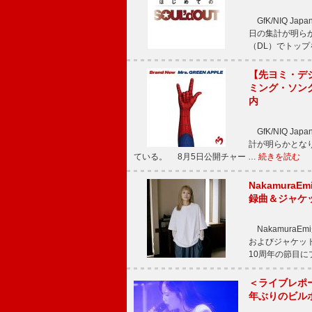
GfK/NIQ J
日の集計が明らかと
（DL）でトップ
【先ヨミ・デジタ
ミング・ソング
内
GfK/NIQ J
計が明らかとなり、M
ている。 8月5日公開チャー …
続きを読む
Nakamura
録曲＆ジャケ
NakamuraE
およびジャケッ
10周年の節目
＜ライブレポ
年ぶりのビル