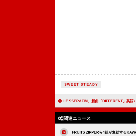
SWEET STEADY
LE SSERAFIM、新曲「DIFFERENT」英語バージョンを
関連ニュース
FRUITS ZIPPERら4組が集結するK