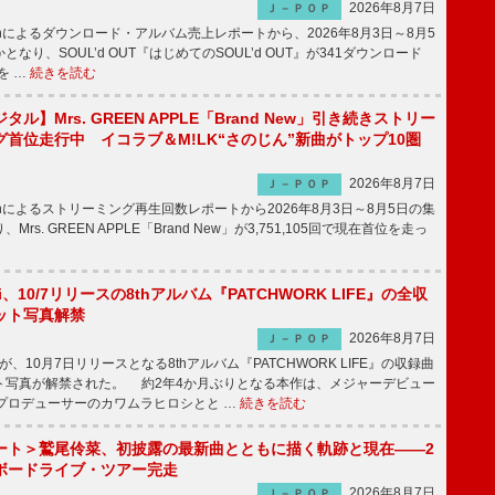
2026年8月7日
Ｊ－ＰＯＰ
apanによるダウンロード・アルバム売上レポートから、2026年8月3日～8月5
なり、SOUL’d OUT『はじめてのSOUL’d OUT』が341ダウンロード
を …
続きを読む
ル】Mrs. GREEN APPLE「Brand New」引き続きストリー
首位走行中 イコラブ＆M!LK“さのじん”新曲がトップ10圏
2026年8月7日
Ｊ－ＰＯＰ
apanによるストリーミング再生回数レポートから2026年8月3日～8月5日の集
rs. GREEN APPLE「Brand New」が3,751,105回で現在首位を走っ
Emi、10/7リリースの8thアルバム『PATCHWORK LIFE』の全収
ット写真解禁
2026年8月7日
Ｊ－ＰＯＰ
miが、10月7日リリースとなる8thアルバム『PATCHWORK LIFE』の収録曲
ト写真が解禁された。 約2年4か月ぶりとなる本作は、メジャーデビュー
にプロデューサーのカワムラヒロシとと …
続きを読む
ート＞鷲尾伶菜、初披露の最新曲とともに描く軌跡と現在――2
ボードライブ・ツアー完走
2026年8月7日
Ｊ－ＰＯＰ