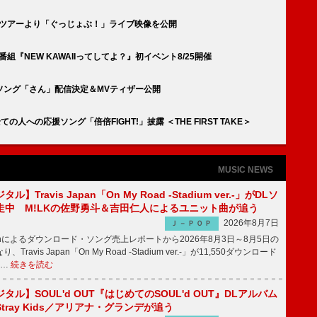
年記念ツアーより「ぐっじょぶ！」ライブ映像を公開
冠番組『NEW KAWAIIってしてよ？』初イベント8/25開催
年記念ソング「さん」配信決定＆MVティザー公開
の人への応援ソング「倍倍FIGHT!」披露 ＜THE FIRST TAKE＞
MUSIC NEWS
】Travis Japan「On My Road -Stadium ver.-」がDLソ
走中 M!LKの佐野勇斗＆吉田仁人によるユニット曲が追う
2026年8月7日
Ｊ－ＰＯＰ
apanによるダウンロード・ソング売上レポートから2026年8月3日～8月5日の
ravis Japan「On My Road -Stadium ver.-」が11,550ダウンロード
 …
続きを読む
ル】SOUL'd OUT『はじめてのSOUL'd OUT』DLアルバム
tray Kids／アリアナ・グランデが追う