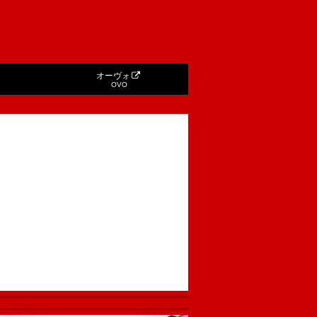
オーヴォ
OVO