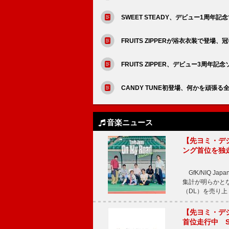
SWEET STEADY、デビュー1周
FRUITS ZIPPERが浴衣衣装で登場、
FRUITS ZIPPER、デビュー3周
CANDY TUNE初登場、何かを頑張る全て
音楽ニュース
【先ヨミ・デジタル
ング首位を独
GfK/NIQ J
集計が明らかとなり、T
（DL）を売り上
【先ヨミ・デジタ
首位走行中 S