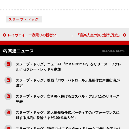
スヌープ・ドッグ
レイヴェイ、一夜限りの親密ソロライブで来日決定
FLYING KIDS『希望のシッポ』リリース＆MVも公開に 「音楽人生の旅は波乱万丈」
関連ニュース
RELATED NEWS
スヌープ・ドッグ、ニューAL『Iz It a Crime?』をリリース ファレ
ル／セクシー・レッドら参加
スヌープ・ドッグ、映画『パウ・パトロール』最新作に声優出演が
決定
スヌープ・ドッグ、亡き母へ捧げるゴスペル・アルバムのリリース
発表
スヌープ・ドッグ、米大統領就任式パーティでのパフォーマンスに
対する批判に反論「まだ100％黒人だ」
スヌープ・ドッグ、30年ぶりにドクター・ドレーと共作したアルバ