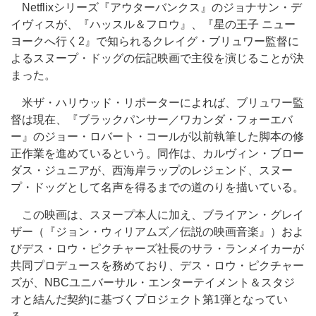
Netflixシリーズ『アウターバンクス』のジョナサン・デ
イヴィスが、『ハッスル＆フロウ』、『星の王子 ニュー
ヨークへ行く2』で知られるクレイグ・ブリュワー監督に
よるスヌープ・ドッグの伝記映画で主役を演じることが決
まった。
米ザ・ハリウッド・リポーターによれば、ブリュワー監
督は現在、『ブラックパンサー／ワカンダ・フォーエバ
ー』のジョー・ロバート・コールが以前執筆した脚本の修
正作業を進めているという。同作は、カルヴィン・ブロー
ダス・ジュニアが、西海岸ラップのレジェンド、スヌー
プ・ドッグとして名声を得るまでの道のりを描いている。
この映画は、スヌープ本人に加え、ブライアン・グレイ
ザー（『ジョン・ウィリアムズ／伝説の映画音楽』）およ
びデス・ロウ・ピクチャーズ社長のサラ・ランメイカーが
共同プロデュースを務めており、デス・ロウ・ピクチャー
ズが、NBCユニバーサル・エンターテイメント＆スタジ
オと結んだ契約に基づくプロジェクト第1弾となってい