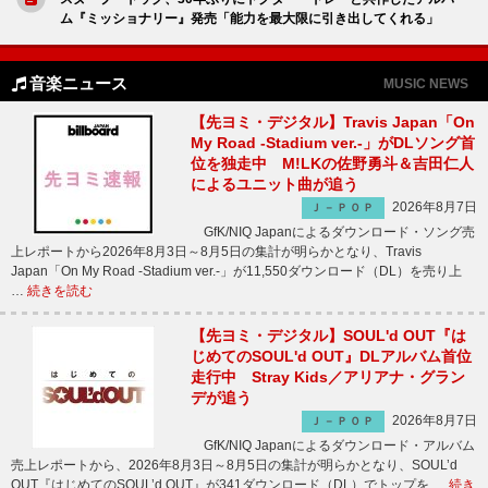
ム『ミッショナリー』発売「能力を最大限に引き出してくれる」
音楽ニュース
MUSIC NEWS
【先ヨミ・デジタル】Travis Japan「On
My Road -Stadium ver.-」がDLソング首
位を独走中 M!LKの佐野勇斗＆吉田仁人
によるユニット曲が追う
2026年8月7日
Ｊ－ＰＯＰ
GfK/NIQ Japanによるダウンロード・ソング売
上レポートから2026年8月3日～8月5日の集計が明らかとなり、Travis
Japan「On My Road -Stadium ver.-」が11,550ダウンロード（DL）を売り上
…
続きを読む
【先ヨミ・デジタル】SOUL'd OUT『は
じめてのSOUL'd OUT』DLアルバム首位
走行中 Stray Kids／アリアナ・グラン
デが追う
2026年8月7日
Ｊ－ＰＯＰ
GfK/NIQ Japanによるダウンロード・アルバム
売上レポートから、2026年8月3日～8月5日の集計が明らかとなり、SOUL’d
OUT『はじめてのSOUL’d OUT』が341ダウンロード（DL）でトップを …
続き