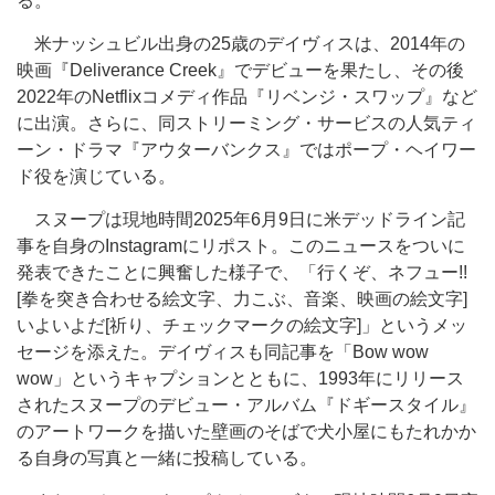
る。
米ナッシュビル出身の25歳のデイヴィスは、2014年の
映画『Deliverance Creek』でデビューを果たし、その後
2022年のNetflixコメディ作品『リベンジ・スワップ』など
に出演。さらに、同ストリーミング・サービスの人気ティ
ーン・ドラマ『アウターバンクス』ではポープ・ヘイワー
ド役を演じている。
スヌープは現地時間2025年6月9日に米デッドライン記
事を自身のInstagramにリポスト。このニュースをついに
発表できたことに興奮した様子で、「行くぞ、ネフュー!!
[拳を突き合わせる絵文字、力こぶ、音楽、映画の絵文字]
いよいよだ[祈り、チェックマークの絵文字]」というメッ
セージを添えた。デイヴィスも同記事を「Bow wow
wow」というキャプションとともに、1993年にリリース
されたスヌープのデビュー・アルバム『ドギースタイル』
のアートワークを描いた壁画のそばで犬小屋にもたれかか
る自身の写真と一緒に投稿している。