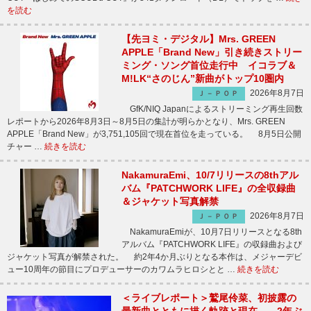
を読む
【先ヨミ・デジタル】Mrs. GREEN
APPLE「Brand New」引き続きストリー
ミング・ソング首位走行中 イコラブ＆
M!LK“さのじん”新曲がトップ10圏内
2026年8月7日
Ｊ－ＰＯＰ
GfK/NIQ Japanによるストリーミング再生回数
レポートから2026年8月3日～8月5日の集計が明らかとなり、Mrs. GREEN
APPLE「Brand New」が3,751,105回で現在首位を走っている。 8月5日公開
チャー …
続きを読む
NakamuraEmi、10/7リリースの8thアル
バム『PATCHWORK LIFE』の全収録曲
＆ジャケット写真解禁
2026年8月7日
Ｊ－ＰＯＰ
NakamuraEmiが、10月7日リリースとなる8th
アルバム『PATCHWORK LIFE』の収録曲および
ジャケット写真が解禁された。 約2年4か月ぶりとなる本作は、メジャーデビ
ュー10周年の節目にプロデューサーのカワムラヒロシとと …
続きを読む
＜ライブレポート＞鷲尾伶菜、初披露の