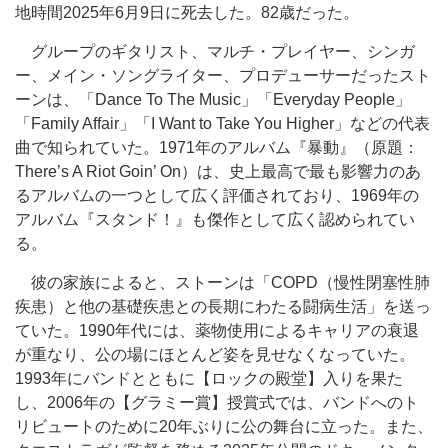
地時間2025年6月9日に死去した。82歳だった。
グループのギタリスト、マルチ・プレイヤー、シンガ
ー、メイン・ソングライター、プロデューサーだったスト
ーンは、「Dance To The Music」「Everyday People」
「Family Affair」「I Want to Take You Higher」などの代表
曲で知られていた。1971年のアルバム『暴動』（原題：
There’s A Riot Goin’ On）は、史上最高で最も影響力のあ
るアルバムの一つとして広く評価されており、1969年の
アルバム『スタンド！』も傑作として広く認められてい
る。
彼の家族によると、ストーンは「COPD（慢性閉塞性肺
疾患）と他の基礎疾患との長期にわたる闘病生活」を送っ
ていた。1990年代には、薬物使用によるキャリアの衰退
が重なり、公の場にほとんど姿を見せなくなっていた。
1993年にバンドとともに【ロックの殿堂】入りを果た
し、2006年の【グラミー賞】授賞式では、バンドへのト
リビュートのために20年ぶりに公の舞台に立った。また、