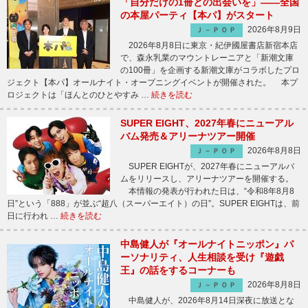
「自分だけの1冊との出会いを」――全国
の本屋パーティ【本パ】がスタート
2026年8月9日
Ｊ－ＰＯＰ
2026年8月8日に東京・紀伊國屋書店新宿本店
で、森永乳業のマウントレーニアと「新潮文庫
の100冊」を企画する新潮文庫がコラボしたプロ
ジェクト【本パ】オールナイト・オープニングイベントが開催された。 本プ
ロジェクトは「ほんとのひとやすみ …
続きを読む
SUPER EIGHT、2027年春にニューアル
バム発売＆アリーナツアー開催
2026年8月8日
Ｊ－ＰＯＰ
SUPER EIGHTが、2027年春にニューアルバ
ムをリリースし、アリーナツアーを開催する。
本情報の発表が行われた日は、“令和8年8月8
日”という「888」が並ぶ“超八（スーパーエイト）の日”。SUPER EIGHTは、前
日に行われ …
続きを読む
中島健人が『オールナイトニッポン』パ
ーソナリティ、人生相談を受け『遊戯
王』の話をするコーナーも
2026年8月8日
Ｊ－ＰＯＰ
中島健人が、2026年8月14日深夜に放送とな