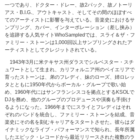
一つであり、ドクター・ドレー、故2パック、故ノトーリ
アス・B.I.G.、アウトキャスト、そしてその間のほぼすべ
てのアーティストに影響を与えている。音楽史におけるサ
ンプリング、カバー、インターポレーション（差し挟み）
を追跡する人気サイトWhoSampledでは、スライ＆ザ・フ
ァミリー・ストーンは1,000回以上サンプリングされたア
ーティストとしてクレジットされている。
1943年3月に米テキサス州ダラスでシルベスター・スチ
ュワートとして生まれ、カリフォルニア州のベイエリアで
育ったストーンは、弟のフレディ、妹のローズ、姉ロレッ
タとともに1950年代からボーカル・グループで歌い始
め、1960年代にはサンフランシスコを拠点とするKSOLで
DJを務め、他のグループのプロデュースや演奏も手掛け
るようになった。1966年までにスライとフレディはそれ
ぞれのバンドを統合し、ファミリー・ストーンを結成、音
楽史にその名を刻むキャリアをスタートさせた。彼らはダ
イナミックなライブ・パフォーマンスで知られ、長年所属
したエピック・レコードから最近リリースされた複数のラ