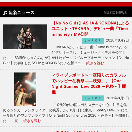
音楽ニュース
MUSIC NEWS
【No No Girls】ASHA＆KOKONAによる
ユニット・TAKARA、デビュー曲「Time
is money」MV公開
2026年8月9日
Ｊ－ＰＯＰ
TAKARAが、デビュー曲「Time is money」を
配信リリースし、ミュージックビデオを公開し
た。 BMSG×ちゃんみなが手がけたガールズグループオーディション【No No
Girls】に参加したASHAとKOKONAによる新ユニ …
続きを読む
＜ライブレポート＞一夜限りのカラフル
でハッピーな祝祭――映秀。、【One
Night Summer Live 2026 ～色祭～】開
催
2026年8月9日
Ｊ－ＰＯＰ
10代20代の同世代リスナーを中心に注目を集
めるシンガーソングライターの映秀。が、8月1日に東京・Spotify O-WESTにて
一夜限りのワンマンライブ【One Night Summer Live 2026 ～色祭～】を開催し
た。 夏 …
続きを読む