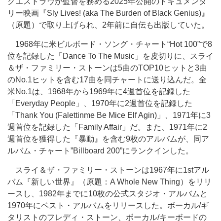
クエストラヴが監督を務める2025年公開のドキュメンタ
リー映画『Sly Lives! (aka The Burden of Black Genius)』
（原題）で取り上げられ、2年前に自伝も出版していた。
1968年に米ビルボード・ソング・チャート“Hot 100”で8
位を記録した「Dance To The Music」を皮切りに、スライ
＆ザ・ファミリー・ストーンは5曲のTOP10ヒットと3曲
のNo.1ヒットを含む17曲を同チャートに送り込んだ。全
米No.1は、1968年から1969年に4週首位を記録した
「Everyday People」、1970年に2週首位を記録した
「Thank You (Falettinme Be Mice Elf Agin)」、1971年に3
週首位を記録した「Family Affair」だ。また、1971年に2
週首位を獲得した『暴動』を含む9枚のアルバムが、同ア
ルバム・チャート”Billboard 200”にランクインした。
スライ＆ザ・ファミリー・ストーンは1967年に1stアル
バム『新しい世界』（原題：A Whole New Thing）をリリ
ースし、1982年までに10枚の公式スタジオ・アルバムと
1970年にベスト・アルバムをリリースした。ボーカル/ギ
タリストのフレディ・ストーン、ボーカル/キーボードの