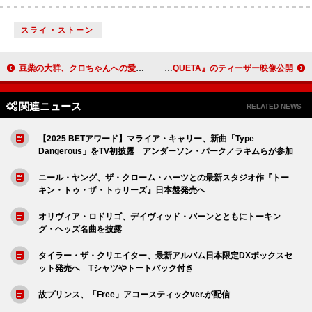
スライ・ストーン
豆柴の大群、クロちゃんへの愛を込めた「DADDY」ライブ映像公開 サプライズにクロちゃん涙
カロルG、ニューAL『TROPICOQUETA』のティーザー映像公開
関連ニュース
RELATED NEWS
【2025 BETアワード】マライア・キャリー、新曲「Type
Dangerous」をTV初披露 アンダーソン・パーク／ラキムらが参加
ニール・ヤング、ザ・クローム・ハーツとの最新スタジオ作『トー
キン・トゥ・ザ・トゥリーズ』日本盤発売へ
オリヴィア・ロドリゴ、デイヴィッド・バーンとともにトーキン
グ・ヘッズ名曲を披露
タイラー・ザ・クリエイター、最新アルバム日本限定DXボックスセ
ット発売へ Tシャツやトートバック付き
故プリンス、「Free」アコースティックver.が配信