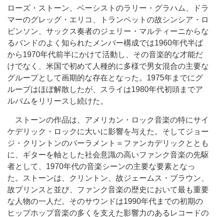
ローズ・ストーン、ベーシストのラリー・グラハム、ドラ
マーのグレッグ・エリコ、トランペットの故シンシア・ロ
ビンソン、サックス奏者のジェリー・マルティーニからな
るバンドのよく知られたメンバー構成では1960年代半ば
から1970年代前半にかけて活動し、その音楽的な才能だ
けでなく、米国で初めて人種的に多様で男女混合の主要な
グループとして画期的な存在となった。1975年までにグ
ループはほぼ解散したが、スライは1980年代初頭までア
ルバムをリリースし続けた。
ストーンの作品は、アメリカン・ロック音楽の特にサイ
ケデリック・ロックに大いに影響を与えた。そしてジョー
ジ・クリントンのパーラメント＝ファンカデリックととも
に、ギターを軸とした社会意識の高いファンク音楽の先駆
者として、1970年代の音楽シーンの主要な要素となっ
た。ストーンは、クリントン、故ジェームス・ブラウン、
故プリンスと並び、ファンク音楽の歴史において最も重要
な人物の一人だ。そのサウンドは1990年代までの初期の
ヒップホップ音楽の多くを支えた影響力のあるレコードの