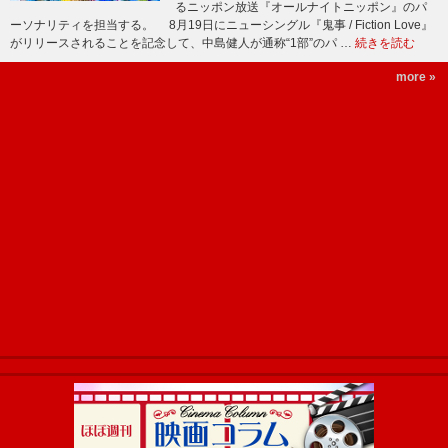
るニッポン放送『オールナイトニッポン』のパ
ーソナリティを担当する。 8月19日にニューシングル『鬼事 / Fiction Love』
がリリースされることを記念して、中島健人が通称“1部”のパ …
続きを読む
more »