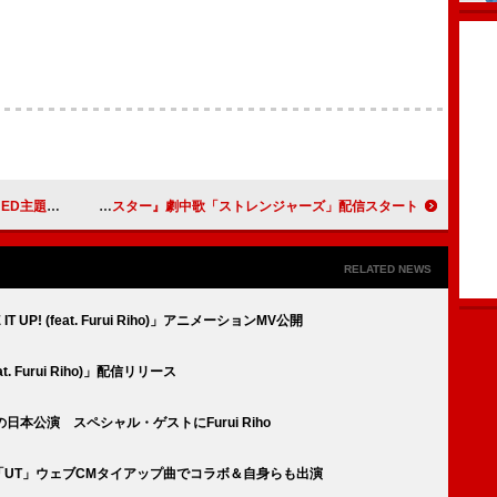
7/2リリース決定
tuki.、ドラマ『キャスター』劇中歌「ストレンジャーズ」配信スタート
RELATED NEWS
 UP! (feat. Furui Riho)」アニメーションMV公開
eat. Furui Riho)」配信リリース
日本公演 スペシャル・ゲストにFurui Riho
、ユニクロ「UT」ウェブCMタイアップ曲でコラボ＆自身らも出演