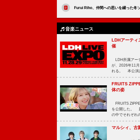
Furui Riho、仲間への思いを綴った冬
音楽ニュース
LDHアーティス
催
LDH所属アーティス
が、2026年1
れる。 本公演は
FRUITS ZI
体の姿
FRUITS ZI
を公開した。 新曲
の中でそれぞれ
マルシィ、古