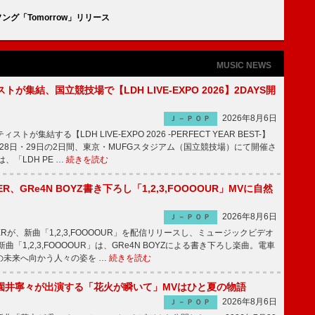
ソング「Tomorrow」リリース
MUSIC NEWS
トが集結、国立競技場で【LDH LIVE-EXPO 2026】2DAYS開
2026年8月6日
Ｊ－ＰＯＰ
トが集結する【LDH LIVE-EXPO 2026 -PERFECT YEAR BEST-】
1月28日・29日の2日間、東京・MUFGスタジアム（国立競技場）にて開催さ
、「LDH PE …
続きを読む
PPER、GRe4N BOYZ書き下ろし「1,2,3,FOOOOUR」MVに自然
2026年8月6日
Ｊ－ＰＯＰ
PPERが、新曲「1,2,3,FOOOOUR」を配信リリースし、ミュージックビデオ
「1,2,3,FOOOOUR」は、GRe4N BOYZによる書き下ろし楽曲。電車
の未来へ向かう人々の姿を …
続きを読む
園井寧々が出演する「花火が瞬いて」MVはひと夏の物語
2026年8月6日
Ｊ－ＰＯＰ