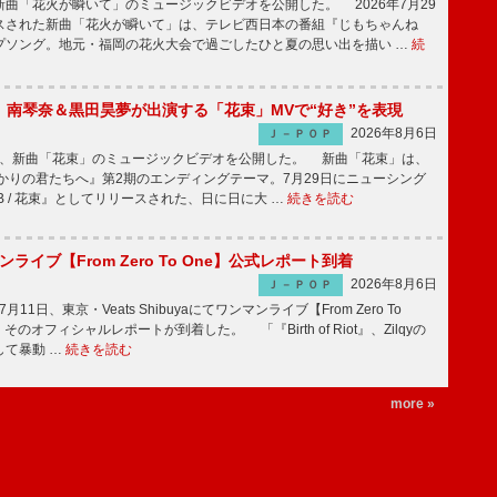
曲「花火が瞬いて」のミュージックビデオを公開した。 2026年7月29
スされた新曲「花火が瞬いて」は、テレビ西日本の番組『じもちゃんね
プソング。地元・福岡の花火大会で過ごしたひと夏の思い出を描い …
続
ake、南琴奈＆黒田昊夢が出演する「花束」MVで“好き”を表現
2026年8月6日
Ｊ－ＰＯＰ
keが、新曲「花束」のミュージックビデオを公開した。 新曲「花束」は、
かりの君たちへ』第2期のエンディングテーマ。7月29日にニューシング
LB / 花束』としてリリースされた、日に日に大 …
続きを読む
マンライブ【From Zero To One】公式レポート到着
2026年8月6日
Ｊ－ＰＯＰ
7月11日、東京・Veats Shibuyaにてワンマンライブ【From Zero To
そのオフィシャルレポートが到着した。 「『Birth of Riot』、Zilqyの
して暴動 …
続きを読む
more »