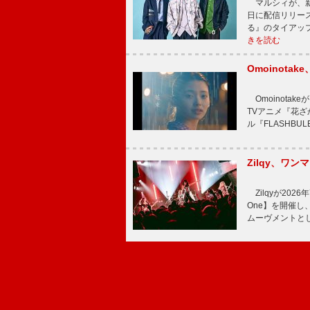
マルシィが、新
日に配信リリー
る』のタイアッ
きを読む
Omoinot
Omoinota
TVアニメ『花ざ
ル『FLASHBU
Zilqy、ワン
Zilqyが2026年
One】を開催し、
ムーヴメントと