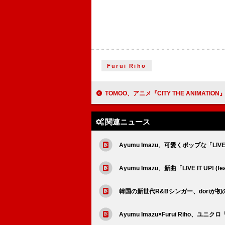
Furui Riho
TOMOO、アニメ『CITY THE ANIMATION』ED主題歌となる新曲「LUCKY」
関連ニュース
Ayumu Imazu、可愛くポップな「LIVE IT
Ayumu Imazu、新曲「LIVE IT UP! (f
韓国の新世代R&Bシンガー、doriが初の
Ayumu Imazu×Furui Riho