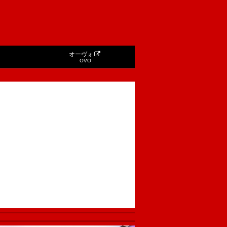
オーヴォ
OVO