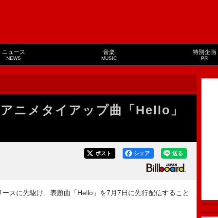
ニュース
音楽
特別企画
NEWS
MUSIC
PR
自身初アニメタイアップ曲「Hello」
ポスト
シェア
送る
』のリリースに先駆け、表題曲「Hello」を7月7日に先行配信すること