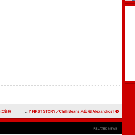
少女に変身
[Alexandros]主催【ディスフェス】、くるり／10-FEET／MY FIRST STORY／Chilli Beans.ら出演
RELATED NEWS