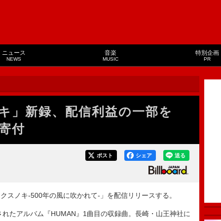
ニュース
音楽
特別企画
NEWS
MUSIC
PR
キ」新録、配信利益の一部を
寄付
ポスト
シェア
送る
「クスノキ-500年の風に吹かれて-」を配信リリースする。
されたアルバム『HUMAN』1曲目の収録曲。長崎・山王神社に