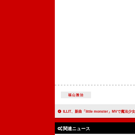
福山雅治
ILLIT、新曲「little monster」MVで魔法
関連ニュース