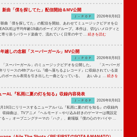
GUE、新曲「僕を探してた」配信開始＆MV公開
2026年8月8日
Ｊ－ＰＯＰ
UEが新曲「僕を探してた」の配信を開始、あわせてミュージックビデオを公
 LEAGUEは平均年齢19歳のボーイズグループ。本作は、切ないメロディと
に寄り添うバラード楽曲で、流れていく日常の中で …
続きを読む
6年越しの念願「スーパーガール」MV公開
2026年8月8日
Ｊ－ＰＯＰ
「スーパーガール」のミュージックビデオを公開した。 「スーパーガ
2年リリースの4thアルバム『瞳へ落ちるよレコード』に収録されている楽
んのボーカル表現を引き出した一曲となっている。 あいみょ …
続きを
ューAL『私雨に夏の灯を知る』収録内容発表
2026年8月8日
Ｊ－ＰＯＰ
月19日にリリースするニューアルバム『私雨に夏の灯を知る』の収録内
 収録曲は、TVアニメ『ヘルモード～やり込み好きのゲーマーは廃設定
する～』オープニングテーマの「ハク」、劇場版『僕の心のヤバイや …
avage（Aile The Shota／BE:FIRSTのSOTA＆MANATO）、