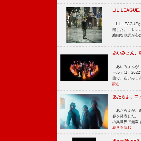
LIL LEA
LIL LEAG
開した。 LIL
繊細な歌詞が心
あいみょん、
あいみょんが、
ール」は、202
曲で、あいみょ
読む
あたらよ、ニ
あたらよが、8
容を発表した。
の異世界で無双
続きを読む
ShowMinorS