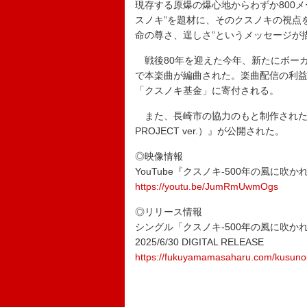
現存する原爆の爆心地からわずか800メ
スノキ”を題材に、そのクスノキの視点
命の尊さ、逞しさ”というメッセージが
戦後80年を迎えた今年、新たにボー
で本楽曲が編曲された。楽曲配信の利
「クスノキ基金」に寄付される。
また、長崎市の協力のもと制作された映像
PROJECT ver.）』が公開された。
◎映像情報
YouTube『クスノキ-500年の風に吹かれて-
https://youtu.be/JumRmUwmOgs
◎リリース情報
シングル「クスノキ-500年の風に吹かれ
2025/6/30 DIGITAL RELEASE
https://fukuyamamasaharu.com/kusuno