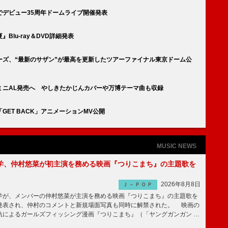
デビュー35周年ドームライブ開催発表
lu-ray＆DVD詳細発表
ーズ、“最新のサザン”が最高を更新したツアーファイナル東京ドーム公
ミニAL発売へ やしきたかじんカバーや万博テーマ曲も収録
GET BACK」アニメーションMV公開
MUSIC NEWS
学、仲村悠菜が初主演を務める映画『つりこまち』の主題歌を
2026年8月8日
Ｊ－ＰＯＰ
が、メンバーの仲村悠菜が主演を務める映画『つりこまち』の主題歌を
発表され、仲村のコメントと新規場面写真も同時に解禁された。 映画の
軌によるガールズフィッシング漫画『つりこまち』（「ヤングガンガン …