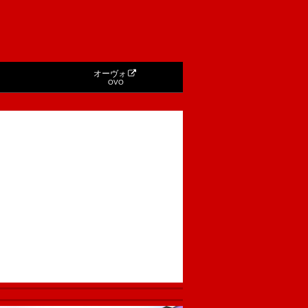
オーヴォ
OVO