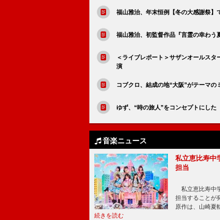
福山雅治、年末恒例【冬の大感謝祭】で
福山雅治、初監督作品『言霊の幸わう夏』B
＜ライブレポート＞サザンオールスタ
演
コブクロ、結成の地“大阪”がテーマの
ゆず、“時の旅人”をコンセプトにした「
音楽ニュース
私立恵比寿中
担当
私立恵比寿中学
担当することが
原作は、山崎夏
続きを読む