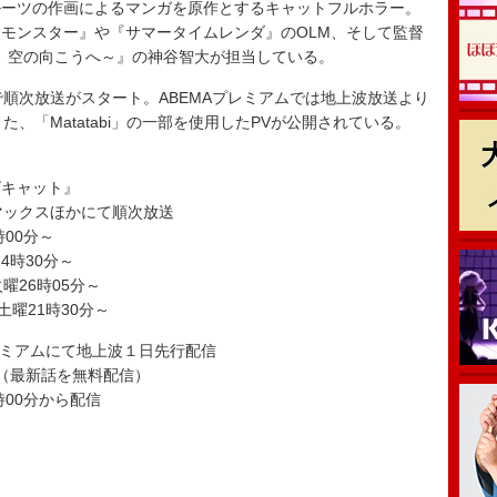
ーツの作画によるマンガを原作とするキャットフルホラー。
モンスター』や『サマータイムレンダ』のOLM、そして監督
度目の夏、空の向こうへ～』の神谷智大が担当している。
順次放送がスタート。ABEMAプレミアムでは地上波放送より
、「Matatabi」の一部を使用したPVが公開されている。
グキャット』
マックスほかにて順次放送
00分～
4時30分～
曜26時05分～
曜21時30分～
プレミアムにて地上波１日先行配信
信（最新話を無料配信）
時00分から配信