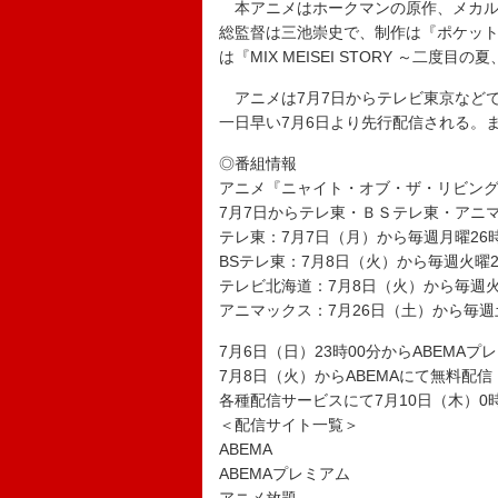
本アニメはホークマンの原作、メカル
総監督は三池崇史で、制作は『ポケット
は『MIX MEISEI STORY ～二
アニメは7月7日からテレビ東京などで
一日早い7月6日より先行配信される。また
◎番組情報
アニメ『ニャイト・オブ・ザ・リビン
7月7日からテレ東・ＢＳテレ東・アニ
テレ東：7月7日（月）から毎週月曜26時
BSテレ東：7月8日（火）から毎週火曜2
テレビ北海道：7月8日（火）から毎週火
アニマックス：7月26日（土）から毎週土
7月6日（日）23時00分からABEMA
7月8日（火）からABEMAにて無料配
各種配信サービスにて7月10日（木）0
＜配信サイト一覧＞
ABEMA
ABEMAプレミアム