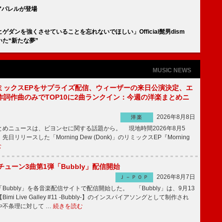
ボアパレルが登場
ダンを強くさせていることを忘れないでほしい」Official髭男dism
た“新たな夢”
MUSIC NEWS
ミックスEPをサプライズ配信、ウィーザーの来日公演決定、エ
作詞作曲のみでTOP10に2曲ランクイン：今週の洋楽まとめニ
2026年8月8日
洋楽
めニュースは、ビヨンセに関する話題から。 現地時間2026年8月5
日リリースした「Morning Dew (Donk)」のリミックスEP『Morning
む
ーチューン3曲第1弾「Bubbly」配信開始
2026年8月7日
Ｊ－ＰＯＰ
Bubbly」を各音楽配信サイトで配信開始した。 「Bubbly」は、9月13
mi Live Galley #11 -Bubbly-】のインスパイアソングとして制作され
や不条理に対して …
続きを読む