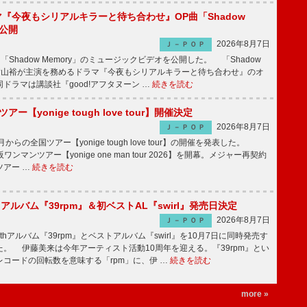
ラマ『今夜もシリアルキラーと待ち合わせ』OP曲「Shadow
V公開
2026年8月7日
Ｊ－ＰＯＰ
「Shadow Memory」のミュージックビデオを公開した。 「Shadow
、横山裕が主演を務めるドラマ『今夜もシリアルキラーと待ち合わせ』のオ
ドラマは講談社『good!アフタヌーン …
続きを読む
ツアー【yonige tough love tour】開催決定
2026年8月7日
Ｊ－ＰＯＰ
月からの全国ツアー【yonige tough love tour】の開催を発表した。
阪ワンマンツアー【yonige one man tour 2026】を開幕。メジャー再契約
ツアー …
続きを読む
hアルバム『39rpm』＆初ベストAL『swirl』発売日決定
2026年8月7日
Ｊ－ＰＯＰ
hアルバム『39rpm』とベストアルバム『swirl』を10月7日に同時発売す
。 伊藤美来は今年アーティスト活動10周年を迎える。『39rpm』とい
コードの回転数を意味する「rpm」に、伊 …
続きを読む
more »