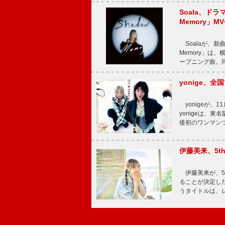
Soala、ド
Memory」M
Soalaが、新曲
Memory」は
ープニング曲。同
yonige、全国
yonigeが、11
yonigeは、東名
後初のワンマン
伊藤美来、5t
伊藤美来が、5t
ることが決定した
うタイトルは、レ