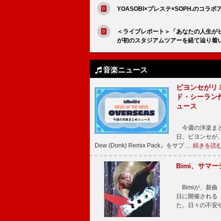
YOASOBI×プレステ×SOPH.のコラ
＜ライブレポート＞「あなたの人生がヒゲ
が初のスタジアムツアーを経て辿り着い
音楽ニュース
ビヨンセがリ
ド・シーラン
ュース
今週の洋楽まと
日、ビヨンセが、先
Dew (Donk) Remix Pack』をサプ …
続きを読
Bimi、サマ
Bimiが、新曲「
日に開催される【Bi
た。日々の不安