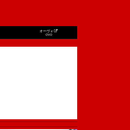
オーヴォ
OVO