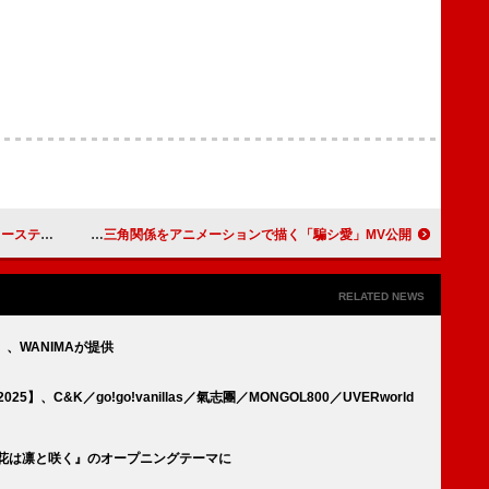
シーン先行公開
tuki.、高校生の淡い三角関係をアニメーションで描く「騙シ愛」MV公開
RELATED NEWS
E」、WANIMAが提供
2025】、C&K／go!go!vanillas／氣志團／MONGOL800／UVERworld
る花は凛と咲く』のオープニングテーマに