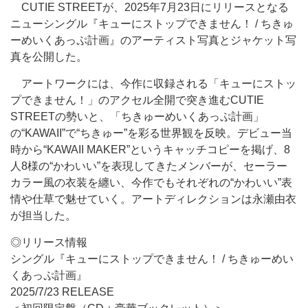
CUTIE STREETが、2025年7月23日にリリースとなる
ニューシングル『キューにストップできません！ / ちきゅ
ーめいくあっぷ計画』のアーティスト写真とジャケット写
真を公開した。
アートワークには、今作に収録される「キューにストッ
プできません！」のアクセル全開で突き進むCUTIE
STREETの勢いと、「ちきゅーめいくあっぷ計画」
の“KAWAII”で“ちきゅー”を彩る世界観を反映。デビュー当
時から“KAWAII MAKER”というキャッチコピーを掲げ、8
人8様の“かわいい”を表現してきたメンバーが、セーラー
カラー風の衣装を纏い、今作でもそれぞれの“かわいい”表
情や仕草で魅せていく。アートディレクションは永瀬由衣
が担当した。
◎リリース情報
シングル『キューにストップできません！ / ちきゅーめい
くあっぷ計画』
2025/7/23 RELEASE