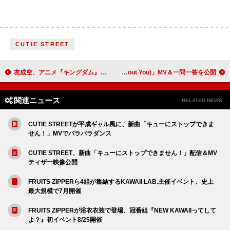
CUTIE STREET
友成空、アニメ『キングダム』第6シリーズEDテーマを担当
ENHYPEN、欲望に染まる「Bad Desire (With or Without You)」MV＆一問一答を公開
関連ニュース
RELATED NEWS
CUTIE STREETが平成ギャル風に、新曲「キューにストップできま
せん！」MVでパラパラダンス
CUTIE STREET、新曲「キューにストップできません！」配信＆MV
ティザー映像公開
FRUITS ZIPPERら4組が集結するKAWAII LAB.主催イベント、史上
最大規模で7月開催
FRUITS ZIPPERが浴衣衣装で登場、冠番組『NEW KAWAIIってして
よ？』初イベント8/25開催