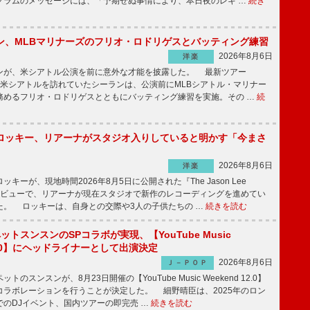
グラムのメッセージには、「予期せぬ事情により、本日夜のレキ …
続き
ン、MLBマリナーズのフリオ・ロドリゲスとバッティング練習
2026年8月6日
洋楽
が、米シアトル公演を前に意外な才能を披露した。 最新ツアー
ur】で米シアトルを訪れていたシーランは、公演前にMLBシアトル・マリナー
務めるフリオ・ロドリゲスとともにバッティング練習を実施。その …
続
ロッキー、リアーナがスタジオ入りしていると明かす「今まさ
2026年8月6日
洋楽
ーが、現地時間2026年8月5日に公開された『The Jason Lee
ンタビューで、リアーナが現在スタジオで新作のレコーディングを進めてい
た。 ロッキーは、自身との交際や3人の子供たちの …
続きを読む
ットスンスンのSPコラボが実現、【YouTube Music
 12.0】にヘッドライナーとして出演決定
2026年8月6日
Ｊ－ＰＯＰ
のスンスンが、8月23日開催の【YouTube Music Weekend 12.0】
コラボレーションを行うことが決定した。 細野晴臣は、2025年のロン
でのDJイベント、国内ツアーの即完売 …
続きを読む