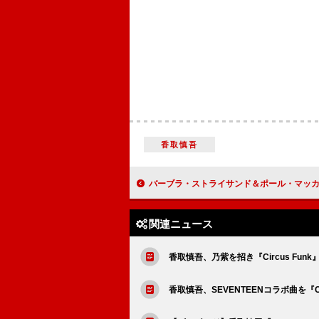
香取慎吾
バーブラ・ストライサンド＆ポール・マッカートニー、「マイ・ヴァレンタイン」コラボ舞台裏
関連ニュース
香取慎吾、乃紫を招き『Circus Fu
香取慎吾、SEVENTEENコラボ曲を『C