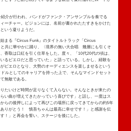
バー紹介が行われ、バンドがファンク・アンサンブルを奏でる
フィーチャー。ビジョンには、名前が書かれたたすきをかけた
るという凝りようだ。
Circus Funk』のタイトルトラック「Circus
ンサーたちと共に華やかに踊り、〈境界の無い大合唱 幾層にも引くそ
、香取は口紅を引く仕草をした。度々、「10代20代の頃は、
ているピエロだと思っていた」と語っている。しかし、経験を
らがピエロとなり、大勢のオーディエンスを楽しませるという
イドルとしてのキャリアを持った上で、そんなマインドセット
して無敵である。
りたいけど時間が足りなくて入らない。そんなときが来たの
くらい曲が増えてきたかっていう喜びです」と話し、一度はス
からの後押しによって再びこの場所に戻ってきてからの約5年
なありがとう！ 慎吾ちゃんは最高に幸せです！」と感謝を伝
ます！」と再会を誓い、ステージを後にした。