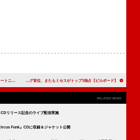
を語る映像公開
【ビルボード】Mrs. GREEN APPLE「ライラック」ストリーミング首位、またもミセスがトップ3独占
RELATED NEWS
nk』CDリリース記念のライブ配信実施
ircus Funk』CDに収録＆ジャケット公開