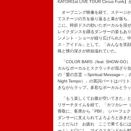
KATORI1st LIVE TOUR Circ
オープニング映像を経て、ステージか
てステージの方を振り返ると幕が落ち
こに、時折ドスの効いたボーカルを混
レイクダンスを踊るダンサーの姿もあ
ンメント・ショーが繰り広げられた。
ス・アイドル」として、「みんなを笑
格と懐の深さが終始溢れていた。
「COLOR BARS（feat. SHO
カルなボーカルとスクラッチが混ざり
の「愛の言霊 ～Spiritual Message～」
Night Tempo）」の英詞パートは
きながらラップ。多彩なボーカルとラ
「もう楽しくてお腹が空いてきた」と
リサーチタイムを経て、「カツカレー（f
香取に、客席から「PBI!」（パーフ
ダンサーに支えられてよろよろと歩き
ことだらけ お疲れ ここで果てるに
ー！〉と口にし、マイクスタンドから