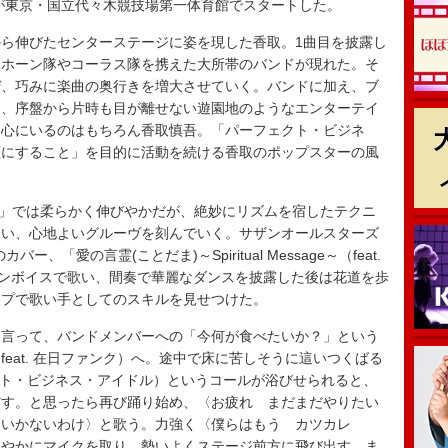
us Funk】が東京・国立代々木競技場第一体育館でスタートした。
ら伸びたセンターステージに姿を現した香取。1曲目を披露し
、ホーン隊やコーラス隊を携えた大所帯のバンドが現れた。そ
ぜ、巧みに楽曲の奥行きを増大させていく。バンドに加え、ブ
り、序盤から片時も目が離せない遊園地のようなエンターテイ
中心にいるのはもちろん香取慎吾。「パーフェクト・ビジネ
顔にすること」を目的に活動を続ける香取のポップスターの風
W-GO）」では柔らかく伸びやかだが、絶妙にリズムを宿したテクニ
合い、心地よいグルーヴを刻んでいく。サザンオールスターズ
のカバー、「愛の言霊(ことだま)～Spiritual Message～（feat.
バリトンボイスで歌い、間奏で華麗なダンスを披露した後は花道を歩
ップで歌い手としてのスキルを見せつけた。
言って、バンドメンバーへの「今何が食べたいか？」という
eat. 在日ファンク）へ。途中で床に苦しそうに這いつくばる
ェクト・ビジネス・アイドル）というコールが浴びせられると、
だす。と思ったら再び踊り始め、〈お疲れ まだまだやりたい
はいかないわけ〉と歌う。力強く〈僕らはもう カツカレ
鮮やかにマイクを取り、勢いよくステージ前方に飛び出す。ま