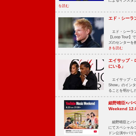
によるインスタ
を読む
エド・シーラ
エド・シーラン
【Loop To
ズのセンターを
きを読む
エイサップ・
にいる」
エイサップ・ロッキ
Show』のイ
ることを明かし
細野晴臣×パペ
Weekend
細野晴臣とパペット
にてスペシャル
ドン公演やパリ