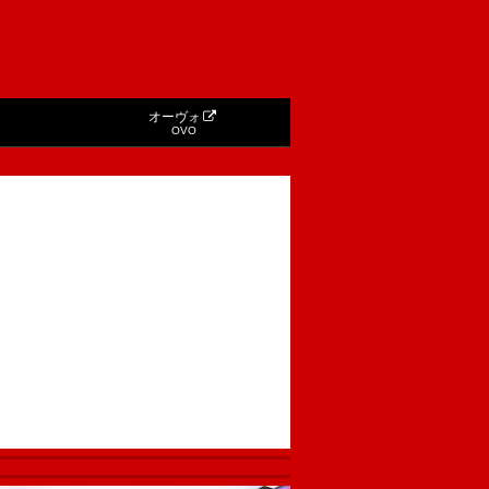
オーヴォ
OVO