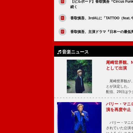
【ビルボード】香取慎吾『Circus F
続く
香取慎吾、3rdALに「TATTOO（f
香取慎吾、主演ドラマ『日本一の最低男』
音楽ニュース
尾崎世界観、N
として出演
尾崎世界観が、N
とが決定した。
配信、29日はラ
バリー・マニ
演を再度中止
バリー・マニロ
されていた公演