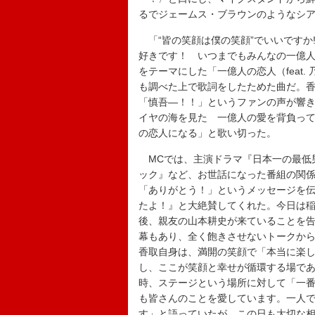
るでジェームス・ブラウンのようなシ
「“皆の笑顔は僕の笑顔”でいいですか
好きです！ いつまでもみんなの一億
をテーマにした「一億人の恋人（feat
も調べた上で歌詞をしたためた曲だ。
「慎吾―！！」というファンの声が響
イヤの海を見た 一億人の愛を背負っ
の恋人になる」と歌い切った。
MCでは、主演ドラマ『日本一の最低
ック』など、お世話になった番組の関
「ありがとう！」というメッセージを
たよ！』と大絶賛してくれた。今日は
後、親友の山本耕史が来ていることを
幕もあり、全く飽きさせないトークか
香取自身は、満開の笑顔で「本当に楽
し、ここが笑顔と幸せが循環する場であると
時、ステージという場所に対して「一
も皆さんのことを愛しています。一人
す」と語っていたが、この日も大切な