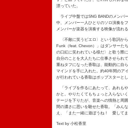
漂っていた。
ライブ中盤ではSNG BANDのメン
中、メンバー一人ひとりのソロ演奏を
メンバーが楽器を演奏する映像が流れ
〈不敵に笑うピエロ〉という歌詞から始まる『
Funk（feat. Chevon）」はダ
の口紅に笑われている様だ〉と歌う際に
自分のことを大人たちに仕事させられ
重ねタフになった香取は、能動的に自
マインドを手に入れた。約40年間のア
が行われている香取はポップスターと
「ライブを作るにあたって、あれもや
かと。やりたくてもちょっと入らない
テージを下りたが、音楽への情熱と周囲
間の濃さに思いを馳せた香取。「みん
え、「また一緒に遊ぼうね！ 愛して
Text by 小松香里