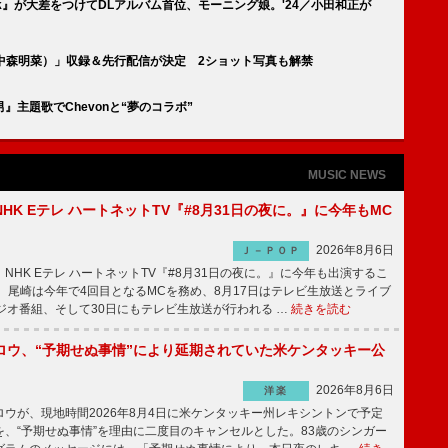
unk』が大差をつけてDLアルバム首位、モーニング娘。'24／小田和正が
eat. 中森明菜）」収録＆先行配信が決定 2ショット写真も解禁
主題歌でChevonと“夢のコラボ”
MUSIC NEWS
HK Eテレ ハートネットTV『#8月31日の夜に。』に今年もMC
2026年8月6日
Ｊ－ＰＯＰ
HK Eテレ ハートネットTV『#8月31日の夜に。』に今年も出演するこ
 尾崎は今年で4回目となるMCを務め、8月17日はテレビ生放送とライブ
ジオ番組、そして30日にもテレビ生放送が行われる …
続きを読む
ロウ、“予期せぬ事情”により延期されていた米ケンタッキー公
2026年8月6日
洋楽
ウが、現地時間2026年8月4日に米ケンタッキー州レキシントンで予定
を、“予期せぬ事情”を理由に二度目のキャンセルとした。83歳のシンガー