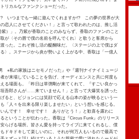
アトリカルなファンクショーだった。
!? いつまでも一緒に遊んでくれますか!? この夢の世界が大
人の恋人にさせてください！」と言って歌われたのは、推し活
. 乃紫）」。乃紫が香取のことのみならず、香取のファンのこと
香取が〈その唇で僕の名前を呼んでくれ〉と歌うと客席から
き渡った。これぞ推し活の醍醐味だ。〈ステージの上で僕はダ
てる〉。ステージから炎が勢いよく上がる中、香取は「一億人
男 ※私の家族はニセモノだった』や『週刊ナイナイミュージ
係者が来場していることを告げ、オーディエンスと共に何度も
伝える場面も。「昨日は草彅剛が来てくれて、『すごい良かっ
稲垣吾郎さんが……来ていません！」と言って大爆笑を誘った
告げると、ビジョンには笑顔で応える山本の姿が映るという一
らも「人々を出来る限り楽しませたい」という想いを感じる。
しいんです！ 幸せです！ ありがとう！」と歓喜を露わに
いうことが伝わった。香取は『Circus Funk』のリリース
番安らげる場所。皆さん愛を持ってライブに来てくれるし、僕
でもドキドキして楽しいのに、それが何万人もいるので最高で
相手とずっと話し続けているような親密で愛に溢れたムードが