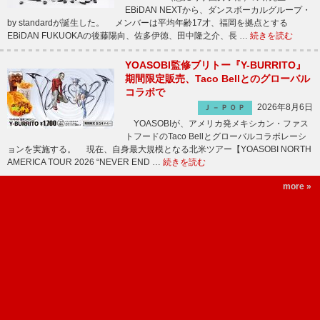
EBiDAN NEXTから、ダンスボーカルグループ・
by standardが誕生した。 メンバーは平均年齢17才、福岡を拠点とする
EBiDAN FUKUOKAの後藤陽向、佐多伊徳、田中隆之介、長 …
続きを読む
YOASOBI監修ブリトー『Y-BURRITO』
期間限定販売、Taco Bellとのグローバル
コラボで
2026年8月6日
Ｊ－ＰＯＰ
YOASOBIが、アメリカ発メキシカン・ファス
トフードのTaco Bellとグローバルコラボレーシ
ョンを実施する。 現在、自身最大規模となる北米ツアー【YOASOBI NORTH
AMERICA TOUR 2026 “NEVER END …
続きを読む
more »