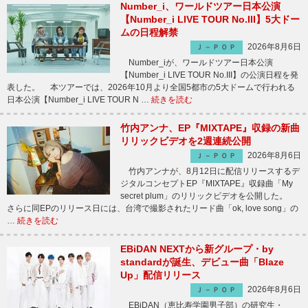
Number_i、ワールドツアー日本公演
【Number_i LIVE TOUR No.III】5大ドー
ムの日程解禁
2026年8月6日
Ｊ－ＰＯＰ
Number_iが、ワールドツアー日本公演
【Number_i LIVE TOUR No.III】の公演日程を発
表した。 本ツアーでは、2026年10月より全国5都市の5大ドームで行われる
日本公演【Number_i LIVE TOUR N …
続きを読む
竹内アンナ、EP『MIXTAPE』収録の新曲
リリックビデオを2週連続公開
2026年8月6日
Ｊ－ＰＯＰ
竹内アンナが、8月12日に配信リリースするデ
ジタルコンセプトEP『MIXTAPE』収録曲「My
secret plum」のリリックビデオを公開した。
さらに同EPのリリース日には、台湾で撮影されたリード曲「ok, love song」の
…
続きを読む
EBiDAN NEXTから新グループ・by
standardが誕生、デビュー曲「Blaze
Up」配信リリース
2026年8月6日
Ｊ－ＰＯＰ
EBiDAN（恵比寿学園男子部）の研究生・