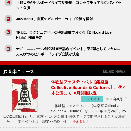
上野大樹がビルボードライブ初登場、コンセプチュアルなバンドセ
ット公演
Jazztronik、真夏のビルボードライブ公演を開催
TRUE、ラグジュアリーな特別編成でおくる【Billboard Live
Night】開催決定
ナノ・ユニバース創立25周年記念イベント、第4弾としてマカロニ
えんぴつのビルボードライブ公演が決定
音楽ニュース
MUSIC NEWS
体験型フェスティバル【集楽座
Collective Sounds & Cultures】、代々
木公園にて10月開催決定
2026年8月6日
Ｊ－ＰＯＰ
体験型フェスティバル【集楽座 Collective
Sounds & Cultures】が、2026年10月24日、25
日の2日間にわたり、東京・代々木公園 野外ステージで開催されることが決定
した。 本イベントは、職業や年齢、性 …
続きを読む