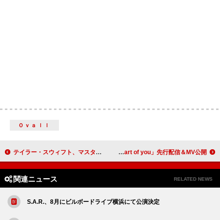
Ｏｖａｌｌ
テイラー・スウィフト、マスター音源買い戻し後に人気が上昇しているアルバムは？
PUSHIM、25周年記念EP『HOLD ON!』6/20リリース 「Part of you」先行配信＆MV公開
関連ニュース
RELATED NEWS
S.A.R.、8月にビルボードライブ横浜にて公演決定