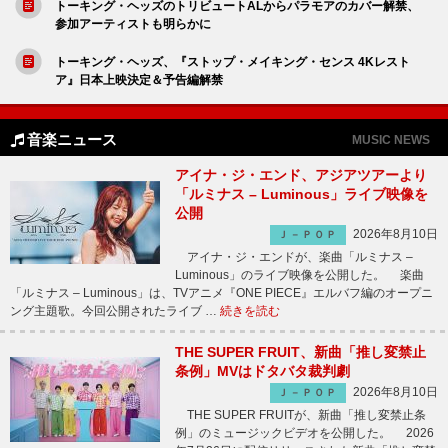
トーキング・ヘッズのトリビュートALからパラモアのカバー解禁、
参加アーティストも明らかに
トーキング・ヘッズ、『ストップ・メイキング・センス 4Kレスト
ア』日本上映決定＆予告編解禁
音楽ニュース
MUSIC NEWS
アイナ・ジ・エンド、アジアツアーより
「ルミナス – Luminous」ライブ映像を
公開
2026年8月10日
Ｊ－ＰＯＰ
アイナ・ジ・エンドが、楽曲「ルミナス –
Luminous」のライブ映像を公開した。 楽曲
「ルミナス – Luminous」は、TVアニメ『ONE PIECE』エルバフ編のオープニ
ング主題歌。今回公開されたライブ …
続きを読む
THE SUPER FRUIT、新曲「推し変禁止
条例」MVはドタバタ裁判劇
2026年8月10日
Ｊ－ＰＯＰ
THE SUPER FRUITが、新曲「推し変禁止条
例」のミュージックビデオを公開した。 2026