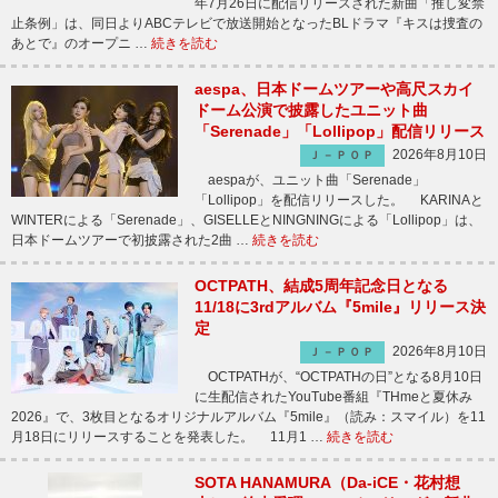
年7月26日に配信リリースされた新曲「推し変禁
止条例」は、同日よりABCテレビで放送開始となったBLドラマ『キスは捜査の
あとで』のオープニ …
続きを読む
aespa、日本ドームツアーや高尺スカイ
ドーム公演で披露したユニット曲
「Serenade」「Lollipop」配信リリース
2026年8月10日
Ｊ－ＰＯＰ
aespaが、ユニット曲「Serenade」
「Lollipop」を配信リリースした。 KARINAと
WINTERによる「Serenade」、GISELLEとNINGNINGによる「Lollipop」は、
日本ドームツアーで初披露された2曲 …
続きを読む
OCTPATH、結成5周年記念日となる
11/18に3rdアルバム『5mile』リリース決
定
2026年8月10日
Ｊ－ＰＯＰ
OCTPATHが、“OCTPATHの日”となる8月10日
に生配信されたYouTube番組『THmeと夏休み
2026』で、3枚目となるオリジナルアルバム『5mile』（読み：スマイル）を11
月18日にリリースすることを発表した。 11月1 …
続きを読む
SOTA HANAMURA（Da-iCE・花村想