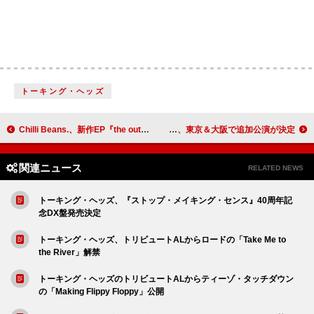
トーキング・ヘッズ
Chilli Beans.、新作EP『the outside wind』より新曲「pain」先行配信スタート
マイ・ブラッディ・ヴァレンタイン、東京＆大阪で追加公演が決定
関連ニュース
RELATED NEWS
トーキング・ヘッズ、『ストップ・メイキング・センス』40周年記
念DX盤発売決定
トーキング・ヘッズ、トリビュートALからロードの「Take Me to
the River」解禁
トーキング・ヘッズのトリビュートALからティーゾ・タッチダウン
の「Making Flippy Floppy」公開