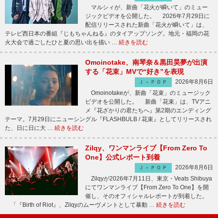
マルシィが、新曲「花火が瞬いて」のミュー
ジックビデオを公開した。 2026年7月29日に
配信リリースされた新曲「花火が瞬いて」は、
テレビ西日本の番組『じもちゃんねる』のタイアップソング。地元・福岡の花
火大会で過ごしたひと夏の思い出を描い …
続きを読む
Omoinotake、南琴奈＆黒田昊夢が出演
する「花束」MVで“好き”を表現
2026年8月6日
Ｊ－ＰＯＰ
Omoinotakeが、新曲「花束」のミュージック
ビデオを公開した。 新曲「花束」は、TVアニ
メ『花ざかりの君たちへ』第2期のエンディング
テーマ。7月29日にニューシングル『FLASHBULB / 花束』としてリリースされ
た、日に日に大 …
続きを読む
Zilqy、ワンマンライブ【From Zero To
One】公式レポート到着
2026年8月6日
Ｊ－ＰＯＰ
Zilqyが2026年7月11日、東京・Veats Shibuya
にてワンマンライブ【From Zero To One】を開
催し、そのオフィシャルレポートが到着した。
「『Birth of Riot』、Zilqyのムーヴメントとして暴動 …
続きを読む