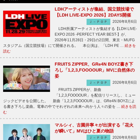
LDHアーティストが集結、国立競技場で
【LDH LIVE-EXPO 2026】2DAYS開催
2026年8月6日
Ｊ－ＰＯＰ
LDH所属アーティストが集結する【LDH LIVE-
EXPO 2026 -PERFECT YEAR BEST-】が、
2026年11月28日・29日の2日間、東京・MUFG
スタジアム（国立競技場）にて開催される。 本公演は、「LDH PE …
続きを
読む
FRUITS ZIPPER、GRe4N BOYZ書き下
ろし「1,2,3,FOOOOUR」MVに自然体の
姿
2026年8月6日
Ｊ－ＰＯＰ
FRUITS ZIPPERが、新曲
「1,2,3,FOOOOUR」を配信リリースし、ミュー
ジックビデオを公開した。 新曲「1,2,3,FOOOOUR」は、GRe4N BOYZによ
る書き下ろし楽曲。電車の中でそれぞれの未来へ向かう人々の姿を …
続きを読
む
マルシィ、古園井寧々が出演する「花火
が瞬いて」MVはひと夏の物語
2026年8月6日
Ｊ－ＰＯＰ