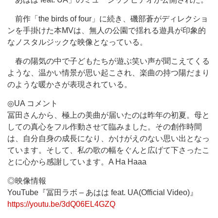
前作「the birds of four」に続き、磯部蒼がディレクショ
ンを手掛けた本MVは、無人の公園で揺れる遊具が印象的
なノスタルジックな映像となっている。
春の陽気の中で子どもたちが遊ぶ笑い声が聞こえてくる
ような、温かい情景が思い起こされ、楽曲の持つ陽だまり
のような暖かさが表現されている。
◎UA コメント
冨田さんから、極上の美曲が届いたのは昨年の初夏。母と
しての真心をフル作動させて臨みました。その創作時間
は、自分自身の成長になり、かけがえのない思い出となっ
ています。そして、私の歌の幅をぐんと広げて下さったこ
とに心から感謝しています。A Ha Haaa
◎映像情報
YouTube『冨田ラボ – あはは feat. UA(Official Video)』
https://youtu.be/3dQ06EL4GZQ