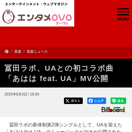
MENU
音楽
音楽ニュース
冨田ラボ、UAとの初コラボ曲
「あはは feat. UA」MV公開
2025年6月3日 / 18:00
ポスト
シェア
送る
冨田ラボの新体制第2弾シングルとして、UAを迎えた
「あはは feat. UA」のミュージックビデオが公開された。