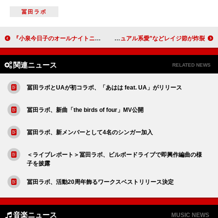
冨田ラボ
『小泉今日子のオールナイトニッポンPremium』1年半ぶりに放送決定、今回はシティポップ特集
フォーリミGEN×OKAMOTO'Sレイジが音楽対談、“ヴィジュアル系愛”などレイジ節が炸裂
関連ニュース
RELATED NEWS
冨田ラボとUAが初コラボ、「あはは feat. UA」がリリース
冨田ラボ、新曲「the birds of four」MV公開
冨田ラボ、新メンバーとして4名のシンガー加入
＜ライブレポート＞冨田ラボ、ビルボードライブで即興作編曲の様
子を披露
冨田ラボ、活動20周年飾るワークスベストリリース決定
音楽ニュース
MUSIC NEWS