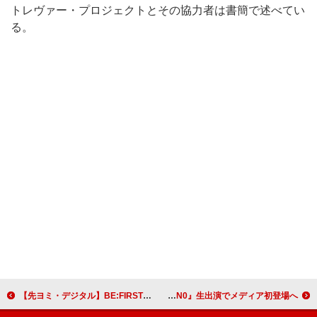
トレヴァー・プロジェクトとその協力者は書簡で述べてい
る。
【先ヨミ・デジタル】BE:FIRST「GRIT」DLソング・チャート首位走行中 TXT／大森元貴が続く＜6/3訂正＞
YouTubeなどのフリーBGM作曲家“しゃろう”、『キタニタツヤのANN0』生出演でメディア初登場へ