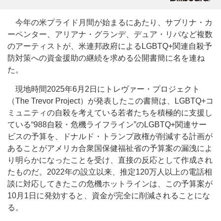
今年の米プライド月間が始まるにあたり、サブリナ・カ
ーペンター、アリアナ・グランデ、デュア・リパなど複数
のアーティストが、米連邦政府によるLGBTQ+関連自殺予
防対策への資金援助の継続を求める公開書簡に名を連ね
た。
現地時間2025年6月2日にトレヴァー・プロジェクト
（The Trevor Project）が発表したこの書簡は、LGBTQ+コ
ミュニティの自殺を考えている若者たちを積極的に支援し
ている“988自殺・危機ライフライン”のLGBTQ+関連サー
ビスの予算を、ドナルド・トランプ政権が削減する計画が
あることがアメリカ合衆国保健福祉省の予算案の漏洩によ
り明らかになったことを受け、直接の反応として作成され
たものだ。2022年の設立以来、推定120万人以上の電話相
談に対応してきたこの危機ホットラインは、この予算案が
10月1日に発効すると、資金が完全に削減されることにな
る。