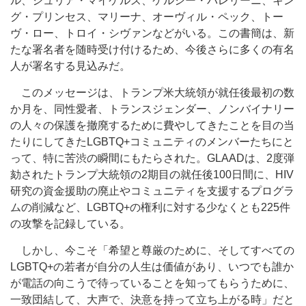
ル、ジュリア・マイケルズ、ケルシー・バレリーニ、キン
グ・プリンセス、マリーナ、オーヴィル・ペック、トー
ヴ・ロー、トロイ・シヴァンなどがいる。この書簡は、新
たな署名者を随時受け付けるため、今後さらに多くの有名
人が署名する見込みだ。
このメッセージは、トランプ米大統領が就任後最初の数
か月を、同性愛者、トランスジェンダー、ノンバイナリー
の人々の保護を撤廃するために費やしてきたことを目の当
たりにしてきたLGBTQ+コミュニティのメンバーたちにと
って、特に苦渋の瞬間にもたらされた。GLAADは、2度弾
劾されたトランプ大統領の2期目の就任後100日間に、HIV
研究の資金援助の廃止やコミュニティを支援するプログラ
ムの削減など、LGBTQ+の権利に対する少なくとも225件
の攻撃を記録している。
しかし、今こそ「希望と尊厳のために、そしてすべての
LGBTQ+の若者が自分の人生は価値があり、いつでも誰か
が電話の向こうで待っていることを知ってもらうために、
一致団結して、大声で、決意を持って立ち上がる時」だと