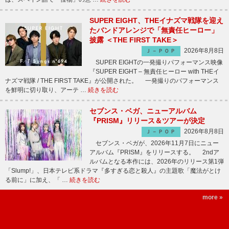
SUPER EIGHT、THEイナズマ戦隊を迎え
たバンドアレンジで「無責任ヒーロー」
披露 ＜THE FIRST TAKE＞
2026年8月8日
Ｊ－ＰＯＰ
SUPER EIGHTの一発撮りパフォーマンス映像
『SUPER EIGHT – 無責任ヒーロー with THEイ
ナズマ戦隊 / THE FIRST TAKE』が公開された。 一発撮りのパフォーマンス
を鮮明に切り取り、アーテ …
続きを読む
セブンス・ベガ、ニューアルバム
『PRISM』リリース＆ツアーが決定
2026年8月8日
Ｊ－ＰＯＰ
セブンス・ベガが、2026年11月7日にニュー
アルバム『PRISM』をリリースする。 2ndア
ルバムとなる本作には、2026年のリリース第1弾
「Slump!」、日本テレビ系ドラマ『多すぎる恋と殺人』の主題歌「魔法がとけ
る前に」に加え、「 …
続きを読む
more »