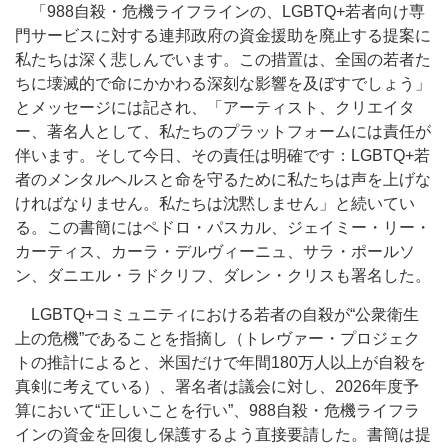
「988自殺・危機ライフラインの、LGBTQ+若者向け専
門サービスに対する連邦政府の資金援助を廃止する提案に
私たちは深く悲しんでいます。この措置は、全国の若者た
ちに壊滅的で命にかかわる深刻な影響を及ぼすでしょう」
とメッセージには記され、「アーティスト、クリエイタ
ー、著名人として、私たちのプラットフォームには責任が
伴います。そして今日、その責任は明確です：LGBTQ+若
者のメンタルヘルスと命を守るために私たちは声を上げな
ければなりません。私たちは沈黙しません」と続いてい
る。この書簡にはペドロ・パスカル、ジェイミー・リー・
カーティス、カーラ・デルヴィーニュ、サラ・ポールソ
ン、ダニエル・ラドクリフ、ダレン・クリスも署名した。
LGBTQ+コミュニティにおける若者の自殺が“公衆衛生
上の危機”であることを指摘し（トレヴァー・プロジェク
トの推計によると、米国だけで年間180万人以上が自殺を
真剣に考えている）、署名者は議会に対し、2026年度予
算において“正しいことを行い”、988自殺・危機ライフラ
インの資金を回復し保護するよう直接要請した。書簡は提