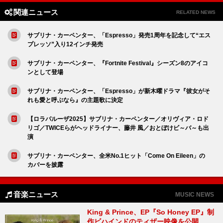
関連ニュース
RELATED NEWS
サブリナ・カーペンター、「Espresso」発売1周年を記念して“エス
プレッソ”入り12インチ発売
サブリナ・カーペンター、『Fortnite Festival』シーズン8のアイコ
ンとして登場
サブリナ・カーペンター、「Espresso」が新木曜ドラマ『彼女がそ
れも愛と呼ぶなら』の主題歌に決定
【ロラパルーザ2025】サブリナ・カーペンター／オリヴィア・ロド
リゴ／TWICEらがヘッドライナー、藤井 風／おとぼけビ～バ～も出
演
サブリナ・カーペンター、全米No.1ヒット「Come On Eileen」の
カバーを披露
音楽ニュース
MUSIC NEWS
King & Prince、EP『So Honey EP』制
作ビハインドのティザー映像を公開