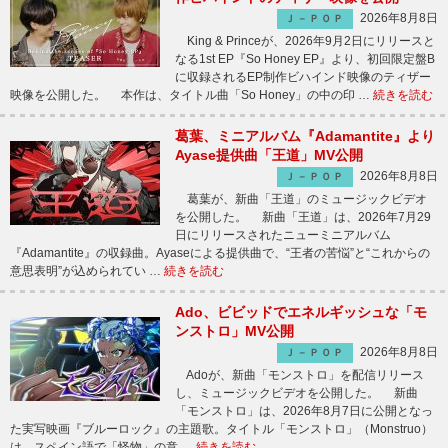
2026年8月8日
Ｊ－ＰＯＰ
King & Princeが、2026年9月2日にリリースと
なる1st EP『So Honey EP』より、初回限定盤B
に収録されるEP制作ビハインド映像のティザー
映像を公開した。 本作は、タイトル曲「So Honey」の中の印 …
続きを読む
葛葉、ミニアルバム『Adamantite』より
Ayase提供曲「王道」MV公開
2026年8月8日
Ｊ－ＰＯＰ
葛葉が、新曲「王道」のミュージックビデオ
を公開した。 新曲「王道」は、2026年7月29
日にリリースされたニューミニアルバム
『Adamantite』の収録曲。Ayaseによる提供曲で、“王者の苦悩”と“これからの
意思表明”が込められてい …
続きを読む
Ado、ビビッドでエネルギッシュな「モ
ンストロ」MV公開
2026年8月8日
Ｊ－ＰＯＰ
Adoが、新曲「モンストロ」を配信リリース
し、ミュージックビデオを公開した。 新曲
「モンストロ」は、2026年8月7日に公開となっ
た実写映画『ブルーロック』の主題歌。タイトル「モンストロ」（Monstruo）
は、スペイン語で「怪物」の意 …
続きを読む