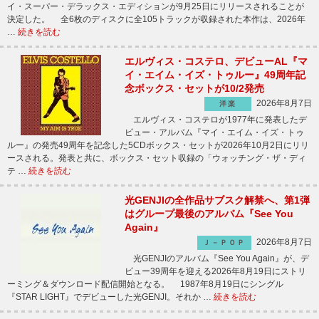
イ・スーパー・デラックス・エディションが9月25日にリリースされることが
決定した。 全6枚のディスクに全105トラックが収録された本作は、2026年
…
続きを読む
エルヴィス・コステロ、デビューAL『マ
イ・エイム・イズ・トゥルー』49周年記
念ボックス・セットが10/2発売
2026年8月7日
洋楽
エルヴィス・コステロが1977年に発表したデ
ビュー・アルバム『マイ・エイム・イズ・トゥ
ルー』の発売49周年を記念した5CDボックス・セットが2026年10月2日にリリ
ースされる。発表と共に、ボックス・セット収録の「ウォッチング・ザ・ディ
テ …
続きを読む
光GENJIの全作品サブスク解禁へ、第1弾
はグループ最後のアルバム『See You
Again』
2026年8月7日
Ｊ－ＰＯＰ
光GENJIのアルバム『See You Again』が、デ
ビュー39周年を迎える2026年8月19日にストリ
ーミング＆ダウンロード配信開始となる。 1987年8月19日にシングル
『STAR LIGHT』でデビューした光GENJI。それか …
続きを読む