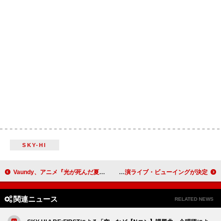
SKY-HI
Vaundy、アニメ『光が死んだ夏』オープニングテーマを書き下ろし
NiziU、全国ホールツアー＆香港公演ライブ・ビューイングが決定
関連ニュース
RELATED NEWS