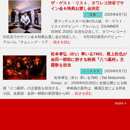
ザ・ゲスト・リスト、タワレコ渋谷でサ
イン会＆特典お渡し会決定
2026年8月7日
洋楽
英マンチェスター出身の5人組、ザ・ゲスト・
リストのデビュー・アルバムと【SUMMER
SONIC 2026】出演を記念して、タワーレコード
渋谷店でのサイン会＆特典お渡し会が決定した。 8月28日発売のデビュー・
アルバム『サムシング・リア …
続きを読む
松本孝弘（B'z）率いるTMG、尾上松也が
金田一耕助に扮する映画『八つ墓村』主
題歌を担当
2026年8月7日
Ｊ－ＰＯＰ
松本孝弘（B’z）率いるTMG（Tak Matsumoto
Group）が、2026年9月18日に全国公開となる映
画『八つ墓村』の主題歌を担当する。 本映画の原作は、横溝正史による同名
小説。名探偵・金田一耕助の初登場から80 …
続きを読む
more »