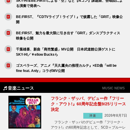
SKY-HI＆BE:FIRSTによる「空」など【Nコン】課題曲、合唱団によ
る演奏で発表へ
BE:FIRST、『CDTVライブ！ライブ！』で披露した「GRIT」映像公
開
BE:FIRST、魅力を最大限に引き出す「GRIT」ダンスプラクティス
映像を公開
千葉雄喜、新曲「商売繁盛」MV公開 日本武道館公演ゲストに
SKY-HI／￥ellow Bucksら
ゴスペラーズ、アニメ『天久鷹央の推理カルテ』×ED曲「will be
fine feat. Anly」コラボMV公開
音楽ニュース
MUSIC NEWS
フランク・ザッパ、デビュー作『フリー
ク・アウト!』60周年記念盤9/25リリース
決定
2026年8月7日
洋楽
フランク・ザッパのデビュー作『フリーク・
アウト!』の60周年記念として、5CD＋ブルーレ