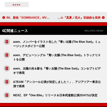
aoen
INI、新曲「DOMINANCE」MVで“地図にない未来”を体現
LIL LEAGUE、ニューシングル『真夏ノ花火』収録曲を発表
関連ニュース
RELATED NEWS
aoen、メンバーをイラスト化した『青い太陽 (The Blue Sun)』ミュ
ージックスポイラー公開
aoen、デビューシングル『青い太陽 (The Blue Sun)』トラックリス
トを公開
aoen、太陽の光＆影を『青い太陽 (The Blue Sun)』コンセプトビデ
オで表現
&TEAM「アンコール公演が決定しました！」、アジアツアー東京公
演で発表
NEXZ、EP『One Bite』リリース＆日本武道館公演2DAYSが決定