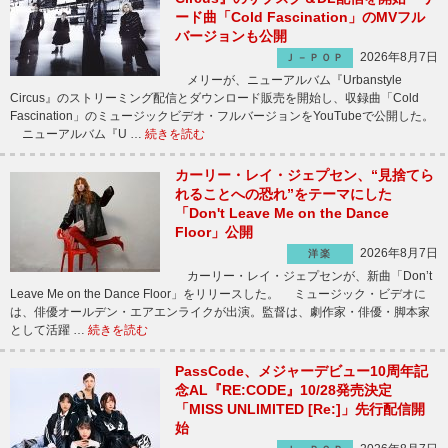
ード曲「Cold Fascination」のMVフル
バージョンも公開
2026年8月7日
Ｊ－ＰＯＰ
メリーが、ニューアルバム『Urbanstyle
Circus』のストリーミング配信とダウンロード販売を開始し、収録曲「Cold
Fascination」のミュージックビデオ・フルバージョンをYouTubeで公開した。
ニューアルバム『U …
続きを読む
カーリー・レイ・ジェプセン、“見捨てら
れることへの恐れ”をテーマにした
「Don't Leave Me on the Dance
Floor」公開
2026年8月7日
洋楽
カーリー・レイ・ジェプセンが、新曲「Don’t
Leave Me on the Dance Floor」をリリースした。 ミュージック・ビデオに
は、俳優オールデン・エアエンライクが出演。監督は、劇作家・俳優・脚本家
として活躍 …
続きを読む
PassCode、メジャーデビュー10周年記
念AL『RE:CODE』10/28発売決定
「MISS UNLIMITED [Re:]」先行配信開
始