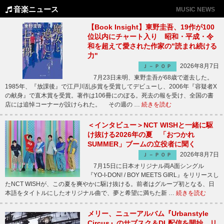
音楽ニュース
MUSIC NEWS
【Book Insight】東野圭吾、19作が100
位以内にチャート入り 昭和・平成・令
和を超えて愛された作家の"読まれ続ける
力"
2026年8月7日
Ｊ－ＰＯＰ
7月23日未明、東野圭吾が68歳で逝去した。
1985年、『放課後』で江戸川乱歩賞を受賞してデビューし、2006年『容疑者X
の献身』で直木賞を受賞。著作は106冊にのぼる。死去の報を受け、全国の書
店には追悼コーナーが設けられた。 その週の …
続きを読む
＜インタビュー＞NCT WISHと一緒に駆
け抜ける2026年の夏 「おつかれ
SUMMER」ブームの立役者に聞く
2026年8月7日
Ｊ－ＰＯＰ
7月15日に日本オリジナル両A面シングル
『YO-I-DON! / BOY MEETS GIRL』をリリースし
たNCT WISHが、この夏を爽やかに駆け抜ける。前者はグループ初となる、日
本語をタイトルにしたオリジナル曲で、夢と希望に満ちた新 …
続きを読む
メリー、ニューアルバム『Urbanstyle
Circus』のサブスク＆DL配信を開始 リ