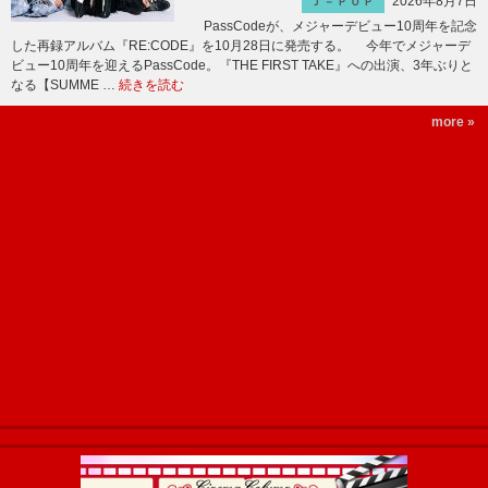
2026年8月7日
Ｊ－ＰＯＰ
PassCodeが、メジャーデビュー10周年を記念
した再録アルバム『RE:CODE』を10月28日に発売する。 今年でメジャーデ
ビュー10周年を迎えるPassCode。『THE FIRST TAKE』への出演、3年ぶりと
なる【SUMME …
続きを読む
more »