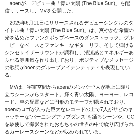
aoenが、デビュー曲「青い太陽 (The Blue Sun)」を配
信リリースし、MVを公開した。
2025年6月11日にリリースされるデビューシングルのタ
イトル曲「青い太陽 (The Blue Sun)」は、爽やかな希望の
光を込めたファンクポップベースのダンストラック。グル
ービーなベースとファンキーなギターリフ、そして弾ける
シンセサイザーサウンドが調和し、清涼感とエネルギーあ
ふれる雰囲気を作り出しており、ポジティブなメッセージ
の歌詞がaoenのグループアイデンティティを表現してい
る。
MVは、宇宙空間からaoenのメンバー7人が地上に降り
立つシーンからスタート。輝く青い太陽、ヨーヨー、レコ
ード、車の配置などに円形のモチーフが隠されており、
aoenのロゴが入った巨大なレコードの上で7人がサビのキ
ャッチーな“バーニングアップダンス”を踊るシーンや、CG
を駆使して撮影されたおもちゃの世界の中で繰り広げられ
るカーレースシーンなどが収められている。