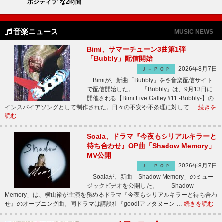
ポジティブ”な2時間
音楽ニュース
MUSIC NEWS
Bimi、サマーチューン3曲第1弾
「Bubbly」配信開始
2026年8月7日
Ｊ－ＰＯＰ
Bimiが、新曲「Bubbly」を各音楽配信サイト
で配信開始した。 「Bubbly」は、9月13日に
開催される【Bimi Live Galley #11 -Bubbly-】の
インスパイアソングとして制作された。日々の不安や不条理に対して …
続きを
読む
Soala、ドラマ『今夜もシリアルキラーと
待ち合わせ』OP曲「Shadow Memory」
MV公開
2026年8月7日
Ｊ－ＰＯＰ
Soalaが、新曲「Shadow Memory」のミュー
ジックビデオを公開した。 「Shadow
Memory」は、横山裕が主演を務めるドラマ『今夜もシリアルキラーと待ち合わ
せ』のオープニング曲。同ドラマは講談社『good!アフタヌーン …
続きを読む