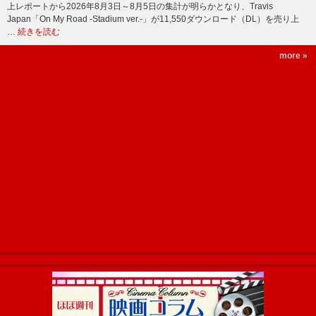
上レポートから2026年8月3日～8月5日の集計が明らかとなり、Travis
Japan「On My Road -Stadium ver.-」が11,550ダウンロード（DL）を売り上
…
続きを読む
more »