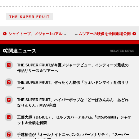
THE SUPER FRUIT
シャイトープ、メジャー1stアルバム『WELCOME TO YOUR LIFE』7月リリース
Official髭男dism、スタジアムツアーの映像を全国劇場公開
関連ニュース
RELATED NEWS
THE SUPER FRUITが今夏メジャーデビュー、インディーズ最後の
作品リリース＆ツアーへ
THE SUPER FRUIT、ぜったくん提供「ちょいドンマイ」配信リリ
ース
THE SUPER FRUIT、ハイパーポップな「どーぱみんみん あどれ
なりんりん」MVが完成
工藤大輝（Da-iCE）、セルフカバーアルバム『Otowonous』ジャケ
ット＆全貌を解禁
手越祐也が『オールナイトニッポン0』パーソナリティ、“スーパー