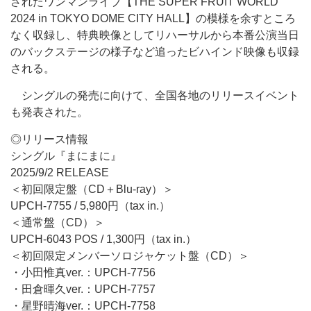
されたワンマンライブ【THE SUPER FRUIT WORLD
2024 in TOKYO DOME CITY HALL】の模様を余すところ
なく収録し、特典映像としてリハーサルから本番公演当日
のバックステージの様子など追ったビハインド映像も収録
される。
シングルの発売に向けて、全国各地のリリースイベント
も発表された。
◎リリース情報
シングル『まにまに』
2025/9/2 RELEASE
＜初回限定盤（CD＋Blu-ray）＞
UPCH-7755 / 5,980円（tax in.）
＜通常盤（CD）＞
UPCH-6043 POS / 1,300円（tax in.）
＜初回限定メンバーソロジャケット盤（CD）＞
・小田惟真ver.：UPCH-7756
・田倉暉久ver.：UPCH-7757
・星野晴海ver.：UPCH-7758