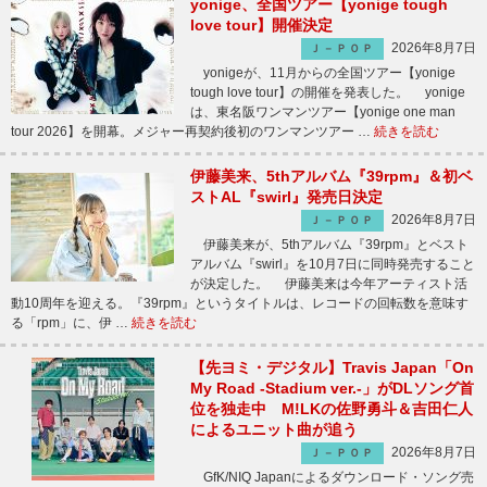
yonige、全国ツアー【yonige tough
love tour】開催決定
2026年8月7日
Ｊ－ＰＯＰ
yonigeが、11月からの全国ツアー【yonige
tough love tour】の開催を発表した。 yonige
は、東名阪ワンマンツアー【yonige one man
tour 2026】を開幕。メジャー再契約後初のワンマンツアー …
続きを読む
伊藤美来、5thアルバム『39rpm』＆初ベ
ストAL『swirl』発売日決定
2026年8月7日
Ｊ－ＰＯＰ
伊藤美来が、5thアルバム『39rpm』とベスト
アルバム『swirl』を10月7日に同時発売すること
が決定した。 伊藤美来は今年アーティスト活
動10周年を迎える。『39rpm』というタイトルは、レコードの回転数を意味す
る「rpm」に、伊 …
続きを読む
【先ヨミ・デジタル】Travis Japan「On
My Road -Stadium ver.-」がDLソング首
位を独走中 M!LKの佐野勇斗＆吉田仁人
によるユニット曲が追う
2026年8月7日
Ｊ－ＰＯＰ
GfK/NIQ Japanによるダウンロード・ソング売