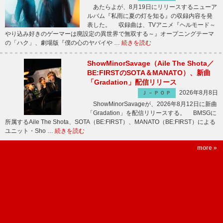
あたらよが、8月19日にリリースするニューア
ルバム『私雨に夏の灯を知る』の収録内容を発
表した。 収録曲は、TVアニメ『ヘルモード～
やり込み好きのゲーマーは廃設定の異世界で無双する～』オープニングテーマ
の「ハク」、劇場版『僕の心のヤバイや …
続きを読む
ShowMinorSavage（Aile The Shota／
BE:FIRSTのSOTA＆MANATO）、新曲
「Gradation」配信リリース
2026年8月8日
Ｊ－ＰＯＰ
ShowMinorSavageが、2026年8月12日に新曲
「Gradation」を配信リリースする。 BMSGに
所属するAile The Shota、SOTA（BE:FIRST）、MANATO（BE:FIRST）による
ユニット・Sho …
続きを読む
more »