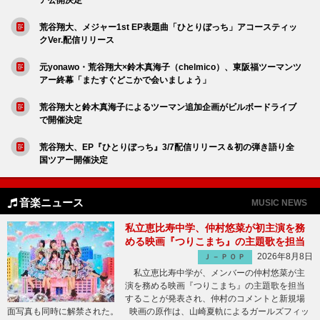
荒谷翔大、メジャー1st EP表題曲「ひとりぼっち」アコースティッ
クVer.配信リリース
元yonawo・荒谷翔大×鈴木真海子（chelmico）、東阪福ツーマンツ
アー終幕「またすぐどこかで会いましょう」
荒谷翔大と鈴木真海子によるツーマン追加企画がビルボードライブ
で開催決定
荒谷翔大、EP『ひとりぼっち』3/7配信リリース＆初の弾き語り全
国ツアー開催決定
音楽ニュース
MUSIC NEWS
私立恵比寿中学、仲村悠菜が初主演を務
める映画『つりこまち』の主題歌を担当
2026年8月8日
Ｊ－ＰＯＰ
私立恵比寿中学が、メンバーの仲村悠菜が主
演を務める映画『つりこまち』の主題歌を担当
することが発表され、仲村のコメントと新規場
面写真も同時に解禁された。 映画の原作は、山崎夏軌によるガールズフィッ