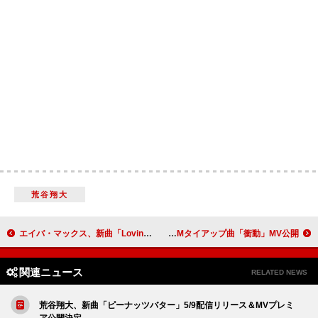
荒谷翔大
エイバ・マックス、新曲「Lovin Myself」リリース
GLIM SPANKY、CMタイアップ曲「衝動」MV公開
関連ニュース
RELATED NEWS
荒谷翔大、新曲「ピーナッツバター」5/9配信リリース＆MVプレミ
ア公開決定