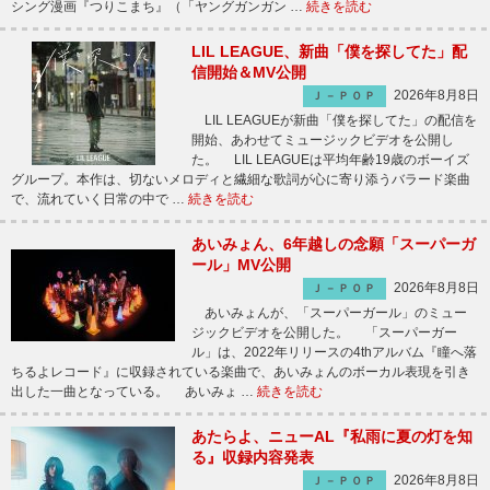
シング漫画『つりこまち』（「ヤングガンガン …
続きを読む
LIL LEAGUE、新曲「僕を探してた」配
信開始＆MV公開
2026年8月8日
Ｊ－ＰＯＰ
LIL LEAGUEが新曲「僕を探してた」の配信を
開始、あわせてミュージックビデオを公開し
た。 LIL LEAGUEは平均年齢19歳のボーイズ
グループ。本作は、切ないメロディと繊細な歌詞が心に寄り添うバラード楽曲
で、流れていく日常の中で …
続きを読む
あいみょん、6年越しの念願「スーパーガ
ール」MV公開
2026年8月8日
Ｊ－ＰＯＰ
あいみょんが、「スーパーガール」のミュー
ジックビデオを公開した。 「スーパーガー
ル」は、2022年リリースの4thアルバム『瞳へ落
ちるよレコード』に収録されている楽曲で、あいみょんのボーカル表現を引き
出した一曲となっている。 あいみょ …
続きを読む
あたらよ、ニューAL『私雨に夏の灯を知
る』収録内容発表
2026年8月8日
Ｊ－ＰＯＰ