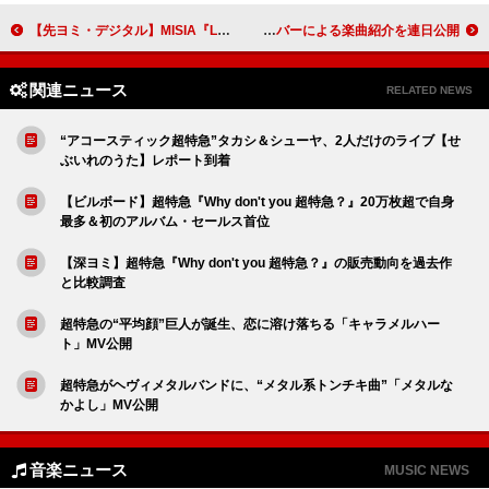
【先ヨミ・デジタル】MISIA『LOVE NEVER DIES』がDLアルバム首位走行中 星野源／サザンオールスターズが続く
timelesz、ニューアルバム『FAM』試聴音源＆メンバーによる楽曲紹介を連日公開
関連ニュース
RELATED NEWS
“アコースティック超特急”タカシ＆シューヤ、2人だけのライブ【せ
ぶいれのうた】レポート到着
【ビルボード】超特急『Why don't you 超特急？』20万枚超で自身
最多＆初のアルバム・セールス首位
【深ヨミ】超特急『Why don't you 超特急？』の販売動向を過去作
と比較調査
超特急の“平均顔”巨人が誕生、恋に溶け落ちる「キャラメルハー
ト」MV公開
超特急がヘヴィメタルバンドに、“メタル系トンチキ曲”「メタルな
かよし」MV公開
音楽ニュース
MUSIC NEWS