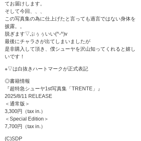
てお届けします。
そして今回、、、
この写真集の為に仕上げたと言っても過言ではない身体を
披露。。
脱ぎます▽ぷぅぅいい(^-^)v
最後にチャラさが出てしまいましたが
是非購入して頂き、僕シューヤを沢山知ってくれると嬉し
いです！
※▽は白抜きハートマークが正式表記
◎書籍情報
『超特急シューヤ1st写真集「TRENTE」』
2025/8/11 RELEASE
＜通常版＞
3,300円（tax in.）
＜Special Edition＞
7,700円（tax in.）
(C)SDP