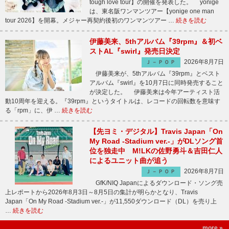
tough love tour】の開催を発表した。 yonige
は、東名阪ワンマンツアー【yonige one man
tour 2026】を開幕。メジャー再契約後初のワンマンツアー …
続きを読む
伊藤美来、5thアルバム『39rpm』＆初ベ
ストAL『swirl』発売日決定
2026年8月7日
Ｊ－ＰＯＰ
伊藤美来が、5thアルバム『39rpm』とベスト
アルバム『swirl』を10月7日に同時発売すること
が決定した。 伊藤美来は今年アーティスト活
動10周年を迎える。『39rpm』というタイトルは、レコードの回転数を意味す
る「rpm」に、伊 …
続きを読む
【先ヨミ・デジタル】Travis Japan「On
My Road -Stadium ver.-」がDLソング首
位を独走中 M!LKの佐野勇斗＆吉田仁人
によるユニット曲が追う
2026年8月7日
Ｊ－ＰＯＰ
GfK/NIQ Japanによるダウンロード・ソング売
上レポートから2026年8月3日～8月5日の集計が明らかとなり、Travis
Japan「On My Road -Stadium ver.-」が11,550ダウンロード（DL）を売り上
…
続きを読む
more »