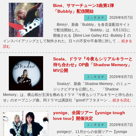
Bimi、サマーチューン3曲第1弾
「Bubbly」配信開始
2026年8月7日
Ｊ－ＰＯＰ
Bimiが、新曲「Bubbly」を各音楽配信サイト
で配信開始した。 「Bubbly」は、9月13日に
開催される【Bimi Live Galley #11 -Bubbly-】の
インスパイアソングとして制作された。日々の不安や不条理に対して …
続きを
読む
Soala、ドラマ『今夜もシリアルキラーと
待ち合わせ』OP曲「Shadow Memory」
MV公開
2026年8月7日
Ｊ－ＰＯＰ
Soalaが、新曲「Shadow Memory」のミュー
ジックビデオを公開した。 「Shadow
Memory」は、横山裕が主演を務めるドラマ『今夜もシリアルキラーと待ち合わ
せ』のオープニング曲。同ドラマは講談社『good!アフタヌーン …
続きを読む
yonige、全国ツアー【yonige tough
love tour】開催決定
2026年8月7日
Ｊ－ＰＯＰ
yonigeが、11月からの全国ツアー【yonige