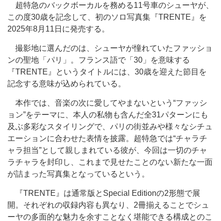
超特急のバックボーカルを務める11号車のシューヤが、
この度30歳を記念して、初のソロ写真集『TRENTE』を
2025年8月11日に発売する。
撮影地に選んだのは、シューヤが憧れていたファッショ
ンの聖地「パリ」。フランス語で「30」を意味する
『TRENTE』というタイトルには、30歳を迎えた節目を
記念する意味が込められている。
本作では、音楽の次に愛してやまないという“ファッシ
ョン”をテーマに、本人の私物も含んだ全31パターンにも
及ぶ多彩なスタイリングで、パリの街並みや様々なシチュ
エーションに合わせた表情を披露。超特急では“チャラチ
ャラ担当”として親しまれている彼が、今回は一切のチャ
ラチャラを封印し、これまで見せたことのない新たな一面
が詰まった写真集となっているという。
『TRENTE』は通常版とSpecial Editionの2形態で展
開。それぞれの収録内容も異なり、2冊揃えることでシュ
ーヤの多面的な魅力を余すことなく堪能できる構成とのこ