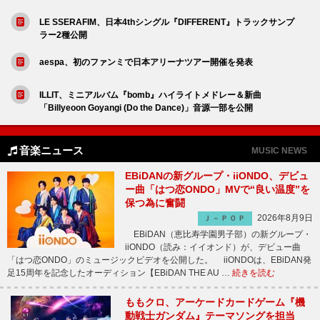
LE SSERAFIM、日本4thシングル『DIFFERENT』トラックサンプ
ラー2種公開
aespa、初のファンミで日本アリーナツアー開催を発表
ILLIT、ミニアルバム『bomb』ハイライトメドレー＆新曲
「Billyeoon Goyangi (Do the Dance)」音源一部を公開
音楽ニュース
MUSIC NEWS
EBiDANの新グループ・iiONDO、デビュ
ー曲「はつ恋ONDO」MVで“良い温度”を
保つ為に奮闘
2026年8月9日
Ｊ－ＰＯＰ
EBiDAN（恵比寿学園男子部）の新グループ・
iiONDO（読み：イイオンド）が、デビュー曲
「はつ恋ONDO」のミュージックビデオを公開した。 iiONDOは、EBiDAN発
足15周年を記念したオーディション【EBiDAN THE AU …
続きを読む
ももクロ、アーケードカードゲーム『機
動戦士ガンダム』テーマソングを担当