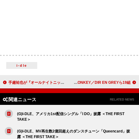
i-dle
手越祐也が『オールナイトニッポン0』パーソナリティ、“スーパーポジティブ”な2時間
LUNA SEA、【LUNATIC FEST. 2025】出演者を一挙公開 BUCK∞TICK／黒夢／BRAHMAN／THE YELLOW MONKEY／DIR EN GREYら19組
関連ニュース
RELATED NEWS
(G)I-DLE、アメリカ1st配信シングル「I DO」披露 ＜THE FIRST
TAKE＞
(G)I-DLE、MV再生数2億回超えのダンスチューン「Queencard」披
露 ＜THE FIRST TAKE＞