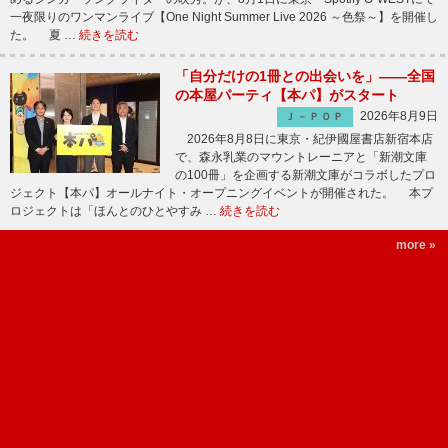
一夜限りのワンマンライブ【One Night Summer Live 2026 ～色祭～】を開催し
た。 夏 …
続きを読む
「自分だけの1冊との出会いを」――全国
の本屋パーティ【本パ】がスタート
2026年8月9日
Ｊ－ＰＯＰ
2026年8月8日に東京・紀伊國屋書店新宿本店
で、森永乳業のマウントレーニアと「新潮文庫
の100冊」を企画する新潮文庫がコラボしたプロ
ジェクト【本パ】オールナイト・オープニングイベントが開催された。 本プ
ロジェクトは「ほんとのひとやすみ …
続きを読む
more »