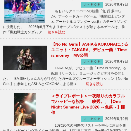
2026年8月9日
Ｊ－ＰＯＰ
ももいろクローバーZの新曲「無 我 夢 中」
が、アーケードカードゲーム『機動戦士ガンダ
ム アーセナルコマンダー ver.β』のテーマソング
に決定した。 2026年8月下旬よりオープンβテストが始まる本ゲームは、前
作『機動戦士ガンダム ア …
続きを読む
【No No Girls】ASHA＆KOKONAによる
ユニット・TAKARA、デビュー曲「Time
is money」MV公開
2026年8月9日
Ｊ－ＰＯＰ
TAKARAが、デビュー曲「Time is money」を
配信リリースし、ミュージックビデオを公開し
た。 BMSG×ちゃんみなが手がけたガールズグループオーディション【No No
Girls】に参加したASHAとKOKONAによる新ユニ …
続きを読む
＜ライブレポート＞一夜限りのカラフル
でハッピーな祝祭――映秀。、【One
Night Summer Live 2026 ～色祭～】開
催
2026年8月9日
Ｊ－ＰＯＰ
10代20代の同世代リスナーを中心に注目を集
めるシンガーソングライターの映秀。が、8月1日に東京・Spotify O-WESTにて