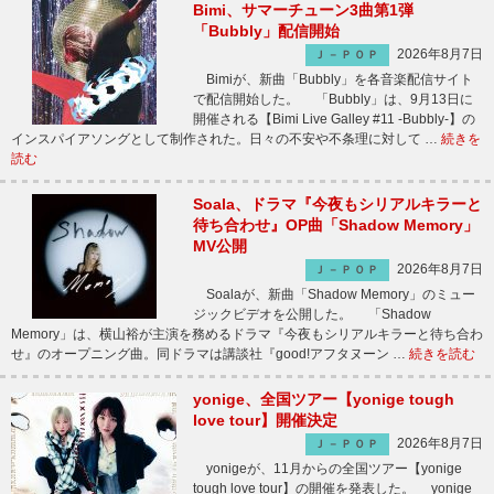
Bimi、サマーチューン3曲第1弾
「Bubbly」配信開始
2026年8月7日
Ｊ－ＰＯＰ
Bimiが、新曲「Bubbly」を各音楽配信サイト
で配信開始した。 「Bubbly」は、9月13日に
開催される【Bimi Live Galley #11 -Bubbly-】の
インスパイアソングとして制作された。日々の不安や不条理に対して …
続きを
読む
Soala、ドラマ『今夜もシリアルキラーと
待ち合わせ』OP曲「Shadow Memory」
MV公開
2026年8月7日
Ｊ－ＰＯＰ
Soalaが、新曲「Shadow Memory」のミュー
ジックビデオを公開した。 「Shadow
Memory」は、横山裕が主演を務めるドラマ『今夜もシリアルキラーと待ち合わ
せ』のオープニング曲。同ドラマは講談社『good!アフタヌーン …
続きを読む
yonige、全国ツアー【yonige tough
love tour】開催決定
2026年8月7日
Ｊ－ＰＯＰ
yonigeが、11月からの全国ツアー【yonige
tough love tour】の開催を発表した。 yonige