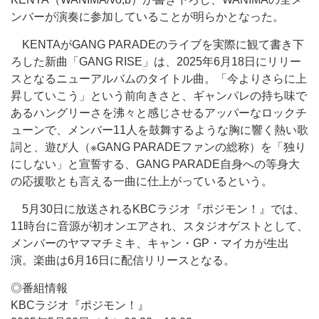
ンバーが演奏に参加していることが明らかとなった。
KENTAがGANG PARADEのライブを実際に観て書き下
ろした新曲「GANG RISE」は、2025年6月18日にリリー
スとなるニューアルバムのタイトル曲。「今よりさらに上
昇していこう」という前向きさと、ギャンパレの持ち味で
あるハングリーさを沸々と感じさせるアッパーなロックチ
ューンで、メンバー11人を鼓舞するような胸に響く熱い歌
詞と、遊び人（※GANG PARADEファンの総称）を「独り
にしない」と宣誓する、GANG PARADE自身への等身大
の応援歌とも言える一曲に仕上がっているという。
5月30日に放送されるKBCラジオ『ポジモン！』では、
11時台に音源が初オンエアされ、スタジオゲストとして、
メンバーのヤママチミキ、キャン・GP・マイカが生出
演。楽曲は6月16日に配信リリースとなる。
◎番組情報
KBCラジオ『ポジモン！』