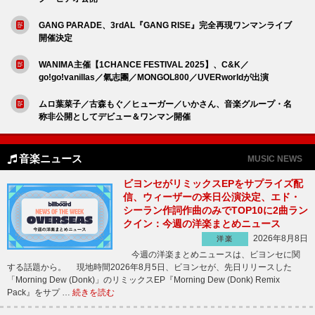
GANG PARADE、3rdAL『GANG RISE』完全再現ワンマンライブ
開催決定
WANIMA主催【1CHANCE FESTIVAL 2025】、C&K／
go!go!vanillas／氣志團／MONGOL800／UVERworldが出演
ムロ葉菜子／古森もぐ／ヒューガー／いかさん、音楽グループ・名
称非公開としてデビュー＆ワンマン開催
音楽ニュース
MUSIC NEWS
ビヨンセがリミックスEPをサプライズ配
信、ウィーザーの来日公演決定、エド・
シーラン作詞作曲のみでTOP10に2曲ラン
クイン：今週の洋楽まとめニュース
2026年8月8日
洋楽
今週の洋楽まとめニュースは、ビヨンセに関
する話題から。 現地時間2026年8月5日、ビヨンセが、先日リリースした
「Morning Dew (Donk)」のリミックスEP『Morning Dew (Donk) Remix
Pack』をサプ …
続きを読む