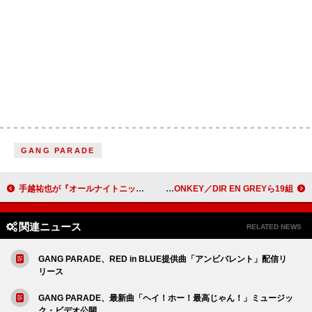
GANG PARADE
手越祐也が『オールナイトニッポン0』パーソナリティ、“スーパーポジティブ”な2時間
LUNA SEA、【LUNATIC FEST. 2025】出演者を一挙公開 BUCK∞TICK／黒夢／BRAHMAN／THE YELLOW MONKEY／DIR EN GREYら19組
関連ニュース
RELATED NEWS
GANG PARADE、RED in BLUE提供曲「アンビバレント」配信リ
リース
GANG PARADE、最新曲「ヘイ！ホー！最高じゃん！」ミュージッ
ク・ビデオ公開