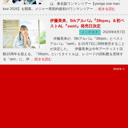
は、東名阪ワンマンツアー【yonige one man
tour 2026】を開幕。メジャー再契約後初のワンマンツアー …
続きを読む
伊藤美来、5thアルバム『39rpm』＆初ベ
ストAL『swirl』発売日決定
2026年8月7日
Ｊ－ＰＯＰ
伊藤美来が、5thアルバム『39rpm』とベスト
アルバム『swirl』を10月7日に同時発売すること
が決定した。 伊藤美来は今年アーティスト活
動10周年を迎える。『39rpm』というタイトルは、レコードの回転数を意味す
る「rpm」に、伊 …
続きを読む
more »