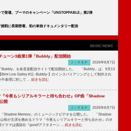
ンで登場、プーマのキャンペーン「UNSTOPPABLE」第2弾
ェイ”挑戦に長期密着、初の単独ドキュメンタリー配信
MUSIC NEWS
ーチューン3曲第1弾「Bubbly」配信開始
2026年8月7日
Ｊ－ＰＯＰ
Bubbly」を各音楽配信サイトで配信開始した。 「Bubbly」は、9月13
mi Live Galley #11 -Bubbly-】のインスパイアソングとして制作され
や不条理に対して …
続きを読む
ラマ『今夜もシリアルキラーと待ち合わせ』OP曲「Shadow
V公開
2026年8月7日
Ｊ－ＰＯＰ
「Shadow Memory」のミュージックビデオを公開した。 「Shadow
、横山裕が主演を務めるドラマ『今夜もシリアルキラーと待ち合わせ』のオ
ドラマは講談社『good!アフタヌーン …
続きを読む