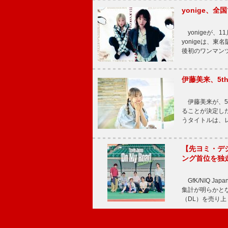
yonige、全国
yonigeが、11
yonigeは、東名
後初のワンマン
伊藤美来、5t
伊藤美来が、5t
ることが決定した
うタイトルは、レ
【先ヨミ・デジタル
ング首位を独
GfK/NIQ J
集計が明らかとなり、T
（DL）を売り上