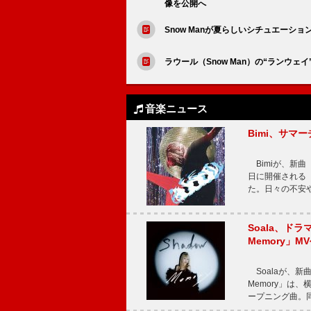
像を公開へ
Snow Manが夏らしいシチュエーショ
ラウール（Snow Man）の“ランウ
音楽ニュース
Bimi、サマ
Bimiが、新曲「
日に開催される【Bi
た。日々の不安
Soala、ド
Memory」M
Soalaが、新曲
Memory」は
ープニング曲。同