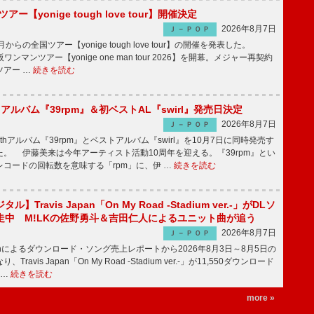
ツアー【yonige tough love tour】開催決定
2026年8月7日
Ｊ－ＰＯＰ
月からの全国ツアー【yonige tough love tour】の開催を発表した。
阪ワンマンツアー【yonige one man tour 2026】を開幕。メジャー再契約
ツアー …
続きを読む
hアルバム『39rpm』＆初ベストAL『swirl』発売日決定
2026年8月7日
Ｊ－ＰＯＰ
hアルバム『39rpm』とベストアルバム『swirl』を10月7日に同時発売す
。 伊藤美来は今年アーティスト活動10周年を迎える。『39rpm』とい
コードの回転数を意味する「rpm」に、伊 …
続きを読む
】Travis Japan「On My Road -Stadium ver.-」がDLソ
走中 M!LKの佐野勇斗＆吉田仁人によるユニット曲が追う
2026年8月7日
Ｊ－ＰＯＰ
apanによるダウンロード・ソング売上レポートから2026年8月3日～8月5日の
ravis Japan「On My Road -Stadium ver.-」が11,550ダウンロード
 …
続きを読む
more »