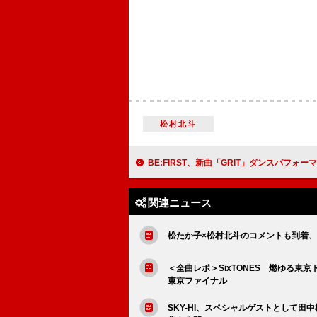
松村北斗
BE:FIRST、新曲「GRIT」ダンスパフォーマン
関連ニュース
松たか子×松村北斗のコメントも到着、映画
＜全曲レポ＞SixTONES 燃ゆる東京
東京ファイナル
SKY-HI、スペシャルゲストとして田中樹