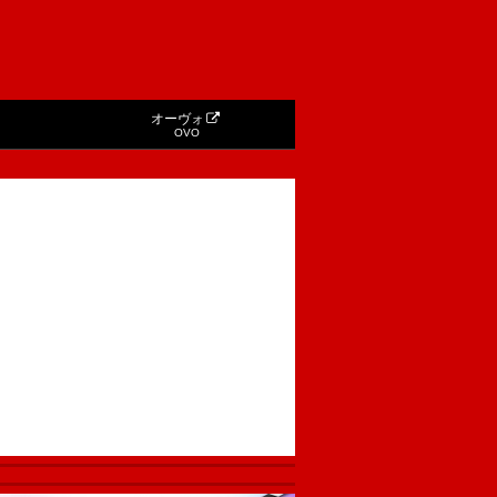
オーヴォ
OVO