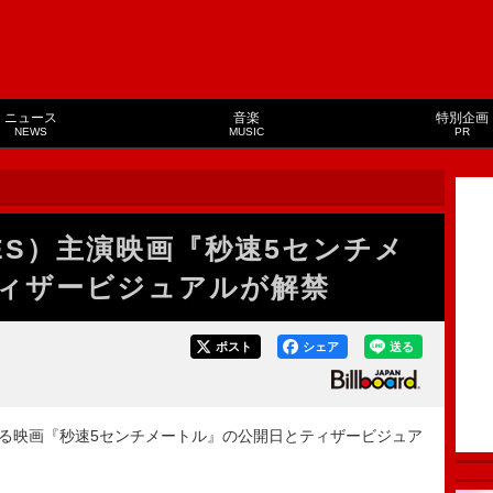
ニュース
音楽
特別企画
NEWS
MUSIC
PR
NES）主演映画『秒速5センチメ
ィザービジュアルが解禁
ポスト
シェア
送る
務める映画『秒速5センチメートル』の公開日とティザービジュア