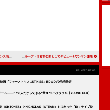
ス映像公開
ムロ葉菜子／古森もぐ／ヒューガー／いかさん、音楽グループ・名称非公開としてデビュー＆ワンマン開催
RELATED NEWS
『ファーストキス 1ST KISS』BD＆DVD発売決定
ドーム――この6人だからできる“黄金”スペクタクル【YOUNG OLD】
（SixTONES）とNICHOLAS（&TEAM）も加わった「ID」ライブ映