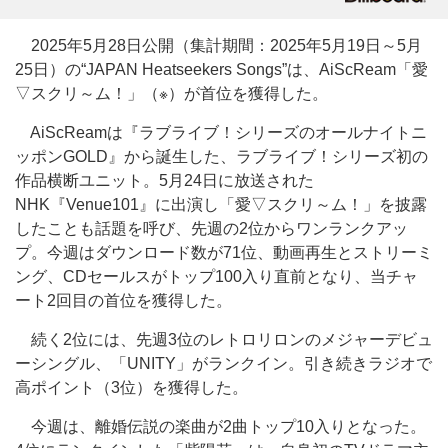
2025年5月28日公開（集計期間：2025年5月19日～5月
25日）の“JAPAN Heatseekers Songs”は、AiScReam「愛
▽スクリ～ム！」（※）が首位を獲得した。
AiScReamは『ラブライブ！シリーズのオールナイトニ
ッポンGOLD』から誕生した、ラブライブ！シリーズ初の
作品横断ユニット。5月24日に放送された
NHK『Venue101』に出演し「愛▽スクリ～ム！」を披露
したことも話題を呼び、先週の2位からワンランクアッ
プ。今週はダウンロード数が71位、動画再生とストリーミ
ング、CDセールスがトップ100入り直前となり、当チャ
ート2回目の首位を獲得した。
続く2位には、先週3位のレトロリロンのメジャーデビュ
ーシングル、「UNITY」がランクイン。引き続きラジオで
高ポイント（3位）を獲得した。
今週は、離婚伝説の楽曲が2曲トップ10入りとなった。