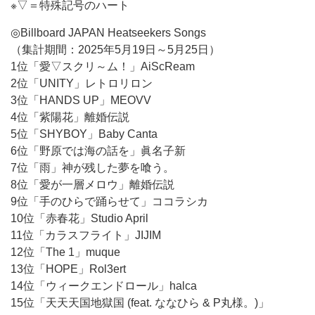
※▽＝特殊記号のハート
◎Billboard JAPAN Heatseekers Songs
（集計期間：2025年5月19日～5月25日）
1位「愛▽スクリ～ム！」AiScReam
2位「UNITY」レトロリロン
3位「HANDS UP」MEOVV
4位「紫陽花」離婚伝説
5位「SHYBOY」Baby Canta
6位「野原では海の話を」眞名子新
7位「雨」神が残した夢を喰う。
8位「愛が一層メロウ」離婚伝説
9位「手のひらで踊らせて」ココラシカ
10位「赤春花」Studio April
11位「カラスフライト」JIJIM
12位「The 1」muque
13位「HOPE」Rol3ert
14位「ウィークエンドロール」halca
15位「天天天国地獄国 (feat. ななひら & P丸様。)」