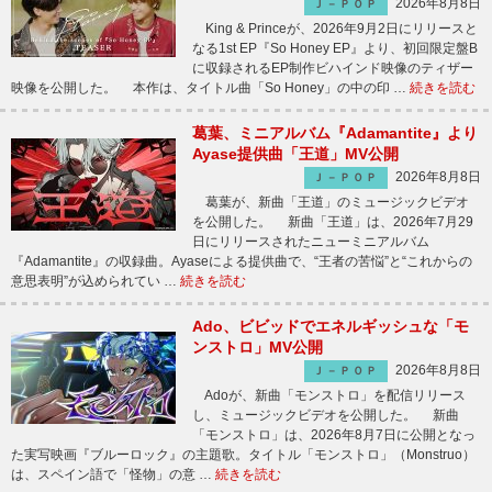
2026年8月8日
Ｊ－ＰＯＰ
King & Princeが、2026年9月2日にリリースと
なる1st EP『So Honey EP』より、初回限定盤B
に収録されるEP制作ビハインド映像のティザー
映像を公開した。 本作は、タイトル曲「So Honey」の中の印 …
続きを読む
葛葉、ミニアルバム『Adamantite』より
Ayase提供曲「王道」MV公開
2026年8月8日
Ｊ－ＰＯＰ
葛葉が、新曲「王道」のミュージックビデオ
を公開した。 新曲「王道」は、2026年7月29
日にリリースされたニューミニアルバム
『Adamantite』の収録曲。Ayaseによる提供曲で、“王者の苦悩”と“これからの
意思表明”が込められてい …
続きを読む
Ado、ビビッドでエネルギッシュな「モ
ンストロ」MV公開
2026年8月8日
Ｊ－ＰＯＰ
Adoが、新曲「モンストロ」を配信リリース
し、ミュージックビデオを公開した。 新曲
「モンストロ」は、2026年8月7日に公開となっ
た実写映画『ブルーロック』の主題歌。タイトル「モンストロ」（Monstruo）
は、スペイン語で「怪物」の意 …
続きを読む