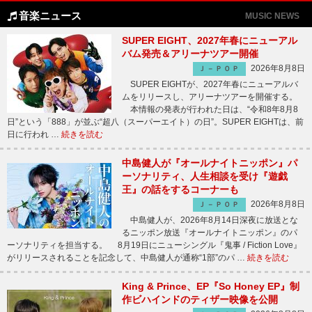
音楽ニュース
MUSIC NEWS
SUPER EIGHT、2027年春にニューアル
バム発売＆アリーナツアー開催
2026年8月8日
Ｊ－ＰＯＰ
SUPER EIGHTが、2027年春にニューアルバ
ムをリリースし、アリーナツアーを開催する。
本情報の発表が行われた日は、“令和8年8月8
日”という「888」が並ぶ“超八（スーパーエイト）の日”。SUPER EIGHTは、前
日に行われ …
続きを読む
中島健人が『オールナイトニッポン』パ
ーソナリティ、人生相談を受け『遊戯
王』の話をするコーナーも
2026年8月8日
Ｊ－ＰＯＰ
中島健人が、2026年8月14日深夜に放送とな
るニッポン放送『オールナイトニッポン』のパ
ーソナリティを担当する。 8月19日にニューシングル『鬼事 / Fiction Love』
がリリースされることを記念して、中島健人が通称“1部”のパ …
続きを読む
King & Prince、EP『So Honey EP』制
作ビハインドのティザー映像を公開