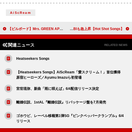
AiScReam
【ビルボード】Mrs. GREEN APPLE「クスシキ」ストリーミング首位 『TFT』話題のちゃんみな「SAD SONG」3位へ浮上
【Hot Shot Songs】Number_i「GOD_i」首位、ちゃんみな／YOASOBIも急上昇
関連ニュース
RELATED NEWS
Heatseekers Songs
【Heatseekers Songs】AiScReam「愛スクリ～ム！」首位獲得
原宿ヒーローズ／Ayumu Imazuら初登場
宮世琉弥、新曲「雨に唄えば」6/4配信リリース決定
離婚伝説、1stAL『離婚伝説』リパッケージ盤を7月発売
ゴホウビ、レーベル移籍第1弾SG『ピンクペッパークランブル』6/4
リリース