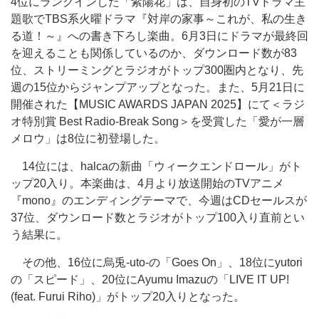
4位にランクインした「紫陽花」は、自身初のTVドラマ主
題歌でTBS系火曜ドラマ『対岸の家事～これが、私の生き
る道！～』への書き下ろし楽曲。6月3日にドラマが最終回
を迎えることも関係しているのか、ダウンロード数が83
位、ストリーミングとラジオがトップ300圏内となり、先
週の15位からジャンプアップとなった。また、5月21日に
開催された【MUSIC AWARDS JAPAN 2025】にて＜ラジ
オ特別賞 Best Radio-Break Song＞を受賞した「愛が一層
メロウ」は8位に初登場した。
14位には、halcaの新曲「ウィークエンドロール」がト
ップ20入り。本楽曲は、4月より放送開始のTVアニメ
『mono』のエンディングテーマで、今週はCDセールスが
37位、ダウンロード数とラジオがトップ100入り直前とい
う結果に。
その他、16位に烏兎-uto-の「Goes On」、18位にyutori
の「スピード」、20位にAyumu Imazuの「LIVE IT UP!
(feat. Furui Riho)」がトップ20入りとなった。