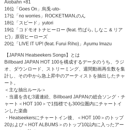
Aiobahn +81
16位「Goes On」烏兎-uto-
17位「no worries」ROCKETMAN,のん
18位「スピード」yutori
19位「コドモオトナヒーロー (feat. 竹ぱら, しなこ & リア
ピ)」原宿ヒーローズ
20位「LIVE IT UP! (feat. Furui Riho)」Ayumu Imazu
【JAPAN Heatseekers Songs】とは
Billboard JAPAN HOT 100を構成するデータのうち、ラジ
オ、ダウンロード、ストリーミング、週間動画再生数を集
計し、その中から急上昇中のアーティストを抽出したチャ
ート。
＜主な抽出ルール＞
・当週を含む3週連続、Billboard JAPANの総合ソング・チ
ャート＜HOT 100＞で1指標でも300位圏内にチャートイ
ンした楽曲
・Heatseekersにチャートイン後、＜HOT 100＞のトップ
20および＜HOT ALBUMS＞のトップ10以内に入ったアー